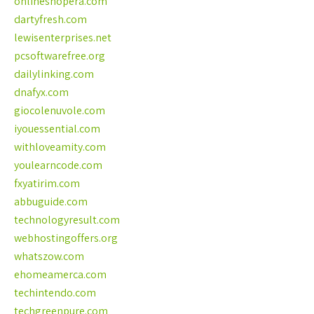
onlineshopera.com
dartyfresh.com
lewisenterprises.net
pcsoftwarefree.org
dailylinking.com
dnafyx.com
giocolenuvole.com
iyouessential.com
withloveamity.com
youlearncode.com
fxyatirim.com
abbuguide.com
technologyresult.com
webhostingoffers.org
whatszow.com
ehomeamerca.com
techintendo.com
techgreenpure.com