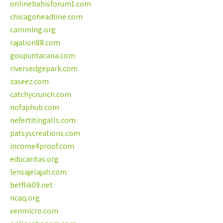
onlinebahisforum1.com
chicagoheadline.com
camming.org
rajalion88.com
goupuntacana.com
riversedgepark.com
zaseez.com
catchycrunch.com
nofaphub.com
nefertitingalls.com
patsyscreations.com
income4proof.com
educaritas.org
lensajelajah.com
betflik09.net
ncaq.org
xenmicro.com