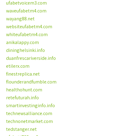
ufabetvoicem3.com
waveufabetm4.com
wayang88.net
websiteufabetm4.com
whiteufabetm4.com
anikalappy.com
dininghelsinki.info
duanfrescariverside.info
etilerx.com
finestreplica.net
flounderandfumble.com
healthohunt.com
retefuturah.info
smartinvestinginfo.info
technewsalliance.com
technonetmarket.com
tedstanger.net