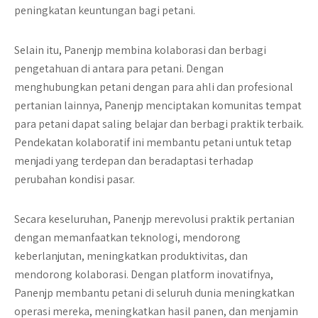
peningkatan keuntungan bagi petani.
Selain itu, Panenjp membina kolaborasi dan berbagi
pengetahuan di antara para petani. Dengan
menghubungkan petani dengan para ahli dan profesional
pertanian lainnya, Panenjp menciptakan komunitas tempat
para petani dapat saling belajar dan berbagi praktik terbaik.
Pendekatan kolaboratif ini membantu petani untuk tetap
menjadi yang terdepan dan beradaptasi terhadap
perubahan kondisi pasar.
Secara keseluruhan, Panenjp merevolusi praktik pertanian
dengan memanfaatkan teknologi, mendorong
keberlanjutan, meningkatkan produktivitas, dan
mendorong kolaborasi. Dengan platform inovatifnya,
Panenjp membantu petani di seluruh dunia meningkatkan
operasi mereka, meningkatkan hasil panen, dan menjamin