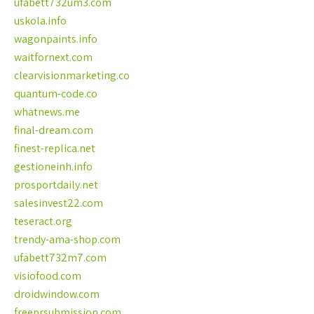
ufabett732um3.com
uskola.info
wagonpaints.info
waitfornext.com
clearvisionmarketing.co
quantum-code.co
whatnews.me
final-dream.com
finest-replica.net
gestioneinh.info
prosportdaily.net
salesinvest22.com
teseract.org
trendy-ama-shop.com
ufabett732m7.com
visiofood.com
droidwindow.com
freeprsubmission.com