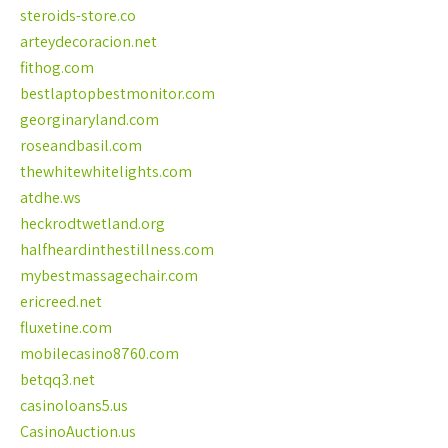
steroids-store.co
arteydecoracion.net
fithog.com
bestlaptopbestmonitor.com
georginaryland.com
roseandbasil.com
thewhitewhitelights.com
atdhe.ws
heckrodtwetland.org
halfheardinthestillness.com
mybestmassagechair.com
ericreed.net
fluxetine.com
mobilecasino8760.com
betqq3.net
casinoloans5.us
CasinoAuction.us