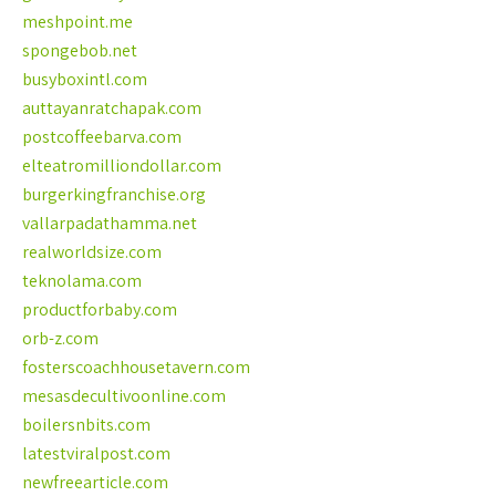
meshpoint.me
spongebob.net
busyboxintl.com
auttayanratchapak.com
postcoffeebarva.com
elteatromilliondollar.com
burgerkingfranchise.org
vallarpadathamma.net
realworldsize.com
teknolama.com
productforbaby.com
orb-z.com
fosterscoachhousetavern.com
mesasdecultivoonline.com
boilersnbits.com
latestviralpost.com
newfreearticle.com