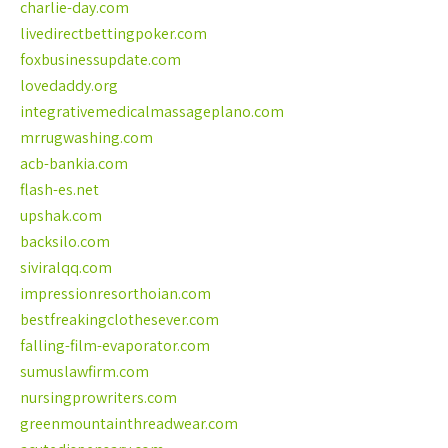
charlie-day.com
livedirectbettingpoker.com
foxbusinessupdate.com
lovedaddy.org
integrativemedicalmassageplano.com
mrrugwashing.com
acb-bankia.com
flash-es.net
upshak.com
backsilo.com
siviralqq.com
impressionresorthoian.com
bestfreakingclothesever.com
falling-film-evaporator.com
sumuslawfirm.com
nursingprowriters.com
greenmountainthreadwear.com