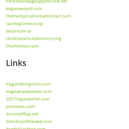
frenchbulldogpuppyforsale.net
kogamasquid.com
themultiplicationtablechart.com
casinoglamour.org
dextercoin.io
christianarticledirectory.org
5homestyle.com
Links
mygamblingstory.com
majalahwekonews.com
2017hoganoutlet.com
pelmanec.com
domino99qq.net
directoryoftheweb.com
donttellashton.com