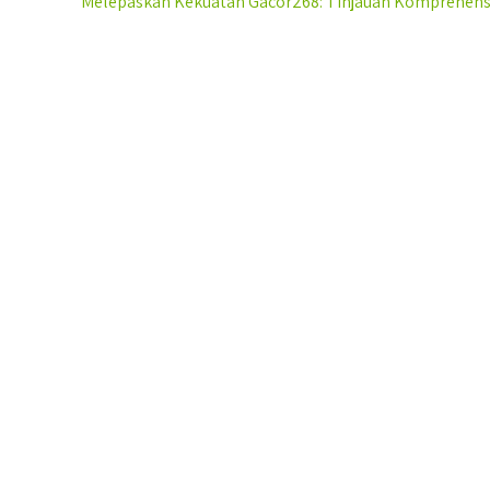
Melepaskan Kekuatan Gacor268: Tinjauan Komprehens