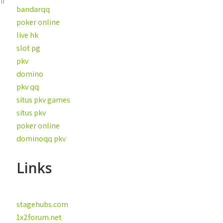
if
bandarqq
poker online
live hk
slot pg
pkv
domino
pkv qq
situs pkv games
situs pkv
poker online
dominoqq pkv
Links
stagehubs.com
1x2forum.net