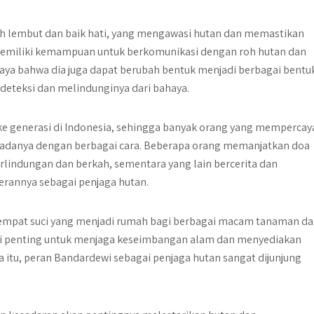
h lembut dan baik hati, yang mengawasi hutan dan memastikan
 memiliki kemampuan untuk berkomunikasi dengan roh hutan dan
a bahwa dia juga dapat berubah bentuk menjadi berbagai bentu
deteksi dan melindunginya dari bahaya.
ke generasi di Indonesia, sehingga banyak orang yang mempercay
danya dengan berbagai cara. Beberapa orang memanjatkan doa
ndungan dan berkah, sementara yang lain bercerita dan
rannya sebagai penjaga hutan.
tempat suci yang menjadi rumah bagi berbagai macam tanaman d
kini penting untuk menjaga keseimbangan alam dan menyediakan
itu, peran Bandardewi sebagai penjaga hutan sangat dijunjung