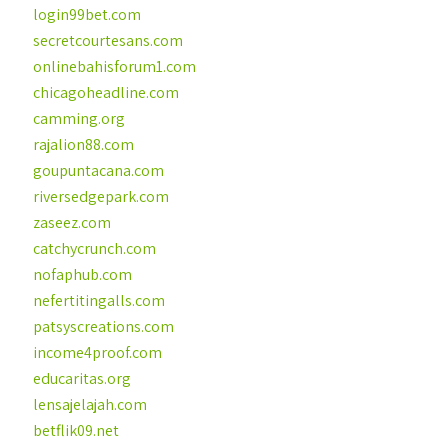
login99bet.com
secretcourtesans.com
onlinebahisforum1.com
chicagoheadline.com
camming.org
rajalion88.com
goupuntacana.com
riversedgepark.com
zaseez.com
catchycrunch.com
nofaphub.com
nefertitingalls.com
patsyscreations.com
income4proof.com
educaritas.org
lensajelajah.com
betflik09.net