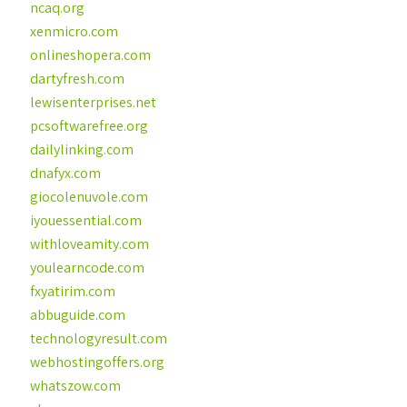
ncaq.org
xenmicro.com
onlineshopera.com
dartyfresh.com
lewisenterprises.net
pcsoftwarefree.org
dailylinking.com
dnafyx.com
giocolenuvole.com
iyouessential.com
withloveamity.com
youlearncode.com
fxyatirim.com
abbuguide.com
technologyresult.com
webhostingoffers.org
whatszow.com