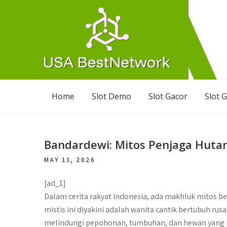
Skip
to
content
Slot Gacor Hari Ini
Mainkan slot X1000 dari PG Soft hari ini
dengan RTP
dengan RTP tertinggi untuk peluang menang
Home
Slot Demo
Slot Gacor
Slot
Tertinggi, Slot X1000
besar. Slot gacor ini menghadirkan
pengalaman bermain yang luar biasa.
PG Soft untuk
Kemenangan
Bandardewi: Mitos Penjaga Hutan
MAY 13, 2026
[ad_1]
Dalam cerita rakyat Indonesia, ada makhluk mitos
mistis ini diyakini adalah wanita cantik bertubuh rus
melindungi pepohonan, tumbuhan, dan hewan yang 