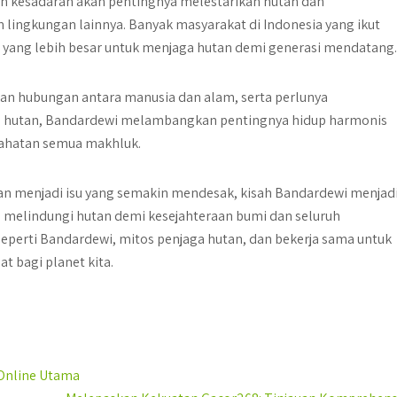
an kesadaran akan pentingnya melestarikan hutan dan
 lingkungan lainnya. Banyak masyarakat di Indonesia yang ikut
 yang lebih besar untuk menjaga hutan demi generasi mendatang.
an hubungan antara manusia dan alam, serta perlunya
a hutan, Bandardewi melambangkan pentingnya hidup harmonis
ahatan semua makhluk.
gan menjadi isu yang semakin mendesak, kisah Bandardewi menjad
n melindungi hutan demi kesejahteraan bumi dan seluruh
eperti Bandardewi, mitos penjaga hutan, dan bekerja sama untuk
 bagi planet kita.
Online Utama