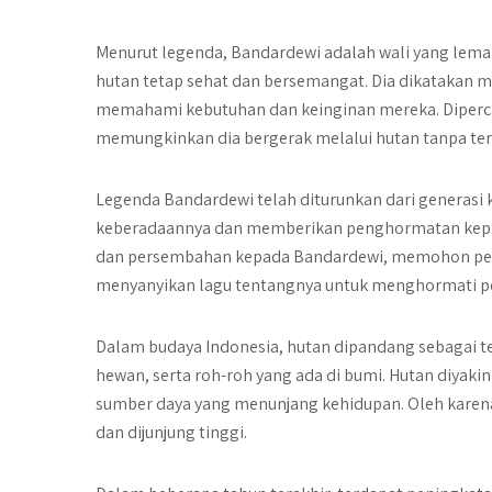
Menurut legenda, Bandardewi adalah wali yang lema
hutan tetap sehat dan bersemangat. Dia dikatakan
memahami kebutuhan dan keinginan mereka. Dipercay
memungkinkan dia bergerak melalui hutan tanpa ter
Legenda Bandardewi telah diturunkan dari generasi 
keberadaannya dan memberikan penghormatan kepa
dan persembahan kepada Bandardewi, memohon perli
menyanyikan lagu tentangnya untuk menghormati pe
Dalam budaya Indonesia, hutan dipandang sebagai 
hewan, serta roh-roh yang ada di bumi. Hutan diya
sumber daya yang menunjang kehidupan. Oleh karena 
dan dijunjung tinggi.