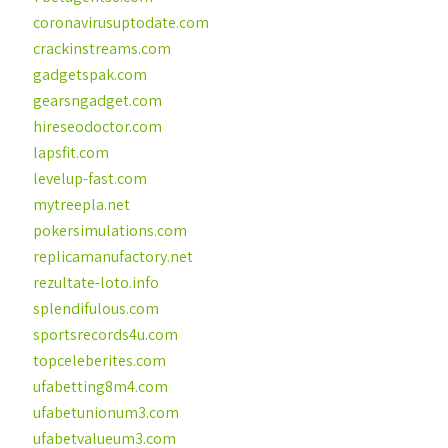
coronavirusuptodate.com
crackinstreams.com
gadgetspak.com
gearsngadget.com
hireseodoctor.com
lapsfit.com
levelup-fast.com
mytreepla.net
pokersimulations.com
replicamanufactory.net
rezultate-loto.info
splendifulous.com
sportsrecords4u.com
topceleberites.com
ufabetting8m4.com
ufabetunionum3.com
ufabetvalueum3.com