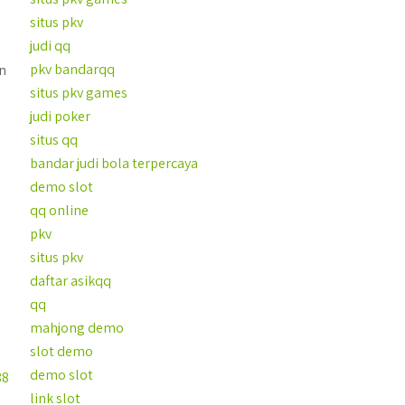
situs pkv
judi qq
pkv bandarqq
n
situs pkv games
judi poker
n
situs qq
bandar judi bola terpercaya
demo slot
qq online
pkv
situs pkv
daftar asikqq
qq
mahjong demo
slot demo
demo slot
88
link slot