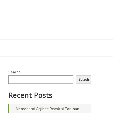
Search
Search
Recent Posts
Memahami Gajibet: Revolusi Taruhan