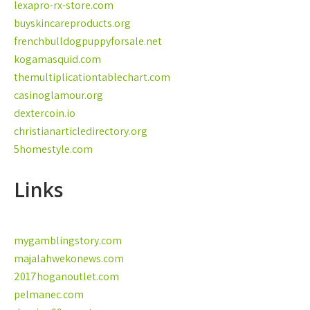
lexapro-rx-store.com
buyskincareproducts.org
frenchbulldogpuppyforsale.net
kogamasquid.com
themultiplicationtablechart.com
casinoglamour.org
dextercoin.io
christianarticledirectory.org
5homestyle.com
Links
mygamblingstory.com
majalahwekonews.com
2017hoganoutlet.com
pelmanec.com