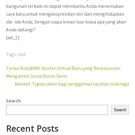
bangunan terbaik ini dapat membantu Anda menemukan
cara baru untuk mengekspresikan diri dan menghidupkan
ide -ide Anda. Dengan siapa kreasi luar biasa apa yang akan
Anda datangi?
[ad_2]
Tags:
slot
Post
Temui Ruby8000: Asisten Virtual Baru yang Revolusioner
navigation
Mengambil Dunia Bisnis Demi
Navibet: Tujuan akhir bagi penggemar taruhan olahraga
Search
Search
Recent Posts