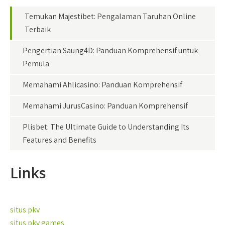
Temukan Majestibet: Pengalaman Taruhan Online
Terbaik
Pengertian Saung4D: Panduan Komprehensif untuk
Pemula
Memahami Ahlicasino: Panduan Komprehensif
Memahami JurusCasino: Panduan Komprehensif
Plisbet: The Ultimate Guide to Understanding Its
Features and Benefits
Links
situs pkv
situs pkv games