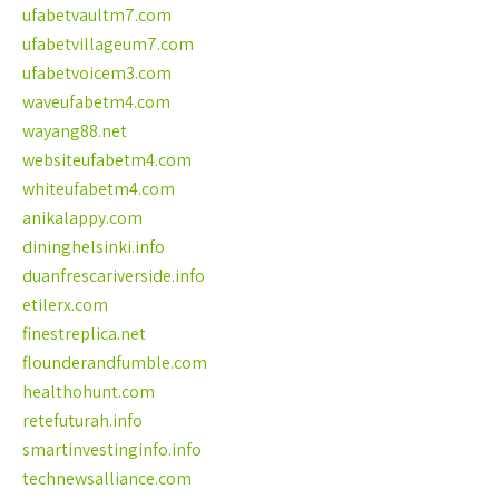
ufabetvaultm7.com
ufabetvillageum7.com
ufabetvoicem3.com
waveufabetm4.com
wayang88.net
websiteufabetm4.com
whiteufabetm4.com
anikalappy.com
dininghelsinki.info
duanfrescariverside.info
etilerx.com
finestreplica.net
flounderandfumble.com
healthohunt.com
retefuturah.info
smartinvestinginfo.info
technewsalliance.com