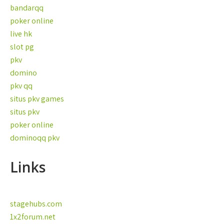
bandarqq
poker online
live hk
slot pg
pkv
domino
pkv qq
situs pkv games
situs pkv
poker online
dominoqq pkv
Links
stagehubs.com
1x2forum.net