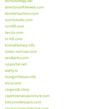
domino99qq.net
directoryoftheweb.com
donttellashton.com
rush3studio.com
roro90.com
herzio.com
in-hi5.com
krainafantasy.info
todas-noticias.com
senikartu.com
rusportal.net
watty.io
livinginthesun.info
itsriz.com
cargoods.shop
capetownacupuncture.com
bitcoinvideospro.com
cosmiccrowcollective.com