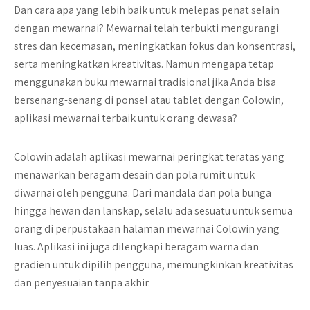
Dan cara apa yang lebih baik untuk melepas penat selain
dengan mewarnai? Mewarnai telah terbukti mengurangi
stres dan kecemasan, meningkatkan fokus dan konsentrasi,
serta meningkatkan kreativitas. Namun mengapa tetap
menggunakan buku mewarnai tradisional jika Anda bisa
bersenang-senang di ponsel atau tablet dengan Colowin,
aplikasi mewarnai terbaik untuk orang dewasa?
Colowin adalah aplikasi mewarnai peringkat teratas yang
menawarkan beragam desain dan pola rumit untuk
diwarnai oleh pengguna. Dari mandala dan pola bunga
hingga hewan dan lanskap, selalu ada sesuatu untuk semua
orang di perpustakaan halaman mewarnai Colowin yang
luas. Aplikasi ini juga dilengkapi beragam warna dan
gradien untuk dipilih pengguna, memungkinkan kreativitas
dan penyesuaian tanpa akhir.