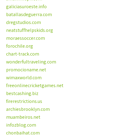
galiciasuroeste.info
batallasdeguerra.com
dregstudios.com
neatstuffhelpskids.org
moraessoccer.com
forochile.org
chart-track.com
wonderfultraveling.com
promocioname.net
wimaxworld.com
freeonlinecricketgames.net
bestcashing.biz
firerestrictions.us
archiesbrooklyn.com
muambeiros.net
infozblog.com
chonbaihat.com