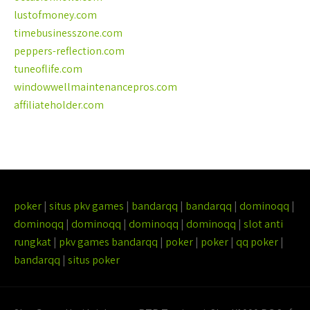
lustofmoney.com
timebusinesszone.com
peppers-reflection.com
tuneoflife.com
windowwellmaintenancepros.com
affiliateholder.com
poker
|
situs pkv games
|
bandarqq
|
bandarqq
|
dominoqq
|
dominoqq
|
dominoqq
|
dominoqq
|
dominoqq
|
slot anti
rungkat
|
pkv games bandarqq
|
poker
|
poker
|
qq poker
|
bandarqq
|
situs poker