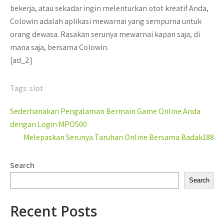
bekerja, atau sekadar ingin melenturkan otot kreatif Anda,
Colowin adalah aplikasi mewarnai yang sempurna untuk
orang dewasa. Rasakan serunya mewarnai kapan saja, di
mana saja, bersama Colowin.
[ad_2]
Tags:
slot
Post
Sederhanakan Pengalaman Bermain Game Online Anda
navigation
dengan Login MPO500
Melepaskan Serunya Taruhan Online Bersama Badak188
Search
Search
Recent Posts