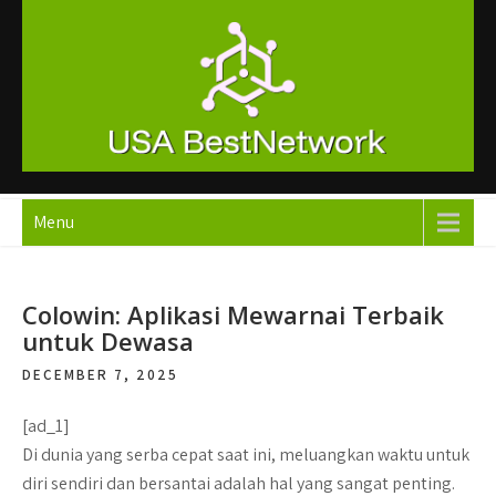
Skip
to
content
Slot Gacor Hari Ini dengan
Mainkan slot X1000 dari PG Soft hari ini dengan RTP tertinggi
RTP Tertinggi, Slot X1000 PG
untuk peluang menang besar. Slot gacor ini menghadirkan
Menu
Soft untuk Kemenangan
pengalaman bermain yang luar biasa.
Colowin: Aplikasi Mewarnai Terbaik
untuk Dewasa
DECEMBER 7, 2025
[ad_1]
Di dunia yang serba cepat saat ini, meluangkan waktu untuk
diri sendiri dan bersantai adalah hal yang sangat penting.