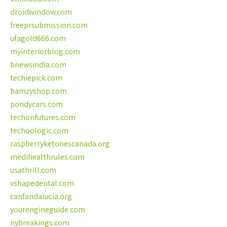
droidwindow.com
freeprsubmission.com
ufagold666.com
myinteriorblog.com
bnewsindia.com
techiepick.com
bamzyshop.com
pondycars.com
techonfutures.com
techoologic.com
raspberryketonescanada.org
medihealthrules.com
usathrill.com
vshapedental.com
canfandalucia.org
yourengineguide.com
nybreakings.com