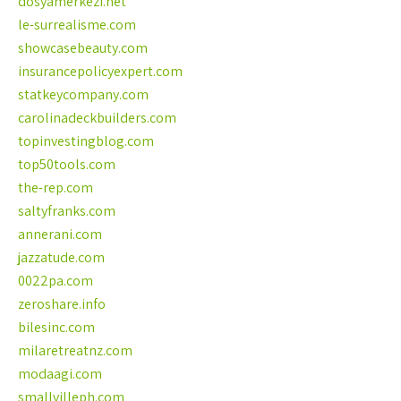
dosyamerkezi.net
le-surrealisme.com
showcasebeauty.com
insurancepolicyexpert.com
statkeycompany.com
carolinadeckbuilders.com
topinvestingblog.com
top50tools.com
the-rep.com
saltyfranks.com
annerani.com
jazzatude.com
0022pa.com
zeroshare.info
bilesinc.com
milaretreatnz.com
modaagi.com
smallvilleph.com