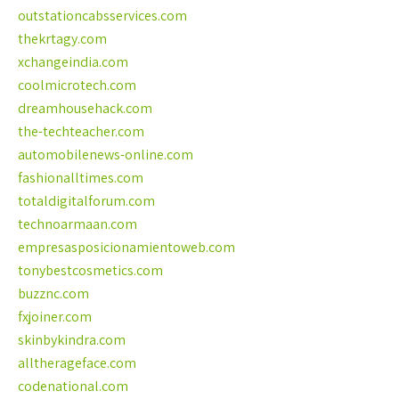
outstationcabsservices.com
thekrtagy.com
xchangeindia.com
coolmicrotech.com
dreamhousehack.com
the-techteacher.com
automobilenews-online.com
fashionalltimes.com
totaldigitalforum.com
technoarmaan.com
empresasposicionamientoweb.com
tonybestcosmetics.com
buzznc.com
fxjoiner.com
skinbykindra.com
alltherageface.com
codenational.com