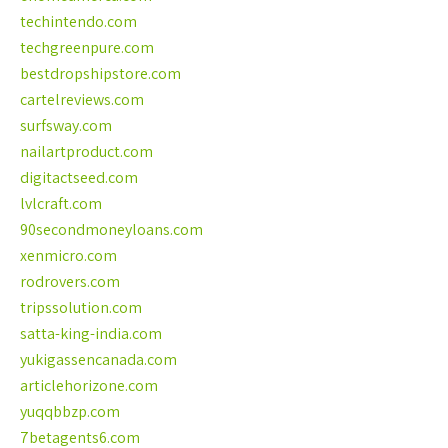
techintendo.com
techgreenpure.com
bestdropshipstore.com
cartelreviews.com
surfsway.com
nailartproduct.com
digitactseed.com
lvlcraft.com
90secondmoneyloans.com
xenmicro.com
rodrovers.com
tripssolution.com
satta-king-india.com
yukigassencanada.com
articlehorizone.com
yuqqbbzp.com
7betagents6.com