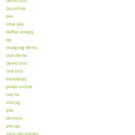
demo slot
qq online
pkv
situs pkv
daftar asikqq
qq
mahjong demo
slot demo
demo slot
link slot
bandarqq
poker online
live hk
slot pg
pkv
domino
pkv qq
situs pkv games