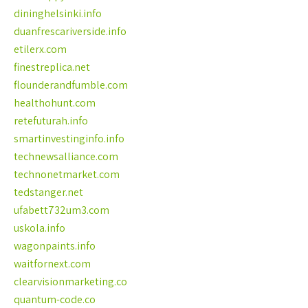
dininghelsinki.info
duanfrescariverside.info
etilerx.com
finestreplica.net
flounderandfumble.com
healthohunt.com
retefuturah.info
smartinvestinginfo.info
technewsalliance.com
technonetmarket.com
tedstanger.net
ufabett732um3.com
uskola.info
wagonpaints.info
waitfornext.com
clearvisionmarketing.co
quantum-code.co