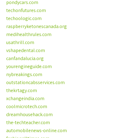
pondycars.com
techonfutures.com
techoologic.com
raspberryketonescanada.org
medihealthrules.com
usathrill.com
vshapedental.com
canfandalucia.org
yourengineguide.com
nybreakings.com
outstationcabsservices.com
thekrtagy.com
xchangeindia.com
coolmicrotech.com
dreamhousehack.com
the-techteacher.com
automobilenews-online.com