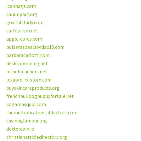
icanhazjs.com
canimpact.org
goviralstudy.com
cartourism.net
apple-cores.com
pulserasdeactividad10.com
barbaracarlotti.com
desktopmining.net
inthebleachers.net
lexapro-rx-store.com
buyskincareproducts.org
frenchbulldogpuppyforsale.net
kogamasquid.com
themultiplicationtablechart.com
casinoglamour.org
dextercoin.io
christianarticledirectory.org