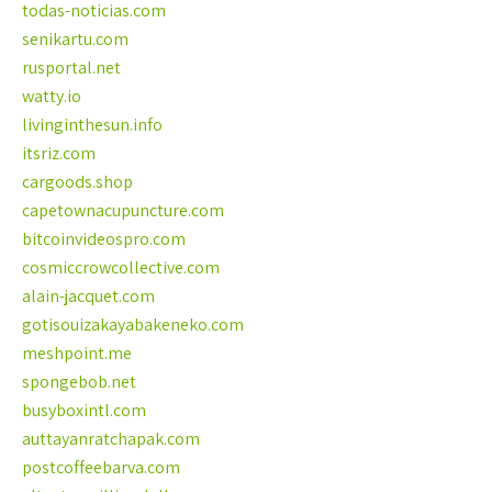
todas-noticias.com
senikartu.com
rusportal.net
watty.io
livinginthesun.info
itsriz.com
cargoods.shop
capetownacupuncture.com
bitcoinvideospro.com
cosmiccrowcollective.com
alain-jacquet.com
gotisouizakayabakeneko.com
meshpoint.me
spongebob.net
busyboxintl.com
auttayanratchapak.com
postcoffeebarva.com