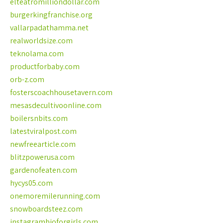
elteatromilliondollar.com
burgerkingfranchise.org
vallarpadathamma.net
realworldsize.com
teknolama.com
productforbaby.com
orb-z.com
fosterscoachhousetavern.com
mesasdecultivoonline.com
boilersnbits.com
latestviralpost.com
newfreearticle.com
blitzpowerusa.com
gardenofeaten.com
hycys05.com
onemoremilerunning.com
snowboardsteez.com
instagrambioforgirls.com