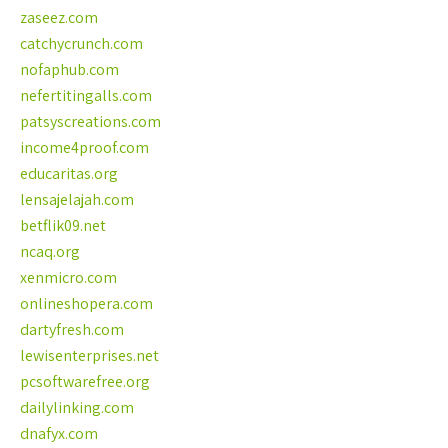
zaseez.com
catchycrunch.com
nofaphub.com
nefertitingalls.com
patsyscreations.com
income4proof.com
educaritas.org
lensajelajah.com
betflik09.net
ncaq.org
xenmicro.com
onlineshopera.com
dartyfresh.com
lewisenterprises.net
pcsoftwarefree.org
dailylinking.com
dnafyx.com