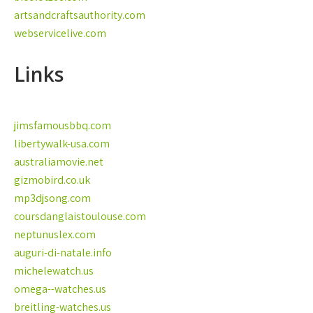
artsandcraftsauthority.com
webservicelive.com
Links
jimsfamousbbq.com
libertywalk-usa.com
australiamovie.net
gizmobird.co.uk
mp3djsong.com
coursdanglaistoulouse.com
neptunuslex.com
auguri-di-natale.info
michelewatch.us
omega--watches.us
breitling-watches.us