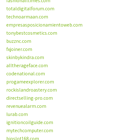
fashionalltimes.com
totaldigitalforum.com
technoarmaan.com
empresasposicionamientoweb.com
tonybestcosmetics.com
buzznc.com
fxjoiner.com
skinbykindra.com
alltherageface.com
codenational.com
progameexplorer.com
rockislandroastery.com
directselling-pro.com
revenuealarm.com
lurab.com
ignitioncoilguide.com
mytechcomputer.com
bioslot168.com