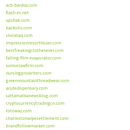
acb-bankia.com
flash-es.net
upshak.com
backsilo.com
siviralqq.com
impressionresorthoian.com
bestfreakingclothesever.com
falling-film-evaporator.com
sumuslawfirm.com
nursingprowriters.com
greenmountainthreadwear.com
acutedispensary.com
sattamatkanewsblog.com
cryptocurrencytradingcn.com
totowaz.com
charlestonwipesettlement.com
brandfollowmarket.com