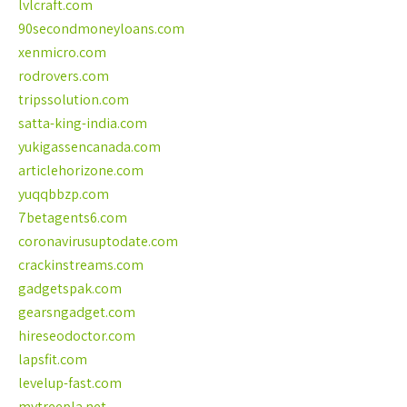
lvlcraft.com
90secondmoneyloans.com
xenmicro.com
rodrovers.com
tripssolution.com
satta-king-india.com
yukigassencanada.com
articlehorizone.com
yuqqbbzp.com
7betagents6.com
coronavirusuptodate.com
crackinstreams.com
gadgetspak.com
gearsngadget.com
hireseodoctor.com
lapsfit.com
levelup-fast.com
mytreepla.net