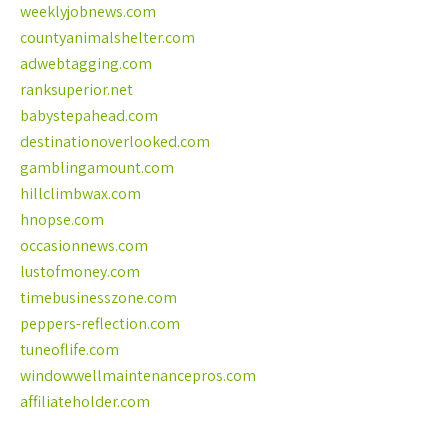
weeklyjobnews.com
countyanimalshelter.com
adwebtagging.com
ranksuperior.net
babystepahead.com
destinationoverlooked.com
gamblingamount.com
hillclimbwax.com
hnopse.com
occasionnews.com
lustofmoney.com
timebusinesszone.com
peppers-reflection.com
tuneoflife.com
windowwellmaintenancepros.com
affiliateholder.com