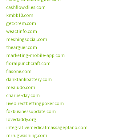
cashflowxfiles.com
kmbb10.com
getxtrem.com
weactinfo.com
meshingsocial.com
thearguer.com
marketing-mobile-app.com
floralpunchcraft.com
fiasone.com
danktankbattery.com
mealudo.com
charlie-day.com
livedirectbettingpoker.com
foxbusinessupdate.com
lovedaddy.org
integrativemedicalmassageplano.com
mrrugwashing.com