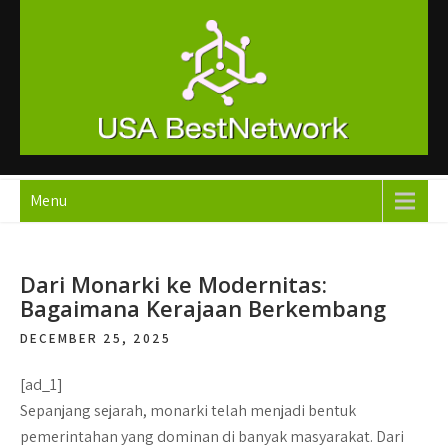
Skip
to
content
Slot Gacor Hari Ini dengan
Mainkan slot X1000 dari PG Soft hari ini dengan RTP tertinggi
RTP Tertinggi, Slot X1000 PG
untuk peluang menang besar. Slot gacor ini menghadirkan
Menu
Soft untuk Kemenangan
pengalaman bermain yang luar biasa.
Dari Monarki ke Modernitas:
Bagaimana Kerajaan Berkembang
DECEMBER 25, 2025
[ad_1]
Sepanjang sejarah, monarki telah menjadi bentuk
pemerintahan yang dominan di banyak masyarakat. Dari