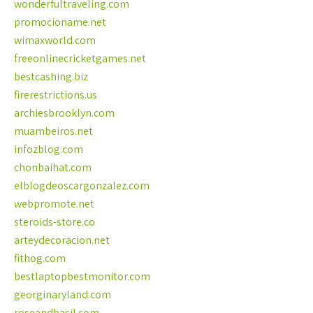
wonderfultraveling.com
promocioname.net
wimaxworld.com
freeonlinecricketgames.net
bestcashing.biz
firerestrictions.us
archiesbrooklyn.com
muambeiros.net
infozblog.com
chonbaihat.com
elblogdeoscargonzalez.com
webpromote.net
steroids-store.co
arteydecoracion.net
fithog.com
bestlaptopbestmonitor.com
georginaryland.com
roseandbasil.com