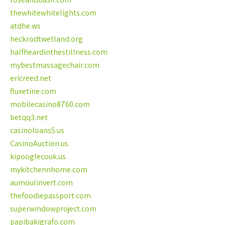
thewhitewhitelights.com
atdhe.ws
heckrodtwetland.org
halfheardinthestillness.com
mybestmassagechair.com
ericreed.net
fluxetine.com
mobilecasino8760.com
betqq3.net
casinoloans5.us
CasinoAuction.us
kipooglecouk.us
mykitchennhome.com
aumoulinvert.com
thefoodiepassport.com
superwindowproject.com
papibakigrafo.com