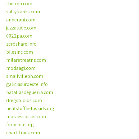
the-rep.com
saltyfranks.com
annerani.com
jazzatude.com
0022pa.com
zeroshare.info
bilesinc.com
milaretreatnz.com
modaagi.com
smallvilleph.com
galiciasuroeste.info
batallasdeguerra.com
dregstudios.com
neatstuffhelpskids.org
moraessoccer.com
forochile.org
chart-track.com