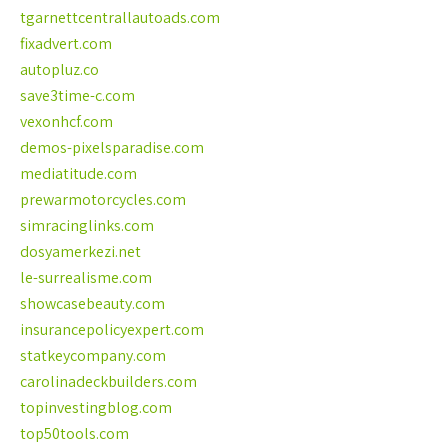
tgarnettcentrallautoads.com
fixadvert.com
autopluz.co
save3time-c.com
vexonhcf.com
demos-pixelsparadise.com
mediatitude.com
prewarmotorcycles.com
simracinglinks.com
dosyamerkezi.net
le-surrealisme.com
showcasebeauty.com
insurancepolicyexpert.com
statkeycompany.com
carolinadeckbuilders.com
topinvestingblog.com
top50tools.com