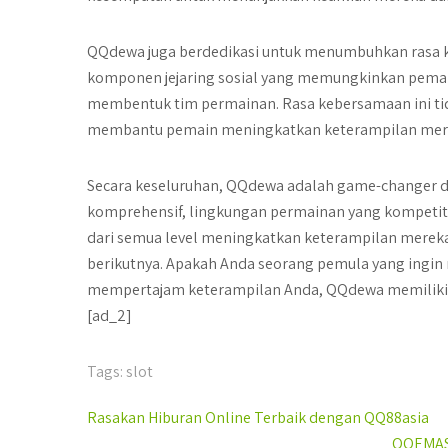
QQdewa juga berdedikasi untuk menumbuhkan rasa ke
komponen jejaring sosial yang memungkinkan pemain 
membentuk tim permainan. Rasa kebersamaan ini ti
membantu pemain meningkatkan keterampilan mereka
Secara keseluruhan, QQdewa adalah game-changer 
komprehensif, lingkungan permainan yang kompeti
dari semua level meningkatkan keterampilan mere
berikutnya. Apakah Anda seorang pemula yang ingin 
mempertajam keterampilan Anda, QQdewa memiliki s
[ad_2]
Tags:
slot
Post
Rasakan Hiburan Online Terbaik dengan QQ88asia
QQEMAS: