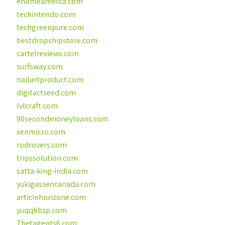
ehomeamerca.com
techintendo.com
techgreenpure.com
bestdropshipstore.com
cartelreviews.com
surfsway.com
nailartproduct.com
digitactseed.com
lvlcraft.com
90secondmoneyloans.com
xenmicro.com
rodrovers.com
tripssolution.com
satta-king-india.com
yukigassencanada.com
articlehorizone.com
yuqqbbzp.com
7betagents6.com