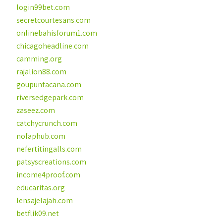
login99bet.com
secretcourtesans.com
onlinebahisforum1.com
chicagoheadline.com
camming.org
rajalion88.com
goupuntacana.com
riversedgepark.com
zaseez.com
catchycrunch.com
nofaphub.com
nefertitingalls.com
patsyscreations.com
income4proof.com
educaritas.org
lensajelajah.com
betflik09.net