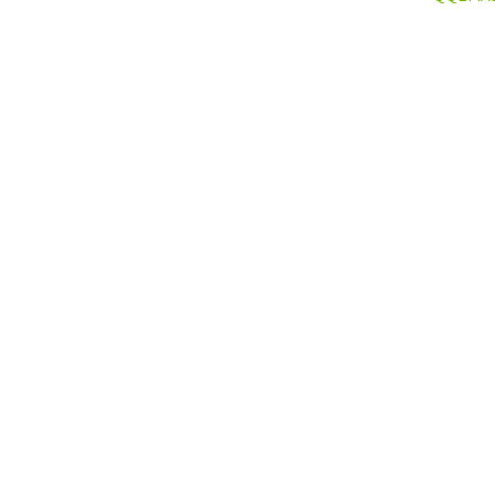
navigation