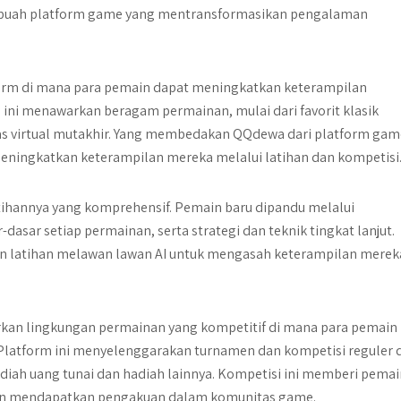
 sebuah platform game yang mentransformasikan pengalaman
orm di mana para pemain dapat meningkatkan keterampilan
 ini menawarkan beragam permainan, mulai dari favorit klasik
itas virtual mutakhir. Yang membedakan QQdewa dari platform gam
ningkatkan keterampilan mereka melalui latihan dan kompetisi
tihannya yang komprehensif. Pemain baru dipandu melalui
asar setiap permainan, serta strategi dan teknik tingkat lanjut.
an latihan melawan lawan AI untuk mengasah keterampilan merek
kan lingkungan permainan yang kompetitif di mana para pemain
 Platform ini menyelenggarakan turnamen dan kompetisi reguler d
ah uang tunai dan hadiah lainnya. Kompetisi ini memberi pemai
an mendapatkan pengakuan dalam komunitas game.