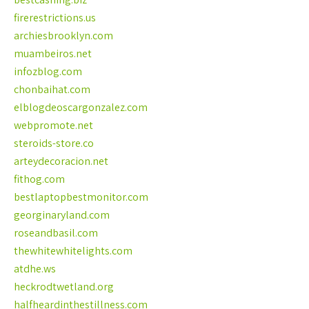
firerestrictions.us
archiesbrooklyn.com
muambeiros.net
infozblog.com
chonbaihat.com
elblogdeoscargonzalez.com
webpromote.net
steroids-store.co
arteydecoracion.net
fithog.com
bestlaptopbestmonitor.com
georginaryland.com
roseandbasil.com
thewhitewhitelights.com
atdhe.ws
heckrodtwetland.org
halfheardinthestillness.com