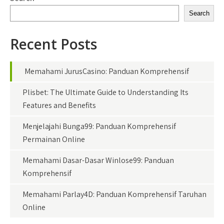
Search
Recent Posts
Memahami JurusCasino: Panduan Komprehensif
Plisbet: The Ultimate Guide to Understanding Its
Features and Benefits
Menjelajahi Bunga99: Panduan Komprehensif
Permainan Online
Memahami Dasar-Dasar Winlose99: Panduan
Komprehensif
Memahami Parlay4D: Panduan Komprehensif Taruhan
Online