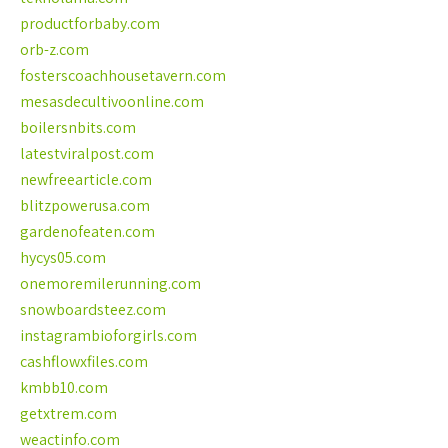
productforbaby.com
orb-z.com
fosterscoachhousetavern.com
mesasdecultivoonline.com
boilersnbits.com
latestviralpost.com
newfreearticle.com
blitzpowerusa.com
gardenofeaten.com
hycys05.com
onemoremilerunning.com
snowboardsteez.com
instagrambioforgirls.com
cashflowxfiles.com
kmbb10.com
getxtrem.com
weactinfo.com