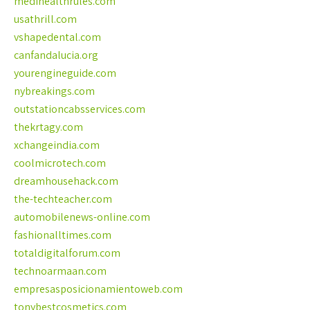
medihealthrules.com
usathrill.com
vshapedental.com
canfandalucia.org
yourengineguide.com
nybreakings.com
outstationcabsservices.com
thekrtagy.com
xchangeindia.com
coolmicrotech.com
dreamhousehack.com
the-techteacher.com
automobilenews-online.com
fashionalltimes.com
totaldigitalforum.com
technoarmaan.com
empresasposicionamientoweb.com
tonybestcosmetics.com