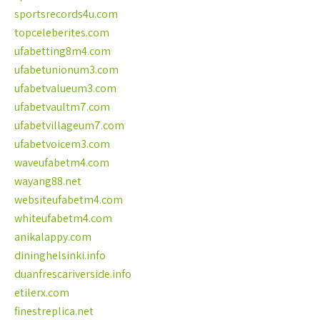
sportsrecords4u.com
topceleberites.com
ufabetting8m4.com
ufabetunionum3.com
ufabetvalueum3.com
ufabetvaultm7.com
ufabetvillageum7.com
ufabetvoicem3.com
waveufabetm4.com
wayang88.net
websiteufabetm4.com
whiteufabetm4.com
anikalappy.com
dininghelsinki.info
duanfrescariverside.info
etilerx.com
finestreplica.net