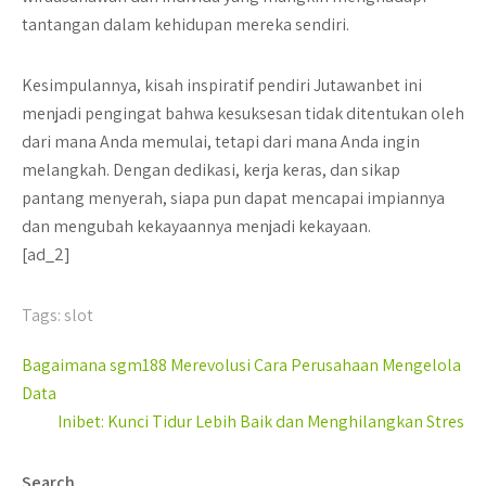
tantangan dalam kehidupan mereka sendiri.
Kesimpulannya, kisah inspiratif pendiri Jutawanbet ini
menjadi pengingat bahwa kesuksesan tidak ditentukan oleh
dari mana Anda memulai, tetapi dari mana Anda ingin
melangkah. Dengan dedikasi, kerja keras, dan sikap
pantang menyerah, siapa pun dapat mencapai impiannya
dan mengubah kekayaannya menjadi kekayaan.
[ad_2]
Tags:
slot
Post
Bagaimana sgm188 Merevolusi Cara Perusahaan Mengelola
navigation
Data
Inibet: Kunci Tidur Lebih Baik dan Menghilangkan Stres
Search