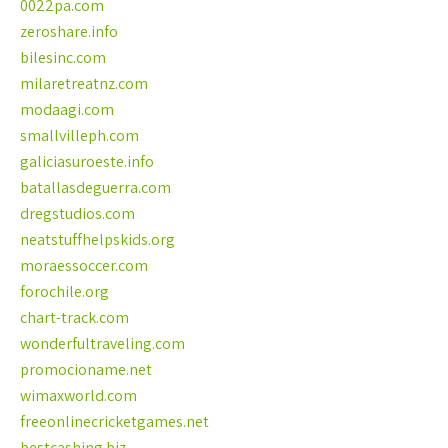
0022pa.com
zeroshare.info
bilesinc.com
milaretreatnz.com
modaagi.com
smallvilleph.com
galiciasuroeste.info
batallasdeguerra.com
dregstudios.com
neatstuffhelpskids.org
moraessoccer.com
forochile.org
chart-track.com
wonderfultraveling.com
promocioname.net
wimaxworld.com
freeonlinecricketgames.net
bestcashing.biz