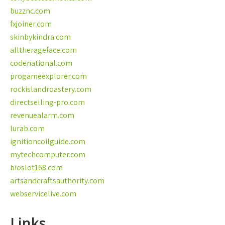
buzznc.com
fxjoiner.com
skinbykindra.com
alltherageface.com
codenational.com
progameexplorer.com
rockislandroastery.com
directselling-pro.com
revenuealarm.com
lurab.com
ignitioncoilguide.com
mytechcomputer.com
bioslot168.com
artsandcraftsauthority.com
webservicelive.com
Links