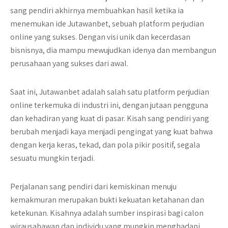
sang pendiri akhirnya membuahkan hasil ketika ia
menemukan ide Jutawanbet, sebuah platform perjudian
online yang sukses. Dengan visi unik dan kecerdasan
bisnisnya, dia mampu mewujudkan idenya dan membangun
perusahaan yang sukses dari awal.
Saat ini, Jutawanbet adalah salah satu platform perjudian
online terkemuka di industri ini, dengan jutaan pengguna
dan kehadiran yang kuat di pasar. Kisah sang pendiri yang
berubah menjadi kaya menjadi pengingat yang kuat bahwa
dengan kerja keras, tekad, dan pola pikir positif, segala
sesuatu mungkin terjadi.
Perjalanan sang pendiri dari kemiskinan menuju
kemakmuran merupakan bukti kekuatan ketahanan dan
ketekunan. Kisahnya adalah sumber inspirasi bagi calon
wirausahawan dan individu yang mungkin menghadapi