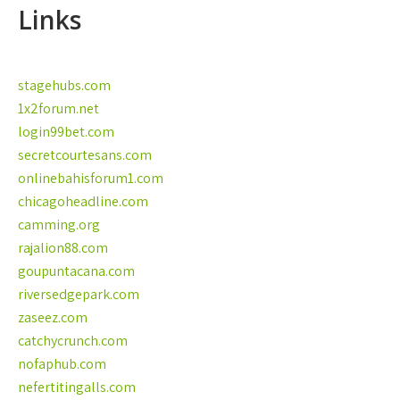
Links
stagehubs.com
1x2forum.net
login99bet.com
secretcourtesans.com
onlinebahisforum1.com
chicagoheadline.com
camming.org
rajalion88.com
goupuntacana.com
riversedgepark.com
zaseez.com
catchycrunch.com
nofaphub.com
nefertitingalls.com