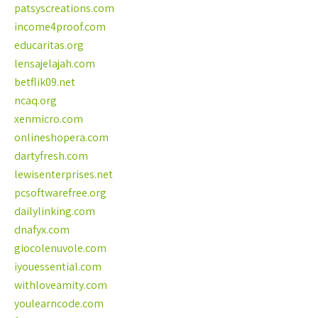
patsyscreations.com
income4proof.com
educaritas.org
lensajelajah.com
betflik09.net
ncaq.org
xenmicro.com
onlineshopera.com
dartyfresh.com
lewisenterprises.net
pcsoftwarefree.org
dailylinking.com
dnafyx.com
giocolenuvole.com
iyouessential.com
withloveamity.com
youlearncode.com