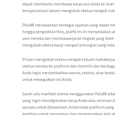
dapat membantu membawa karya seni Anda ke level b
berspesialisasi dalam mengubah sketsa menjadi mah
Palu88 menawarkan berbagai layanan yang dapat mem
hingga pengeditan foto, platform ini menyediakan 
seni mereka dan membawanya ke tingkat yang lebih 
mengubah sketsa kasar menjadi potongan yang halus 
Proses mengubah sketsa menjadi sebuah mahakarya
sketsa mereka ke platform dan memilih dari berbaga
Anda ingin menambahkan warna, tekstur, atau kedal
untuk mewujudkan visi Anda.
Salah satu manfaat utama menggunakan Palu88 adal
yang ingin mendigitalkan karya Anda atau seniman d
sesuatu untuk ditawarkan. Antarmuka platform ya
keahlian untuk menavigasi dan menggunakan alat-alat