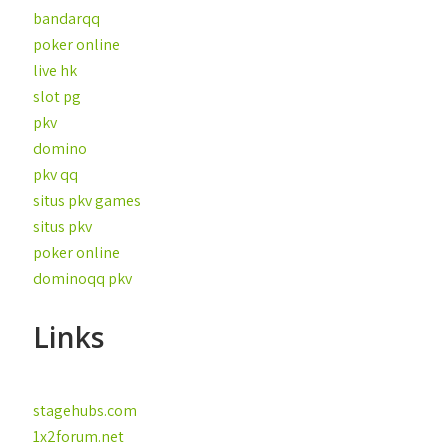
bandarqq
poker online
live hk
slot pg
pkv
domino
pkv qq
situs pkv games
situs pkv
poker online
dominoqq pkv
Links
stagehubs.com
1x2forum.net