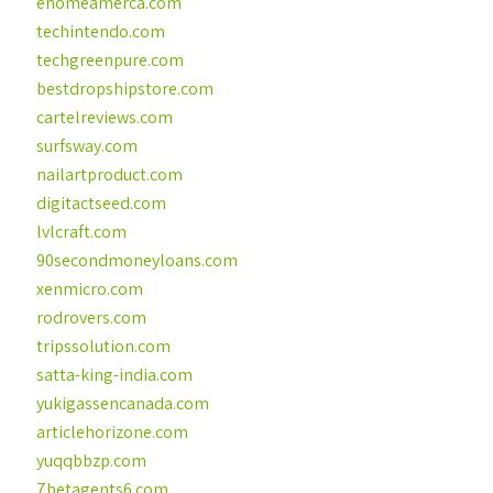
ehomeamerca.com
techintendo.com
techgreenpure.com
bestdropshipstore.com
cartelreviews.com
surfsway.com
nailartproduct.com
digitactseed.com
lvlcraft.com
90secondmoneyloans.com
xenmicro.com
rodrovers.com
tripssolution.com
satta-king-india.com
yukigassencanada.com
articlehorizone.com
yuqqbbzp.com
7betagents6.com