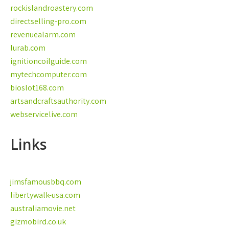
rockislandroastery.com
directselling-pro.com
revenuealarm.com
lurab.com
ignitioncoilguide.com
mytechcomputer.com
bioslot168.com
artsandcraftsauthority.com
webservicelive.com
Links
jimsfamousbbq.com
libertywalk-usa.com
australiamovie.net
gizmobird.co.uk