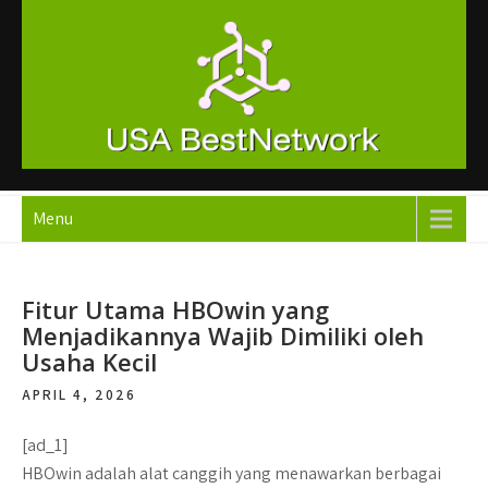
Skip
to
content
Slot Gacor Hari Ini dengan
Mainkan slot X1000 dari PG Soft hari ini dengan RTP tertinggi
RTP Tertinggi, Slot X1000 PG
untuk peluang menang besar. Slot gacor ini menghadirkan
Menu
Soft untuk Kemenangan
pengalaman bermain yang luar biasa.
Fitur Utama HBOwin yang
Menjadikannya Wajib Dimiliki oleh
Usaha Kecil
APRIL 4, 2026
[ad_1]
HBOwin adalah alat canggih yang menawarkan berbagai