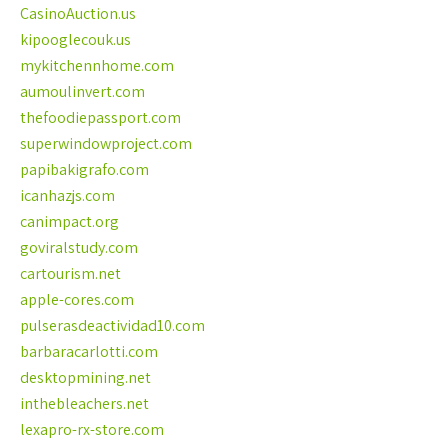
CasinoAuction.us
kipooglecouk.us
mykitchennhome.com
aumoulinvert.com
thefoodiepassport.com
superwindowproject.com
papibakigrafo.com
icanhazjs.com
canimpact.org
goviralstudy.com
cartourism.net
apple-cores.com
pulserasdeactividad10.com
barbaracarlotti.com
desktopmining.net
inthebleachers.net
lexapro-rx-store.com