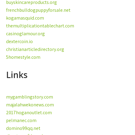
buyskincareproducts.org
frenchbulldogpuppyforsale.net
kogamasquid.com
themultiplicationtablechart.com
casinoglamour.org
dextercoin.io
christianarticledirectory.org
5homestyle.com
Links
mygamblingstory.com
majalahwekonews.com
2017hoganoutlet.com
pelmanec.com
domino99qq.net