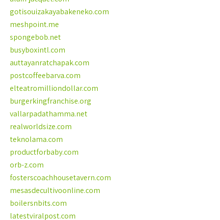
gotisouizakayabakeneko.com
meshpoint.me
spongebob.net
busyboxintl.com
auttayanratchapak.com
postcoffeebarva.com
elteatromilliondollar.com
burgerkingfranchise.org
vallarpadathamma.net
realworldsize.com
teknolama.com
productforbaby.com
orb-z.com
fosterscoachhousetavern.com
mesasdecultivoonline.com
boilersnbits.com
latestviralpost.com