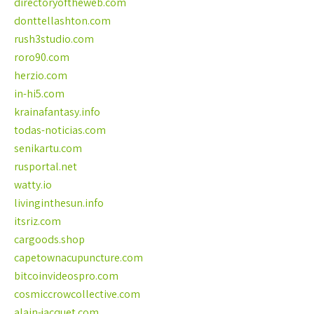
directoryoftheweb.com
donttellashton.com
rush3studio.com
roro90.com
herzio.com
in-hi5.com
krainafantasy.info
todas-noticias.com
senikartu.com
rusportal.net
watty.io
livinginthesun.info
itsriz.com
cargoods.shop
capetownacupuncture.com
bitcoinvideospro.com
cosmiccrowcollective.com
alain-jacquet.com