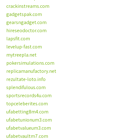
crackinstreams.com
gadgetspak.com
gearsngadget.com
hireseodoctor.com
lapsfit.com
levelup-fast.com
mytreepla.net
pokersimulations.com
replicamanufactory.net
rezultate-loto.info
splendifulous.com
sportsrecords4u.com
topceleberites.com
ufabetting8m4.com
ufabetunionum3.com
ufabetvalueum3.com
ufabetvaultm7.com