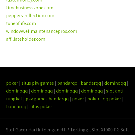
timebusinesszone.com
peppers-reflection.com
tuneoflife.com
windowwellmaintenancepros.com
affiliateholder.com
poker
|
situs pkv games
|
bandarqq
|
bandarqq
|
dominoqq
|
dominoqq
|
dominoqq
|
dominoqq
|
dominoqq
|
slot anti
rungkat
|
pkv games bandarqq
|
poker
|
poker
|
qq poker
|
bandarqq
|
situs poker
Slot Gacor Hari Ini dengan RTP Tertinggi, Slot X1000 PG Soft