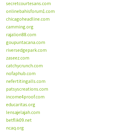
secretcourtesans.com
onlinebahisforum1.com
chicagoheadline.com
camming.org
rajalion88.com
goupuntacana.com
riversedgepark.com
zaseez.com
catchycrunch.com
nofaphub.com
nefertitingalls.com
patsyscreations.com
income4proof.com
educaritas.org
lensajelajah.com
betflik09.net
ncaq.org