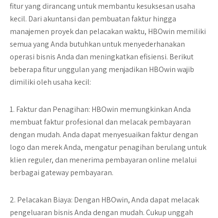
fitur yang dirancang untuk membantu kesuksesan usaha
kecil. Dari akuntansi dan pembuatan faktur hingga
manajemen proyek dan pelacakan waktu, HBOwin memiliki
semua yang Anda butuhkan untuk menyederhanakan
operasi bisnis Anda dan meningkatkan efisiensi. Berikut
beberapa fitur unggulan yang menjadikan HBOwin wajib
dimiliki oleh usaha kecil:
1. Faktur dan Penagihan: HBOwin memungkinkan Anda
membuat faktur profesional dan melacak pembayaran
dengan mudah. Anda dapat menyesuaikan faktur dengan
logo dan merek Anda, mengatur penagihan berulang untuk
klien reguler, dan menerima pembayaran online melalui
berbagai gateway pembayaran.
2. Pelacakan Biaya: Dengan HBOwin, Anda dapat melacak
pengeluaran bisnis Anda dengan mudah. Cukup unggah