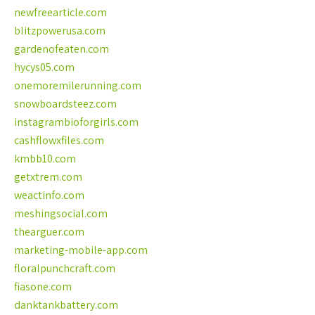
newfreearticle.com
blitzpowerusa.com
gardenofeaten.com
hycys05.com
onemoremilerunning.com
snowboardsteez.com
instagrambioforgirls.com
cashflowxfiles.com
kmbb10.com
getxtrem.com
weactinfo.com
meshingsocial.com
thearguer.com
marketing-mobile-app.com
floralpunchcraft.com
fiasone.com
danktankbattery.com