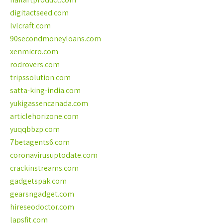
digitactseed.com
lvlcraft.com
90secondmoneyloans.com
xenmicro.com
rodrovers.com
tripssolution.com
satta-king-india.com
yukigassencanada.com
articlehorizone.com
yuqqbbzp.com
7betagents6.com
coronavirusuptodate.com
crackinstreams.com
gadgetspak.com
gearsngadget.com
hireseodoctor.com
lapsfit.com