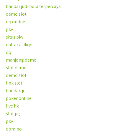
bandar judi bola terpercaya
demo slot
qq online
pkv
situs pkv
daftar asikqq
qq
mahjong demo
slot demo
demo slot
link slot
bandarqq
poker online
live hk
slot pg
pkv
domino