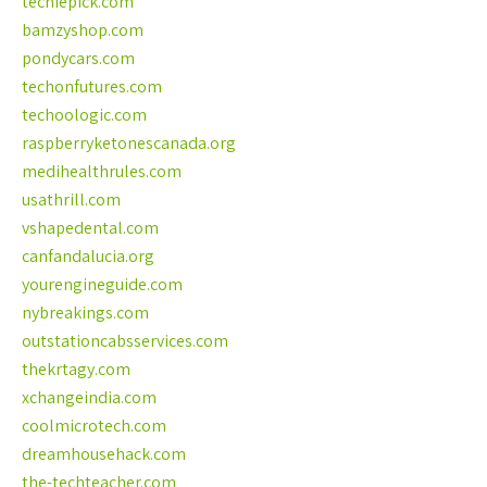
techiepick.com
bamzyshop.com
pondycars.com
techonfutures.com
techoologic.com
raspberryketonescanada.org
medihealthrules.com
usathrill.com
vshapedental.com
canfandalucia.org
yourengineguide.com
nybreakings.com
outstationcabsservices.com
thekrtagy.com
xchangeindia.com
coolmicrotech.com
dreamhousehack.com
the-techteacher.com