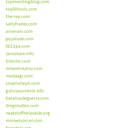
topinvestingblog.com
top50tools.com
the-rep.com
saltyfranks.com
annerani.com
jazzatude.com
0022pa.com
zeroshare.info
bilesinc.com
milaretreatnz.com
modaagi.com
smallvilleph.com
galiciasuroeste.info
batallasdeguerra.com
dregstudios.com
neatstuffhelpskids.org
moraessoccer.com
forochile.org