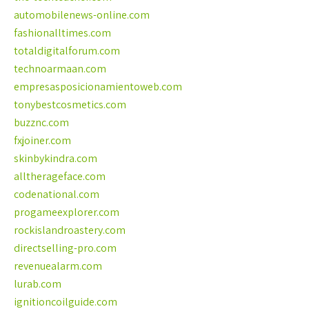
automobilenews-online.com
fashionalltimes.com
totaldigitalforum.com
technoarmaan.com
empresasposicionamientoweb.com
tonybestcosmetics.com
buzznc.com
fxjoiner.com
skinbykindra.com
alltherageface.com
codenational.com
progameexplorer.com
rockislandroastery.com
directselling-pro.com
revenuealarm.com
lurab.com
ignitioncoilguide.com