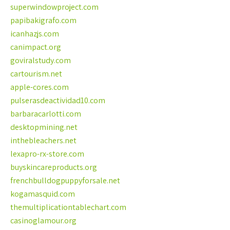
superwindowproject.com
papibakigrafo.com
icanhazjs.com
canimpact.org
goviralstudy.com
cartourism.net
apple-cores.com
pulserasdeactividad10.com
barbaracarlotti.com
desktopmining.net
inthebleachers.net
lexapro-rx-store.com
buyskincareproducts.org
frenchbulldogpuppyforsale.net
kogamasquid.com
themultiplicationtablechart.com
casinoglamour.org