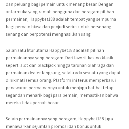
dan peluang bagi pemain untuk menang besar. Dengan
antarmuka yang ramah pengguna dan beragam pilihan
permainan, Happybet188 adalah tempat yang sempurna
bagi pemain biasa dan penjudi serius untuk bersenang-
senang dan berpotensi menghasilkan uang.
Salah satu fitur utama Happybet188 adalah pilihan
permainannya yang beragam. Dari favorit kasino klasik
seperti slot dan blackjack hingga taruhan olahraga dan
permainan dealer langsung, selalu ada sesuatu yang dapat
dinikmati semua orang. Platform ini terus memperbarui
penawaran permainannya untuk menjaga hal-hal tetap
segar dan menarik bagi para pemain, memastikan bahwa
mereka tidak pernah bosan.
Selain permainannya yang beragam, Happybet188 juga
menawarkan sejumlah promosi dan bonus untuk