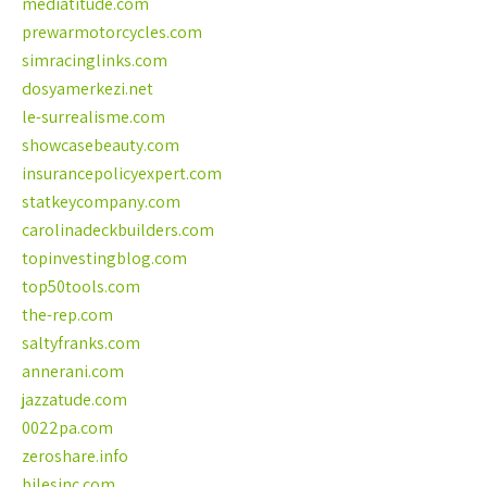
mediatitude.com
prewarmotorcycles.com
simracinglinks.com
dosyamerkezi.net
le-surrealisme.com
showcasebeauty.com
insurancepolicyexpert.com
statkeycompany.com
carolinadeckbuilders.com
topinvestingblog.com
top50tools.com
the-rep.com
saltyfranks.com
annerani.com
jazzatude.com
0022pa.com
zeroshare.info
bilesinc.com