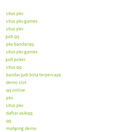
situs pkv
situs pkv games
situs pkv
judi qq
pkv bandarqq
situs pkv games
judi poker
situs qq
bandar judi bola terpercaya
demo slot
qq online
pkv
situs pkv
daftar asikqq
qq
mahjong demo