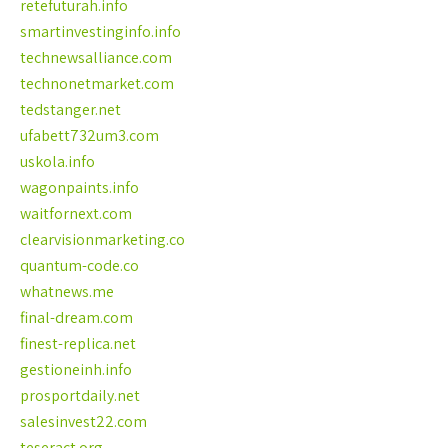
retefuturah.info
smartinvestinginfo.info
technewsalliance.com
technonetmarket.com
tedstanger.net
ufabett732um3.com
uskola.info
wagonpaints.info
waitfornext.com
clearvisionmarketing.co
quantum-code.co
whatnews.me
final-dream.com
finest-replica.net
gestioneinh.info
prosportdaily.net
salesinvest22.com
teseract.org