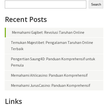
Search
Recent Posts
Memahami Gajibet: Revolusi Taruhan Online
Temukan Majestibet: Pengalaman Taruhan Online
Terbaik
Pengertian Saung4D: Panduan Komprehensif untuk
Pemula
Memahami Ahlicasino: Panduan Komprehensif
Memahami JurusCasino: Panduan Komprehensif
Links