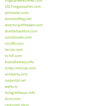
majalahwekonews.com
2017hoganoutlet.com
pelmanec.com
domino99qq.net
directoryoftheweb.com
donttellashton.com
rush3studio.com
roro90.com
herzio.com
in-hi5.com
krainafantasy.info
todas-noticias.com
senikartu.com
rusportal.net
watty.io
livinginthesun.info
itsriz.com
cargoods.shop