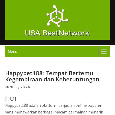
Skip
to
content
Slot Gacor Hari Ini dengan
Mainkan slot X1000 dari PG Soft hari ini dengan RTP tertinggi
RTP Tertinggi, Slot X1000 PG
untuk peluang menang besar. Slot gacor ini menghadirkan
Menu
Soft untuk Kemenangan
pengalaman bermain yang luar biasa.
Happybet188: Tempat Bertemu
Kegembiraan dan Keberuntungan
JUNE 3, 2026
[ad_1]
Happybet188 adalah platform perjudian online populer
yang menawarkan berbagai macam permainan menarik