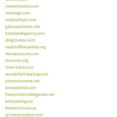
milaretreatnz.com
modaagi.com
smallvilleph.com
galiciasuroeste.info
batallasdeguerra.com
dregstudios.com
neatstuffhelpskids.org
moraessoccer.com
forochile.org
chart-track.com
wonderfultraveling.com
promocioname.net
wimaxworld.com
freeonlinecricketgames.net
bestcashing.biz
firerestrictions.us
archiesbrooklyn.com