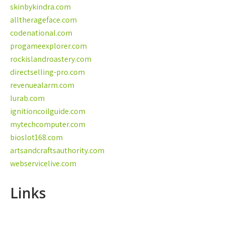
skinbykindra.com
alltherageface.com
codenational.com
progameexplorer.com
rockislandroastery.com
directselling-pro.com
revenuealarm.com
lurab.com
ignitioncoilguide.com
mytechcomputer.com
bioslot168.com
artsandcraftsauthority.com
webservicelive.com
Links