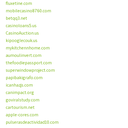
fluxetine.com
mobilecasino8760.com
betqq3.net
casinoloans5.us
CasinoAuction.us
kipooglecouk.us
mykitchennhome.com
aumoulinvert.com
thefoodiepassport.com
superwindowproject.com
papibakigrafo.com
icanhazjs.com
canimpact.org
goviralstudy.com
cartourism.net
apple-cores.com
pulserasdeactividad10.com