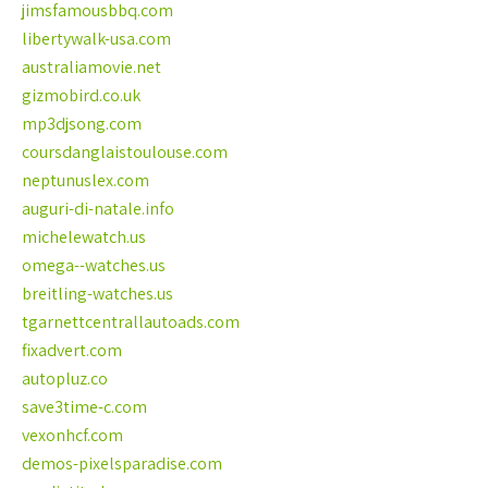
jimsfamousbbq.com
libertywalk-usa.com
australiamovie.net
gizmobird.co.uk
mp3djsong.com
coursdanglaistoulouse.com
neptunuslex.com
auguri-di-natale.info
michelewatch.us
omega--watches.us
breitling-watches.us
tgarnettcentrallautoads.com
fixadvert.com
autopluz.co
save3time-c.com
vexonhcf.com
demos-pixelsparadise.com