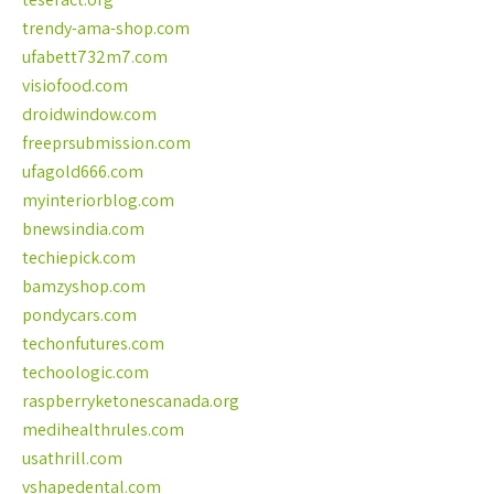
trendy-ama-shop.com
ufabett732m7.com
visiofood.com
droidwindow.com
freeprsubmission.com
ufagold666.com
myinteriorblog.com
bnewsindia.com
techiepick.com
bamzyshop.com
pondycars.com
techonfutures.com
techoologic.com
raspberryketonescanada.org
medihealthrules.com
usathrill.com
vshapedental.com