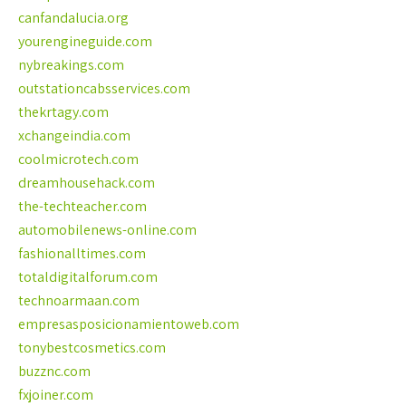
canfandalucia.org
yourengineguide.com
nybreakings.com
outstationcabsservices.com
thekrtagy.com
xchangeindia.com
coolmicrotech.com
dreamhousehack.com
the-techteacher.com
automobilenews-online.com
fashionalltimes.com
totaldigitalforum.com
technoarmaan.com
empresasposicionamientoweb.com
tonybestcosmetics.com
buzznc.com
fxjoiner.com