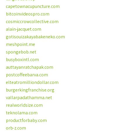
capetownacupuncture.com
bitcoinvideospro.com
cosmiccrowcollective.com
alain-jacquet.com
gotisouizakayabakeneko.com
meshpoint.me
spongebob.net
busyboxintl.com
auttayanratchapak.com
postcoffeebarva.com
elteatromilliondollar.com
burgerkingfranchise.org
vallarpadathamma.net
realworldsize.com
teknolama.com
productforbaby.com
orb-z.com