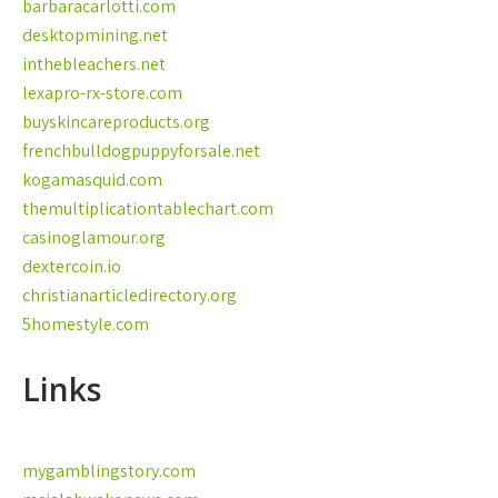
barbaracarlotti.com
desktopmining.net
inthebleachers.net
lexapro-rx-store.com
buyskincareproducts.org
frenchbulldogpuppyforsale.net
kogamasquid.com
themultiplicationtablechart.com
casinoglamour.org
dextercoin.io
christianarticledirectory.org
5homestyle.com
Links
mygamblingstory.com