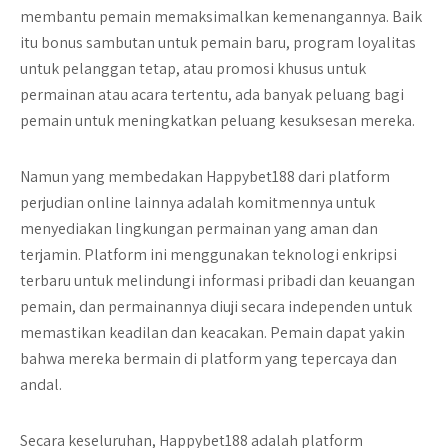
membantu pemain memaksimalkan kemenangannya. Baik
itu bonus sambutan untuk pemain baru, program loyalitas
untuk pelanggan tetap, atau promosi khusus untuk
permainan atau acara tertentu, ada banyak peluang bagi
pemain untuk meningkatkan peluang kesuksesan mereka.
Namun yang membedakan Happybet188 dari platform
perjudian online lainnya adalah komitmennya untuk
menyediakan lingkungan permainan yang aman dan
terjamin. Platform ini menggunakan teknologi enkripsi
terbaru untuk melindungi informasi pribadi dan keuangan
pemain, dan permainannya diuji secara independen untuk
memastikan keadilan dan keacakan. Pemain dapat yakin
bahwa mereka bermain di platform yang tepercaya dan
andal.
Secara keseluruhan, Happybet188 adalah platform