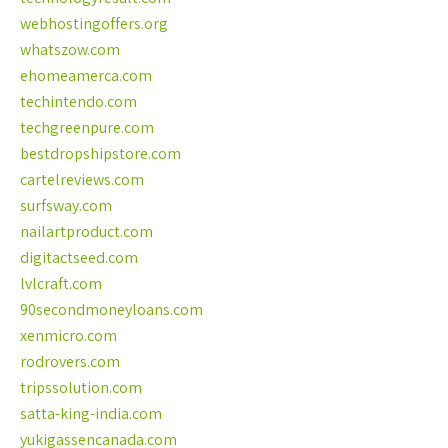
webhostingoffers.org
whatszow.com
ehomeamerca.com
techintendo.com
techgreenpure.com
bestdropshipstore.com
cartelreviews.com
surfsway.com
nailartproduct.com
digitactseed.com
lvlcraft.com
90secondmoneyloans.com
xenmicro.com
rodrovers.com
tripssolution.com
satta-king-india.com
yukigassencanada.com