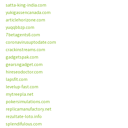
satta-king-india.com
yukigassencanada.com
articlehorizone.com
yuqqbbzp.com
7betagents6.com
coronavirusuptodate.com
crackinstreams.com
gadgetspak.com
gearsngadget.com
hireseodoctor.com
lapsfit.com
levelup-fast.com
mytreepla.net
pokersimulations.com
replicamanufactory.net
rezultate-loto.info
splendifulous.com