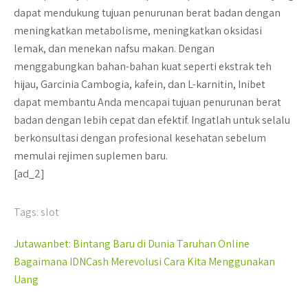
dapat mendukung tujuan penurunan berat badan dengan
meningkatkan metabolisme, meningkatkan oksidasi
lemak, dan menekan nafsu makan. Dengan
menggabungkan bahan-bahan kuat seperti ekstrak teh
hijau, Garcinia Cambogia, kafein, dan L-karnitin, Inibet
dapat membantu Anda mencapai tujuan penurunan berat
badan dengan lebih cepat dan efektif. Ingatlah untuk selalu
berkonsultasi dengan profesional kesehatan sebelum
memulai rejimen suplemen baru.
[ad_2]
Tags:
slot
Post
Jutawanbet: Bintang Baru di Dunia Taruhan Online
navigation
Bagaimana IDNCash Merevolusi Cara Kita Menggunakan
Uang