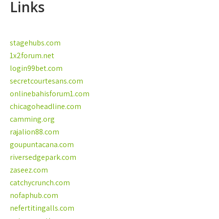
Links
stagehubs.com
1x2forum.net
login99bet.com
secretcourtesans.com
onlinebahisforum1.com
chicagoheadline.com
camming.org
rajalion88.com
goupuntacana.com
riversedgepark.com
zaseez.com
catchycrunch.com
nofaphub.com
nefertitingalls.com