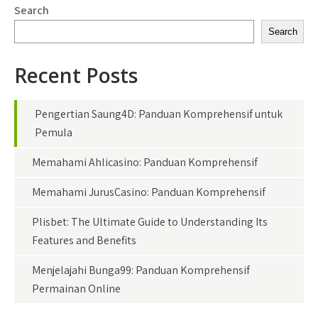
Search
Search
Recent Posts
Pengertian Saung4D: Panduan Komprehensif untuk
Pemula
Memahami Ahlicasino: Panduan Komprehensif
Memahami JurusCasino: Panduan Komprehensif
Plisbet: The Ultimate Guide to Understanding Its
Features and Benefits
Menjelajahi Bunga99: Panduan Komprehensif
Permainan Online