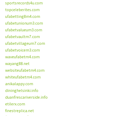
sportsrecords4u.com
topceleberites.com
ufabetting8m4.com
ufabetunionum3.com
ufabetvalueum3.com
ufabetvaultm7.com
ufabetvillageum7.com
ufabetvoicem3.com
waveufabetm4.com
wayang88.net
websiteufabetm4.com
whiteufabetm4.com
anikalappy.com
dininghelsinki.info
duanfrescariverside.info
etilerx.com
finestreplica.net