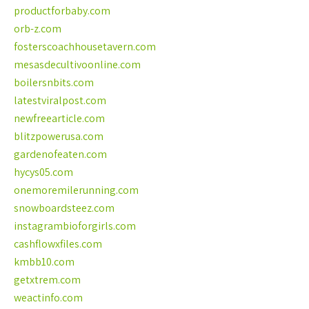
productforbaby.com
orb-z.com
fosterscoachhousetavern.com
mesasdecultivoonline.com
boilersnbits.com
latestviralpost.com
newfreearticle.com
blitzpowerusa.com
gardenofeaten.com
hycys05.com
onemoremilerunning.com
snowboardsteez.com
instagrambioforgirls.com
cashflowxfiles.com
kmbb10.com
getxtrem.com
weactinfo.com