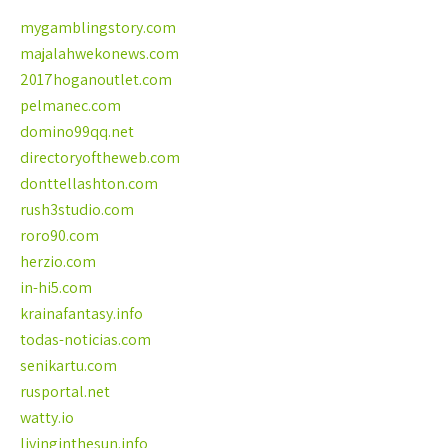
mygamblingstory.com
majalahwekonews.com
2017hoganoutlet.com
pelmanec.com
domino99qq.net
directoryoftheweb.com
donttellashton.com
rush3studio.com
roro90.com
herzio.com
in-hi5.com
krainafantasy.info
todas-noticias.com
senikartu.com
rusportal.net
watty.io
livinginthesun.info