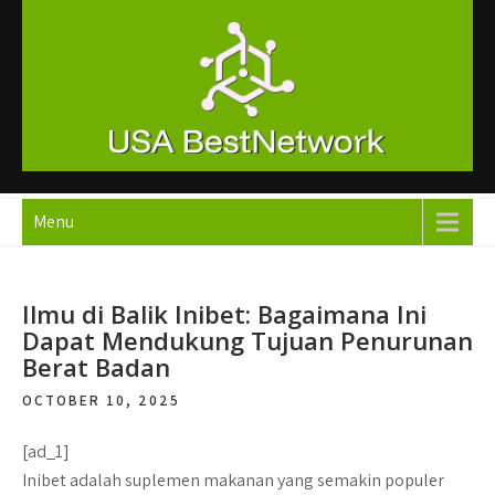
Skip
to
content
Slot Gacor Hari Ini dengan
Mainkan slot X1000 dari PG Soft hari ini dengan RTP tertinggi
RTP Tertinggi, Slot X1000 PG
untuk peluang menang besar. Slot gacor ini menghadirkan
Menu
Soft untuk Kemenangan
pengalaman bermain yang luar biasa.
Ilmu di Balik Inibet: Bagaimana Ini
Dapat Mendukung Tujuan Penurunan
Berat Badan
OCTOBER 10, 2025
[ad_1]
Inibet adalah suplemen makanan yang semakin populer