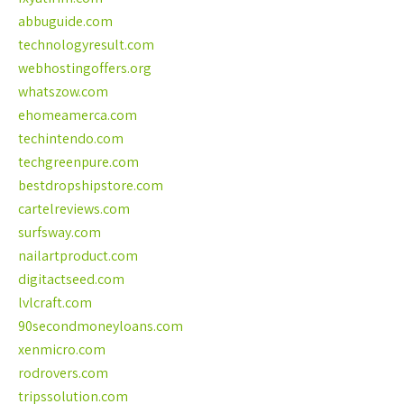
abbuguide.com
technologyresult.com
webhostingoffers.org
whatszow.com
ehomeamerca.com
techintendo.com
techgreenpure.com
bestdropshipstore.com
cartelreviews.com
surfsway.com
nailartproduct.com
digitactseed.com
lvlcraft.com
90secondmoneyloans.com
xenmicro.com
rodrovers.com
tripssolution.com