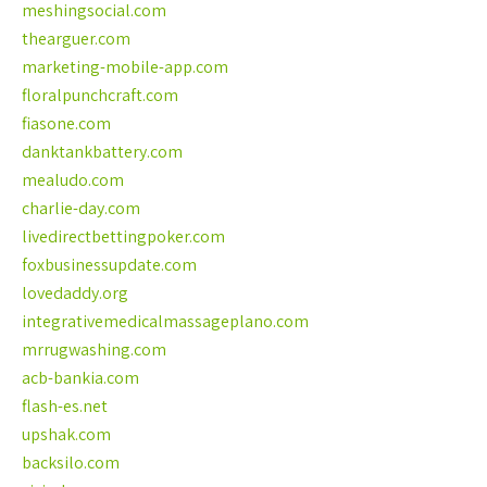
meshingsocial.com
thearguer.com
marketing-mobile-app.com
floralpunchcraft.com
fiasone.com
danktankbattery.com
mealudo.com
charlie-day.com
livedirectbettingpoker.com
foxbusinessupdate.com
lovedaddy.org
integrativemedicalmassageplano.com
mrrugwashing.com
acb-bankia.com
flash-es.net
upshak.com
backsilo.com