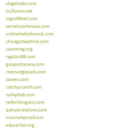
stagehubs.com
1x2forum.net
login99bet.com
secretcourtesans.com
onlinebahisforum1.com
chicagoheadline.com
camming.org
rajalion88.com
goupuntacana.com
riversedgepark.com
zaseez.com
catchycrunch.com
nofaphub.com
nefertitingalls.com
patsyscreations.com
income4proof.com
educaritas.org