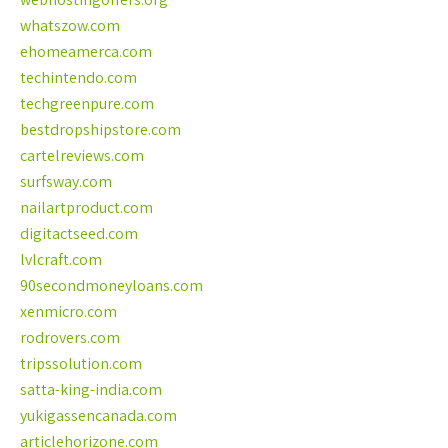
whatszow.com
ehomeamerca.com
techintendo.com
techgreenpure.com
bestdropshipstore.com
cartelreviews.com
surfsway.com
nailartproduct.com
digitactseed.com
lvlcraft.com
90secondmoneyloans.com
xenmicro.com
rodrovers.com
tripssolution.com
satta-king-india.com
yukigassencanada.com
articlehorizone.com