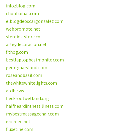
infozblog.com
chonbaihat.com
elblogdeoscargonzalez.com
webpromote.net
steroids-store.co
arteydecoracion.net
fithog.com
bestlaptopbestmonitor.com
georginaryland.com
roseandbasil.com
thewhitewhitelights.com
atdhe.ws
heckrodtwetland.org
halfheardinthestillness.com
mybestmassagechair.com
ericreed.net
fluxetine.com