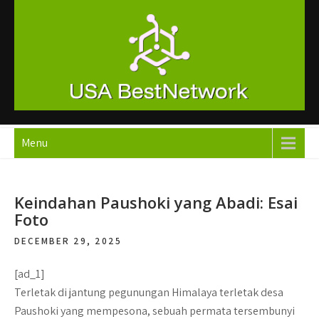
Skip
to
content
Slot Gacor Hari Ini dengan
Mainkan slot X1000 dari PG Soft hari ini dengan RTP tertinggi
RTP Tertinggi, Slot X1000 PG
untuk peluang menang besar. Slot gacor ini menghadirkan
Menu
Soft untuk Kemenangan
pengalaman bermain yang luar biasa.
Keindahan Paushoki yang Abadi: Esai
Foto
DECEMBER 29, 2025
[ad_1]
Terletak di jantung pegunungan Himalaya terletak desa
Paushoki yang mempesona, sebuah permata tersembunyi