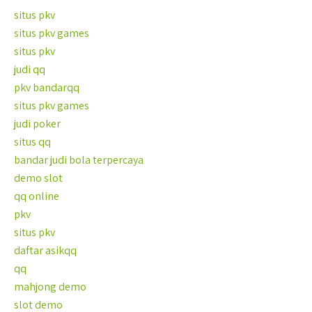
situs pkv
situs pkv games
situs pkv
judi qq
pkv bandarqq
situs pkv games
judi poker
situs qq
bandar judi bola terpercaya
demo slot
qq online
pkv
situs pkv
daftar asikqq
qq
mahjong demo
slot demo