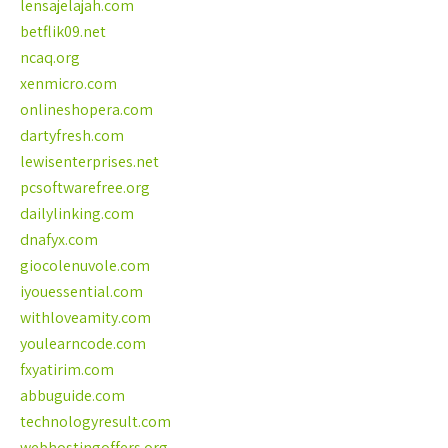
lensajelajah.com
betflik09.net
ncaq.org
xenmicro.com
onlineshopera.com
dartyfresh.com
lewisenterprises.net
pcsoftwarefree.org
dailylinking.com
dnafyx.com
giocolenuvole.com
iyouessential.com
withloveamity.com
youlearncode.com
fxyatirim.com
abbuguide.com
technologyresult.com
webhostingoffers.org