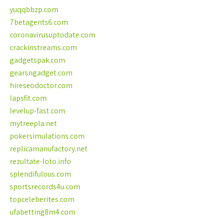
yuqqbbzp.com
7betagents6.com
coronavirusuptodate.com
crackinstreams.com
gadgetspak.com
gearsngadget.com
hireseodoctor.com
lapsfit.com
levelup-fast.com
mytreepla.net
pokersimulations.com
replicamanufactory.net
rezultate-loto.info
splendifulous.com
sportsrecords4u.com
topceleberites.com
ufabetting8m4.com