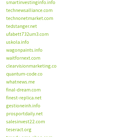
smartinvestinginfo.info
technewsalliance.com
technonetmarket.com
tedstanger.net
ufabett732um3.com
uskola.info
wagonpaints.info
waitfornext.com
clearvisionmarketing.co
quantum-code.co
whatnews.me
final-dream.com
finest-replica.net
gestioneinh.info
prosportdaily.net
salesinvest22.com
teseract.org