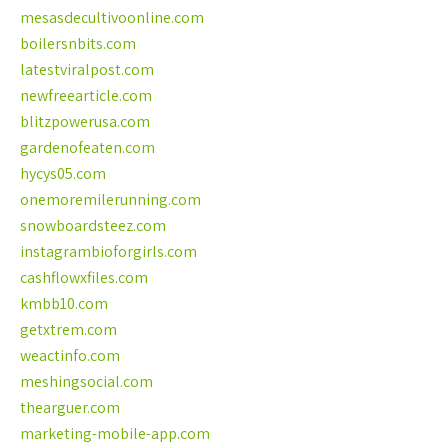
mesasdecultivoonline.com
boilersnbits.com
latestviralpost.com
newfreearticle.com
blitzpowerusa.com
gardenofeaten.com
hycys05.com
onemoremilerunning.com
snowboardsteez.com
instagrambioforgirls.com
cashflowxfiles.com
kmbb10.com
getxtrem.com
weactinfo.com
meshingsocial.com
thearguer.com
marketing-mobile-app.com