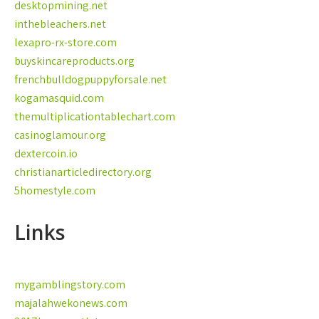
desktopmining.net
inthebleachers.net
lexapro-rx-store.com
buyskincareproducts.org
frenchbulldogpuppyforsale.net
kogamasquid.com
themultiplicationtablechart.com
casinoglamour.org
dextercoin.io
christianarticledirectory.org
5homestyle.com
Links
mygamblingstory.com
majalahwekonews.com