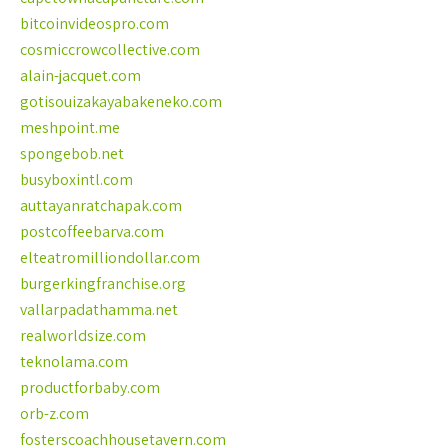
bitcoinvideospro.com
cosmiccrowcollective.com
alain-jacquet.com
gotisouizakayabakeneko.com
meshpoint.me
spongebob.net
busyboxintl.com
auttayanratchapak.com
postcoffeebarva.com
elteatromilliondollar.com
burgerkingfranchise.org
vallarpadathamma.net
realworldsize.com
teknolama.com
productforbaby.com
orb-z.com
fosterscoachhousetavern.com