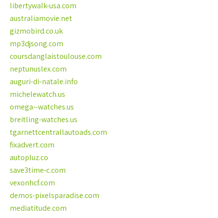
libertywalk-usa.com
australiamovie.net
gizmobird.co.uk
mp3djsong.com
coursdanglaistoulouse.com
neptunuslex.com
auguri-di-natale.info
michelewatch.us
omega--watches.us
breitling-watches.us
tgarnettcentrallautoads.com
fixadvert.com
autopluz.co
save3time-c.com
vexonhcf.com
demos-pixelsparadise.com
mediatitude.com