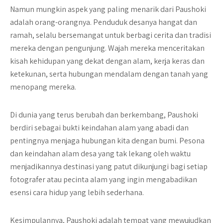
Namun mungkin aspek yang paling menarik dari Paushoki
adalah orang-orangnya. Penduduk desanya hangat dan
ramah, selalu bersemangat untuk berbagi cerita dan tradisi
mereka dengan pengunjung. Wajah mereka menceritakan
kisah kehidupan yang dekat dengan alam, kerja keras dan
ketekunan, serta hubungan mendalam dengan tanah yang
menopang mereka.
Di dunia yang terus berubah dan berkembang, Paushoki
berdiri sebagai bukti keindahan alam yang abadi dan
pentingnya menjaga hubungan kita dengan bumi. Pesona
dan keindahan alam desa yang tak lekang oleh waktu
menjadikannya destinasi yang patut dikunjungi bagi setiap
fotografer atau pecinta alam yang ingin mengabadikan
esensi cara hidup yang lebih sederhana.
Kesimpulannya, Paushoki adalah tempat yang mewujudkan