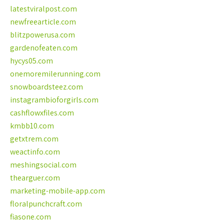
latestviralpost.com
newfreearticle.com
blitzpowerusa.com
gardenofeaten.com
hycys05.com
onemoremilerunning.com
snowboardsteez.com
instagrambioforgirls.com
cashflowxfiles.com
kmbb10.com
getxtrem.com
weactinfo.com
meshingsocial.com
thearguer.com
marketing-mobile-app.com
floralpunchcraft.com
fiasone.com