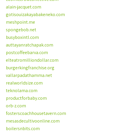
alain-jacquet.com
gotisouizakayabakeneko.com
meshpoint.me
spongebob.net
busyboxintl.com
auttayanratchapak.com
postcoffeebarva.com
elteatromilliondollar.com
burgerkingfranchise.org
vallarpadathamma.net
realworldsize.com
teknolama.com
productforbaby.com
orb-z.com
fosterscoachhousetavern.com
mesasdecultivoonline.com
boilersnbits.com