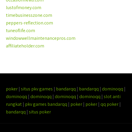
lustofmoney.com
timebusinesszone.com
peppers-reflection.com
tuneoflife.com
windowwellmaintenancepros.com
affiliateholder.com
poker
|
situs pkv games
|
bandarqq
|
bandarqq
|
dominoqq
|
dominoqq
|
dominoqq
|
dominoqq
|
dominoqq
|
slot anti
rungkat
|
pkv games bandarqq
|
poker
|
poker
|
qq poker
|
bandarqq
|
situs poker