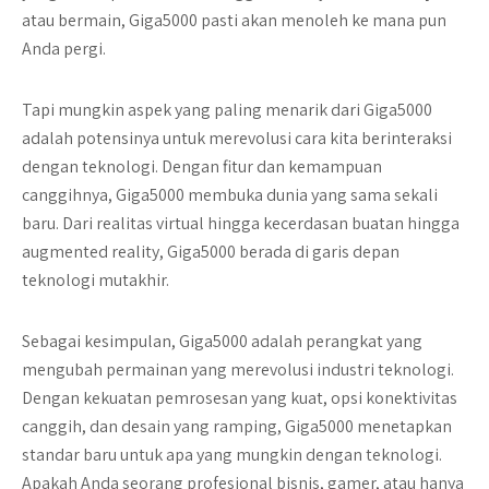
atau bermain, Giga5000 pasti akan menoleh ke mana pun
Anda pergi.
Tapi mungkin aspek yang paling menarik dari Giga5000
adalah potensinya untuk merevolusi cara kita berinteraksi
dengan teknologi. Dengan fitur dan kemampuan
canggihnya, Giga5000 membuka dunia yang sama sekali
baru. Dari realitas virtual hingga kecerdasan buatan hingga
augmented reality, Giga5000 berada di garis depan
teknologi mutakhir.
Sebagai kesimpulan, Giga5000 adalah perangkat yang
mengubah permainan yang merevolusi industri teknologi.
Dengan kekuatan pemrosesan yang kuat, opsi konektivitas
canggih, dan desain yang ramping, Giga5000 menetapkan
standar baru untuk apa yang mungkin dengan teknologi.
Apakah Anda seorang profesional bisnis, gamer, atau hanya