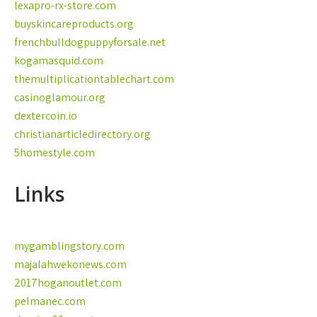
lexapro-rx-store.com
buyskincareproducts.org
frenchbulldogpuppyforsale.net
kogamasquid.com
themultiplicationtablechart.com
casinoglamour.org
dextercoin.io
christianarticledirectory.org
5homestyle.com
Links
mygamblingstory.com
majalahwekonews.com
2017hoganoutlet.com
pelmanec.com