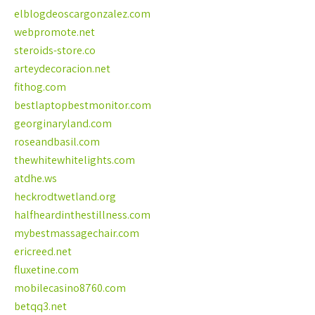
elblogdeoscargonzalez.com
webpromote.net
steroids-store.co
arteydecoracion.net
fithog.com
bestlaptopbestmonitor.com
georginaryland.com
roseandbasil.com
thewhitewhitelights.com
atdhe.ws
heckrodtwetland.org
halfheardinthestillness.com
mybestmassagechair.com
ericreed.net
fluxetine.com
mobilecasino8760.com
betqq3.net