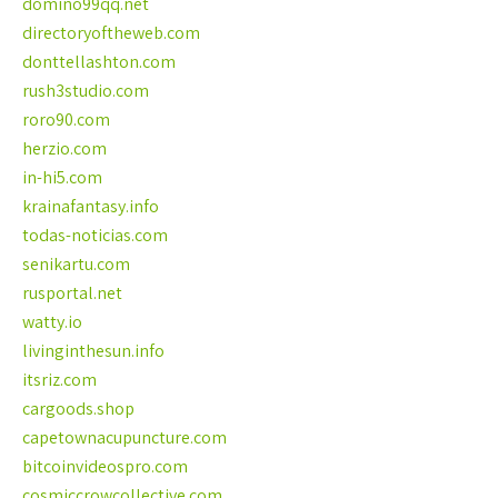
domino99qq.net
directoryoftheweb.com
donttellashton.com
rush3studio.com
roro90.com
herzio.com
in-hi5.com
krainafantasy.info
todas-noticias.com
senikartu.com
rusportal.net
watty.io
livinginthesun.info
itsriz.com
cargoods.shop
capetownacupuncture.com
bitcoinvideospro.com
cosmiccrowcollective.com