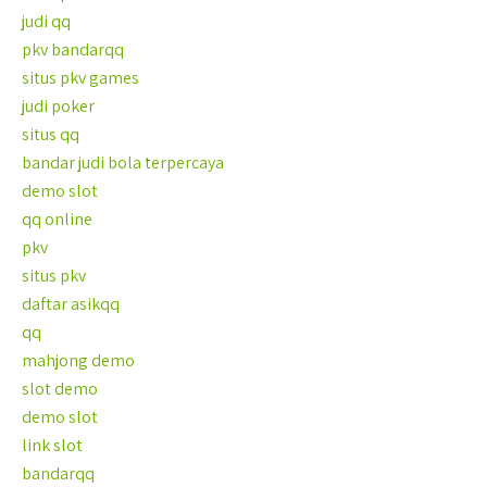
judi qq
pkv bandarqq
situs pkv games
judi poker
situs qq
bandar judi bola terpercaya
demo slot
qq online
pkv
situs pkv
daftar asikqq
qq
mahjong demo
slot demo
demo slot
link slot
bandarqq