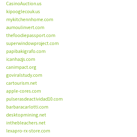
CasinoAuction.us
kipooglecouk.us
mykitchennhome.com
aumoulinvert.com
thefoodiepassport.com
superwindowproject.com
papibakigrafo.com
icanhazjs.com
canimpact.org
goviralstudy.com
cartourism.net
apple-cores.com
pulserasdeactividad10.com
barbaracarlotti.com
desktopmining.net
inthebleachers.net
lexapro-rx-store.com