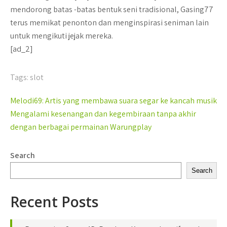
mendorong batas -batas bentuk seni tradisional, Gasing77
terus memikat penonton dan menginspirasi seniman lain
untuk mengikuti jejak mereka.
[ad_2]
Tags:
slot
Post
Melodi69: Artis yang membawa suara segar ke kancah musik
navigation
Mengalami kesenangan dan kegembiraan tanpa akhir
dengan berbagai permainan Warungplay
Search
Search
Recent Posts