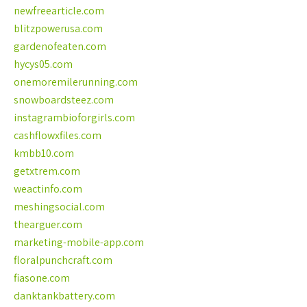
newfreearticle.com
blitzpowerusa.com
gardenofeaten.com
hycys05.com
onemoremilerunning.com
snowboardsteez.com
instagrambioforgirls.com
cashflowxfiles.com
kmbb10.com
getxtrem.com
weactinfo.com
meshingsocial.com
thearguer.com
marketing-mobile-app.com
floralpunchcraft.com
fiasone.com
danktankbattery.com