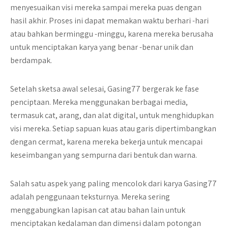
menyesuaikan visi mereka sampai mereka puas dengan
hasil akhir. Proses ini dapat memakan waktu berhari -hari
atau bahkan berminggu -minggu, karena mereka berusaha
untuk menciptakan karya yang benar -benar unik dan
berdampak.
Setelah sketsa awal selesai, Gasing77 bergerak ke fase
penciptaan. Mereka menggunakan berbagai media,
termasuk cat, arang, dan alat digital, untuk menghidupkan
visi mereka. Setiap sapuan kuas atau garis dipertimbangkan
dengan cermat, karena mereka bekerja untuk mencapai
keseimbangan yang sempurna dari bentuk dan warna.
Salah satu aspek yang paling mencolok dari karya Gasing77
adalah penggunaan teksturnya. Mereka sering
menggabungkan lapisan cat atau bahan lain untuk
menciptakan kedalaman dan dimensi dalam potongan