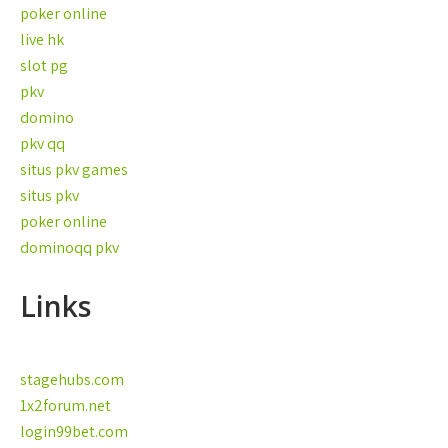
poker online
live hk
slot pg
pkv
domino
pkv qq
situs pkv games
situs pkv
poker online
dominoqq pkv
Links
stagehubs.com
1x2forum.net
login99bet.com