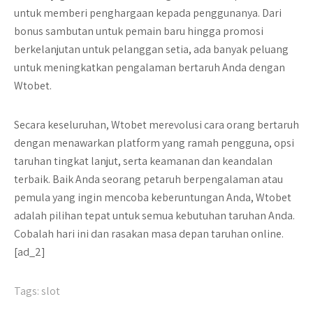
untuk memberi penghargaan kepada penggunanya. Dari
bonus sambutan untuk pemain baru hingga promosi
berkelanjutan untuk pelanggan setia, ada banyak peluang
untuk meningkatkan pengalaman bertaruh Anda dengan
Wtobet.
Secara keseluruhan, Wtobet merevolusi cara orang bertaruh
dengan menawarkan platform yang ramah pengguna, opsi
taruhan tingkat lanjut, serta keamanan dan keandalan
terbaik. Baik Anda seorang petaruh berpengalaman atau
pemula yang ingin mencoba keberuntungan Anda, Wtobet
adalah pilihan tepat untuk semua kebutuhan taruhan Anda.
Cobalah hari ini dan rasakan masa depan taruhan online.
[ad_2]
Tags:
slot