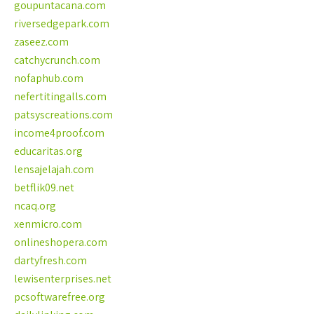
goupuntacana.com
riversedgepark.com
zaseez.com
catchycrunch.com
nofaphub.com
nefertitingalls.com
patsyscreations.com
income4proof.com
educaritas.org
lensajelajah.com
betflik09.net
ncaq.org
xenmicro.com
onlineshopera.com
dartyfresh.com
lewisenterprises.net
pcsoftwarefree.org