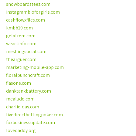
snowboardsteez.com
instagrambioforgirls.com
cashflowxfiles.com
kmbb10.com
getxtrem.com
weactinfo.com
meshingsocial.com
thearguer.com
marketing-mobile-app.com
floralpunchcraft.com
fiasone.com
danktankbattery.com
mealudo.com
charlie-day.com
livedirectbettingpoker.com
foxbusinessupdate.com
lovedaddy.org