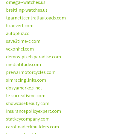
omega--watches.us
breitling-watches.us
tgarnettcentrallautoads.com
fixadvert.com
autopluz.co
save3time-c.com
vexonhcf.com
demos-pixelsparadise.com
mediatitude.com
prewarmotorcycles.com
simracinglinks.com
dosyamerkezi.net
le-surrealisme.com
showcasebeauty.com
insurancepolicyexpert.com
statkeycompany.com
carolinadeckbuilders.com