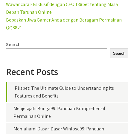
Post
Wawancara Eksklusif dengan CEO 188bet tentang Masa
navigation
Depan Taruhan Online
Bebaskan Jiwa Gamer Anda dengan Beragam Permainan
QQ8821
Search
Search
Recent Posts
Plisbet: The Ultimate Guide to Understanding Its
Features and Benefits
Menjelajahi Bunga99: Panduan Komprehensif
Permainan Online
Memahami Dasar-Dasar Winlose99: Panduan