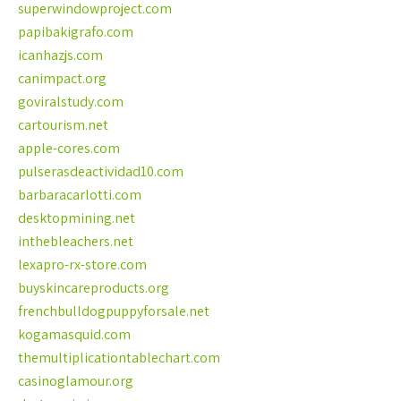
superwindowproject.com
papibakigrafo.com
icanhazjs.com
canimpact.org
goviralstudy.com
cartourism.net
apple-cores.com
pulserasdeactividad10.com
barbaracarlotti.com
desktopmining.net
inthebleachers.net
lexapro-rx-store.com
buyskincareproducts.org
frenchbulldogpuppyforsale.net
kogamasquid.com
themultiplicationtablechart.com
casinoglamour.org