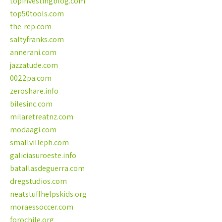
topinvestingblog.com
top50tools.com
the-rep.com
saltyfranks.com
annerani.com
jazzatude.com
0022pa.com
zeroshare.info
bilesinc.com
milaretreatnz.com
modaagi.com
smallvilleph.com
galiciasuroeste.info
batallasdeguerra.com
dregstudios.com
neatstuffhelpskids.org
moraessoccer.com
forochile.org