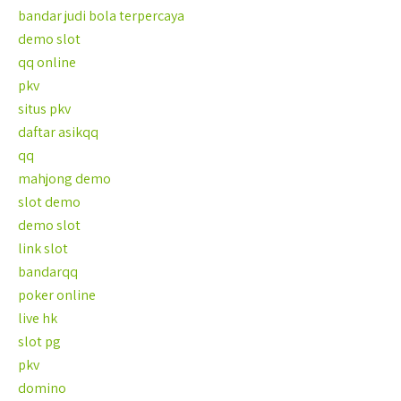
bandar judi bola terpercaya
demo slot
qq online
pkv
situs pkv
daftar asikqq
qq
mahjong demo
slot demo
demo slot
link slot
bandarqq
poker online
live hk
slot pg
pkv
domino