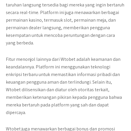
taruhan langsung tersedia bagi mereka yang ingin bertaruh
secara real-time. Platform ini juga menawarkan berbagai
permainan kasino, termasuk slot, permainan meja, dan
permainan dealer langsung, memberikan pengguna
kesempatan untuk mencoba peruntungan dengan cara
yang berbeda.
Fitur menonjol lainnya dari Wtobet adalah keamanan dan
keandalannya. Platform ini menggunakan teknologi
enkripsi terbaru untuk memastikan informasi pribadi dan
keuangan pengguna aman dan terlindungi. Selain itu,
Wtobet dilisensikan dan diatur oleh otoritas terkait,
memberikan ketenangan pikiran kepada pengguna bahwa
mereka bertaruh pada platform yang sah dan dapat
dipercaya.
Wtobet juga menawarkan berbagai bonus dan promosi