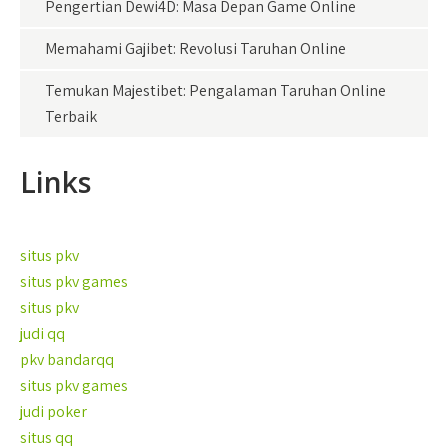
Pengertian Dewi4D: Masa Depan Game Online
Memahami Gajibet: Revolusi Taruhan Online
Temukan Majestibet: Pengalaman Taruhan Online
Terbaik
Links
situs pkv
situs pkv games
situs pkv
judi qq
pkv bandarqq
situs pkv games
judi poker
situs qq