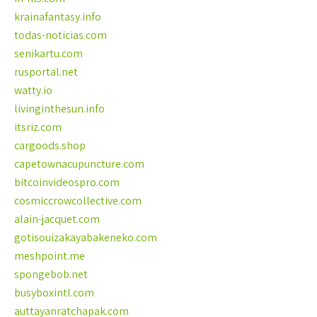
krainafantasy.info
todas-noticias.com
senikartu.com
rusportal.net
watty.io
livinginthesun.info
itsriz.com
cargoods.shop
capetownacupuncture.com
bitcoinvideospro.com
cosmiccrowcollective.com
alain-jacquet.com
gotisouizakayabakeneko.com
meshpoint.me
spongebob.net
busyboxintl.com
auttayanratchapak.com