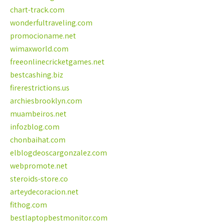
chart-track.com
wonderfultraveling.com
promocioname.net
wimaxworld.com
freeonlinecricketgames.net
bestcashing.biz
firerestrictions.us
archiesbrooklyn.com
muambeiros.net
infozblog.com
chonbaihat.com
elblogdeoscargonzalez.com
webpromote.net
steroids-store.co
arteydecoracion.net
fithog.com
bestlaptopbestmonitor.com