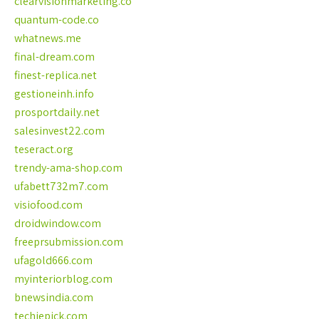
clearvisionmarketing.co
quantum-code.co
whatnews.me
final-dream.com
finest-replica.net
gestioneinh.info
prosportdaily.net
salesinvest22.com
teseract.org
trendy-ama-shop.com
ufabett732m7.com
visiofood.com
droidwindow.com
freeprsubmission.com
ufagold666.com
myinteriorblog.com
bnewsindia.com
techiepick.com