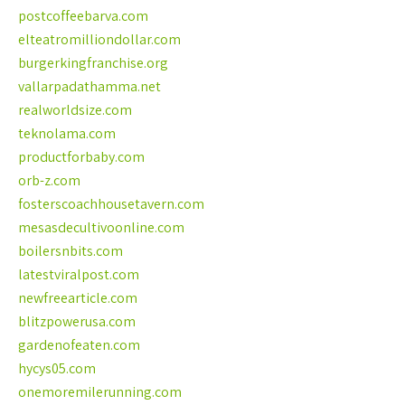
postcoffeebarva.com
elteatromilliondollar.com
burgerkingfranchise.org
vallarpadathamma.net
realworldsize.com
teknolama.com
productforbaby.com
orb-z.com
fosterscoachhousetavern.com
mesasdecultivoonline.com
boilersnbits.com
latestviralpost.com
newfreearticle.com
blitzpowerusa.com
gardenofeaten.com
hycys05.com
onemoremilerunning.com