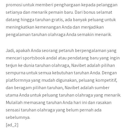
promosi untuk memberi penghargaan kepada pelanggan
setianya dan menarik pemain baru. Dari bonus selamat
datang hingga taruhan gratis, ada banyak peluang untuk
meningkatkan kemenangan Anda dan menjadikan
pengalaman taruhan olahraga Anda semakin menarik.
Jadi, apakah Anda seorang petaruh berpengalaman yang
mencari sportsbook andal atau pendatang baru yang ingin
terjun ke dunia taruhan olahraga, Navibet adalah pilihan
sempurna untuk semua kebutuhan taruhan Anda. Dengan
platformnya yang mudah digunakan, peluang kompetitif,
dan beragam pilihan taruhan, Navibet adalah sumber
utama Anda untuk peluang taruhan olahraga yang menarik.
Mulailah memasang taruhan Anda hari ini dan rasakan
sensasi taruhan olahraga yang belum pernah ada
sebelumnya.
[ad_2]