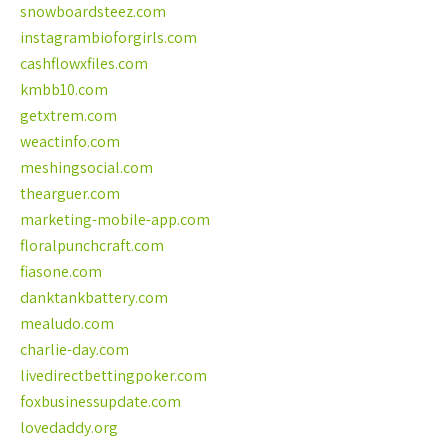
snowboardsteez.com
instagrambioforgirls.com
cashflowxfiles.com
kmbb10.com
getxtrem.com
weactinfo.com
meshingsocial.com
thearguer.com
marketing-mobile-app.com
floralpunchcraft.com
fiasone.com
danktankbattery.com
mealudo.com
charlie-day.com
livedirectbettingpoker.com
foxbusinessupdate.com
lovedaddy.org