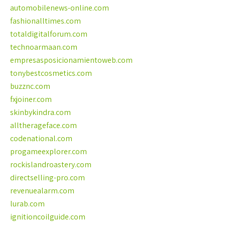
automobilenews-online.com
fashionalltimes.com
totaldigitalforum.com
technoarmaan.com
empresasposicionamientoweb.com
tonybestcosmetics.com
buzznc.com
fxjoiner.com
skinbykindra.com
alltherageface.com
codenational.com
progameexplorer.com
rockislandroastery.com
directselling-pro.com
revenuealarm.com
lurab.com
ignitioncoilguide.com