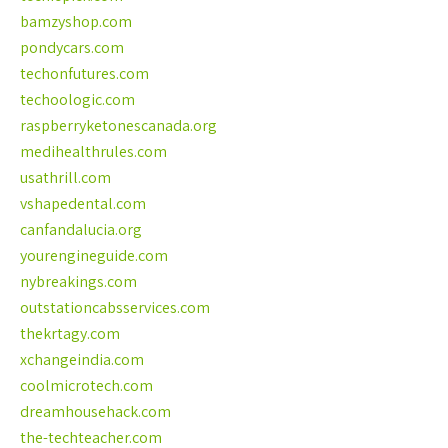
bamzyshop.com
pondycars.com
techonfutures.com
techoologic.com
raspberryketonescanada.org
medihealthrules.com
usathrill.com
vshapedental.com
canfandalucia.org
yourengineguide.com
nybreakings.com
outstationcabsservices.com
thekrtagy.com
xchangeindia.com
coolmicrotech.com
dreamhousehack.com
the-techteacher.com