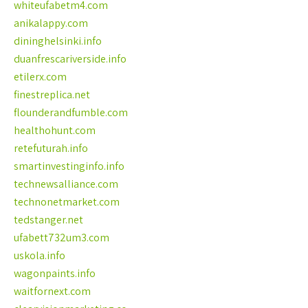
whiteufabetm4.com
anikalappy.com
dininghelsinki.info
duanfrescariverside.info
etilerx.com
finestreplica.net
flounderandfumble.com
healthohunt.com
retefuturah.info
smartinvestinginfo.info
technewsalliance.com
technonetmarket.com
tedstanger.net
ufabett732um3.com
uskola.info
wagonpaints.info
waitfornext.com