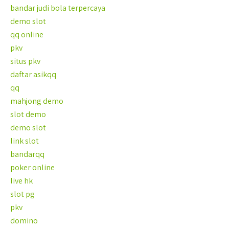
bandar judi bola terpercaya
demo slot
qq online
pkv
situs pkv
daftar asikqq
qq
mahjong demo
slot demo
demo slot
link slot
bandarqq
poker online
live hk
slot pg
pkv
domino