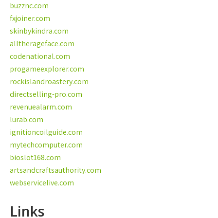
buzznc.com
fxjoiner.com
skinbykindra.com
alltherageface.com
codenational.com
progameexplorer.com
rockislandroastery.com
directselling-pro.com
revenuealarm.com
lurab.com
ignitioncoilguide.com
mytechcomputer.com
bioslot168.com
artsandcraftsauthority.com
webservicelive.com
Links