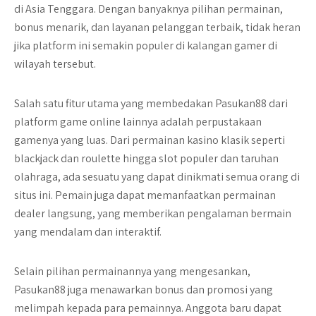
di Asia Tenggara. Dengan banyaknya pilihan permainan,
bonus menarik, dan layanan pelanggan terbaik, tidak heran
jika platform ini semakin populer di kalangan gamer di
wilayah tersebut.
Salah satu fitur utama yang membedakan Pasukan88 dari
platform game online lainnya adalah perpustakaan
gamenya yang luas. Dari permainan kasino klasik seperti
blackjack dan roulette hingga slot populer dan taruhan
olahraga, ada sesuatu yang dapat dinikmati semua orang di
situs ini. Pemain juga dapat memanfaatkan permainan
dealer langsung, yang memberikan pengalaman bermain
yang mendalam dan interaktif.
Selain pilihan permainannya yang mengesankan,
Pasukan88 juga menawarkan bonus dan promosi yang
melimpah kepada para pemainnya. Anggota baru dapat