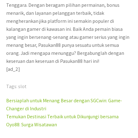
Tenggara. Dengan beragam pilihan permainan, bonus
menarik, dan layanan pelanggan terbaik, tidak
mengherankan jika platform ini semakin populer di
kalangan gamer di kawasan ini. Baik Anda pemain biasa
yang ingin bersenang-senang atau gamer serius yang ingin
menang besar, Pasukan88 punya sesuatu untuk semua
orang. Jadi mengapa menunggu? Bergabunglah dengan
keseruan dan keseruan di Pasukan88 hari ini!
[ad_2]
Tags:
slot
Post
Bersiaplah untuk Menang Besar dengan SGCwin: Game-
navigation
Changer di Industri
Temukan Destinasi Terbaik untuk Dikunjungi bersama
Oyo88: Surga Wisatawan