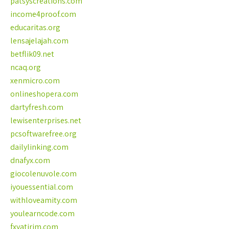
patsyscreations.com
income4proof.com
educaritas.org
lensajelajah.com
betflik09.net
ncaq.org
xenmicro.com
onlineshopera.com
dartyfresh.com
lewisenterprises.net
pcsoftwarefree.org
dailylinking.com
dnafyx.com
giocolenuvole.com
iyouessential.com
withloveamity.com
youlearncode.com
fxyatirim.com