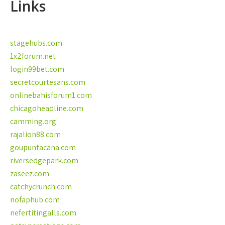
Links
stagehubs.com
1x2forum.net
login99bet.com
secretcourtesans.com
onlinebahisforum1.com
chicagoheadline.com
camming.org
rajalion88.com
goupuntacana.com
riversedgepark.com
zaseez.com
catchycrunch.com
nofaphub.com
nefertitingalls.com