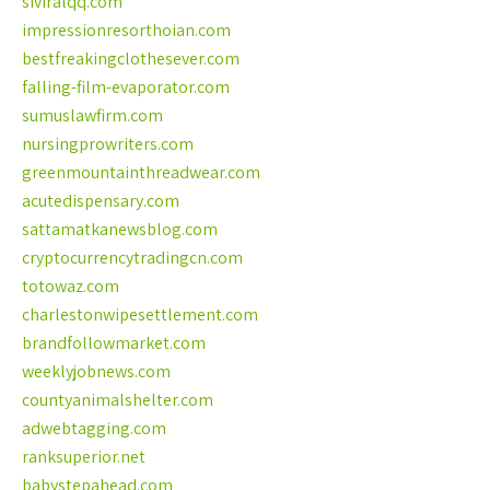
siviralqq.com
impressionresorthoian.com
bestfreakingclothesever.com
falling-film-evaporator.com
sumuslawfirm.com
nursingprowriters.com
greenmountainthreadwear.com
acutedispensary.com
sattamatkanewsblog.com
cryptocurrencytradingcn.com
totowaz.com
charlestonwipesettlement.com
brandfollowmarket.com
weeklyjobnews.com
countyanimalshelter.com
adwebtagging.com
ranksuperior.net
babystepahead.com