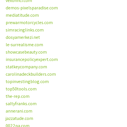
vexonhcf.com
demos-pixelsparadise.com
mediatitude.com
prewarmotorcycles.com
simracinglinks.com
dosyamerkezi.net
le-surrealisme.com
showcasebeauty.com
insurancepolicyexpert.com
statkeycompany.com
carolinadeckbuilders.com
topinvestingblog.com
top50tools.com
the-rep.com
saltyfranks.com
annerani.com
jazzatude.com
0022pa.com