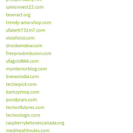
salesinvest22.com
teseract.org
trendy-ama-shop.com
ufabett732m7.com
visiofood.com
droidwindow.com
freeprsubmission.com
ufagold666.com
myinteriorblog.com
bnewsindia.com
techiepick.com
bamzyshop.com
pondycars.com
techonfutures.com
techoologic.com
raspberryketonescanada.org
medihealthrules.com