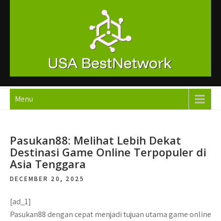
Skip
to
content
Slot Gacor Hari Ini dengan
Mainkan slot X1000 dari PG Soft hari ini dengan RTP tertinggi
RTP Tertinggi, Slot X1000 PG
untuk peluang menang besar. Slot gacor ini menghadirkan
Menu
Soft untuk Kemenangan
pengalaman bermain yang luar biasa.
Pasukan88: Melihat Lebih Dekat
Destinasi Game Online Terpopuler di
Asia Tenggara
DECEMBER 20, 2025
[ad_1]
Pasukan88 dengan cepat menjadi tujuan utama game online