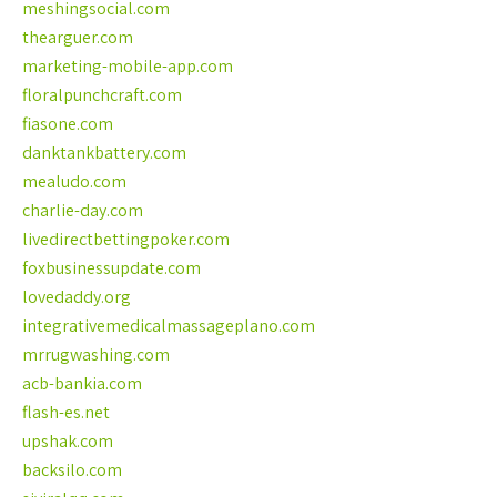
meshingsocial.com
thearguer.com
marketing-mobile-app.com
floralpunchcraft.com
fiasone.com
danktankbattery.com
mealudo.com
charlie-day.com
livedirectbettingpoker.com
foxbusinessupdate.com
lovedaddy.org
integrativemedicalmassageplano.com
mrrugwashing.com
acb-bankia.com
flash-es.net
upshak.com
backsilo.com