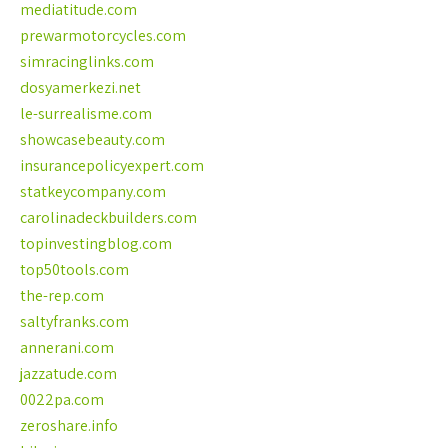
mediatitude.com
prewarmotorcycles.com
simracinglinks.com
dosyamerkezi.net
le-surrealisme.com
showcasebeauty.com
insurancepolicyexpert.com
statkeycompany.com
carolinadeckbuilders.com
topinvestingblog.com
top50tools.com
the-rep.com
saltyfranks.com
annerani.com
jazzatude.com
0022pa.com
zeroshare.info