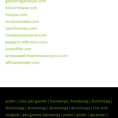
gamblingamount.com
hillclimbwax.com
hnopse.com
occasionnews.com
lustofmoney.com
timebusinesszone.com
peppers-reflection.com
tuneoflife.com
windowwellmaintenancepros.com
affiliateholder.com
poker
|
situs pkv games
|
bandarqq
|
bandarqq
|
dominoqq
|
dominoqq
|
dominoqq
|
dominoqq
|
dominoqq
|
slot anti
rungkat
|
pkv games bandarqq
|
poker
|
poker
|
qq poker
|