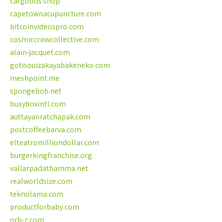
cargoods.shop
capetownacupuncture.com
bitcoinvideospro.com
cosmiccrowcollective.com
alain-jacquet.com
gotisouizakayabakeneko.com
meshpoint.me
spongebob.net
busyboxintl.com
auttayanratchapak.com
postcoffeebarva.com
elteatromilliondollar.com
burgerkingfranchise.org
vallarpadathamma.net
realworldsize.com
teknolama.com
productforbaby.com
orb-z.com