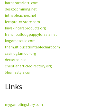
barbaracarlotti.com
desktopmining.net
inthebleachers.net
lexapro-rx-store.com
buyskincareproducts.org
frenchbulldogpuppyforsale.net
kogamasquid.com
themultiplicationtablechart.com
casinoglamour.org
dextercoin.io
christianarticledirectory.org
5homestyle.com
Links
mygamblingstory.com