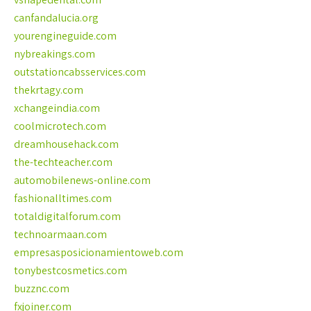
canfandalucia.org
yourengineguide.com
nybreakings.com
outstationcabsservices.com
thekrtagy.com
xchangeindia.com
coolmicrotech.com
dreamhousehack.com
the-techteacher.com
automobilenews-online.com
fashionalltimes.com
totaldigitalforum.com
technoarmaan.com
empresasposicionamientoweb.com
tonybestcosmetics.com
buzznc.com
fxjoiner.com