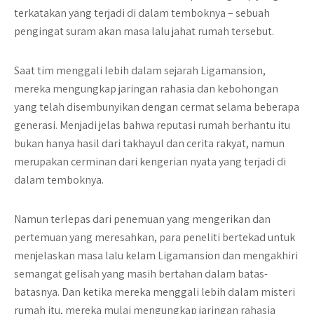
terkatakan yang terjadi di dalam temboknya – sebuah
pengingat suram akan masa lalu jahat rumah tersebut.
Saat tim menggali lebih dalam sejarah Ligamansion,
mereka mengungkap jaringan rahasia dan kebohongan
yang telah disembunyikan dengan cermat selama beberapa
generasi. Menjadi jelas bahwa reputasi rumah berhantu itu
bukan hanya hasil dari takhayul dan cerita rakyat, namun
merupakan cerminan dari kengerian nyata yang terjadi di
dalam temboknya.
Namun terlepas dari penemuan yang mengerikan dan
pertemuan yang meresahkan, para peneliti bertekad untuk
menjelaskan masa lalu kelam Ligamansion dan mengakhiri
semangat gelisah yang masih bertahan dalam batas-
batasnya. Dan ketika mereka menggali lebih dalam misteri
rumah itu, mereka mulai mengungkap jaringan rahasia