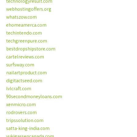
technologyresult.com
webhostingoffers.org
whatszow.com
ehomeamerca.com
techintendo.com
techgreenpure.com
bestdropshipstore.com
cartelreviews.com
surfsway.com
nailartproduct.com
digitactseed.com
lvlcraft.com
90secondmoneyloans.com
xenmicro.com
rodrovers.com
tripssolution.com
satta-king-india.com
yukigassencanada.com