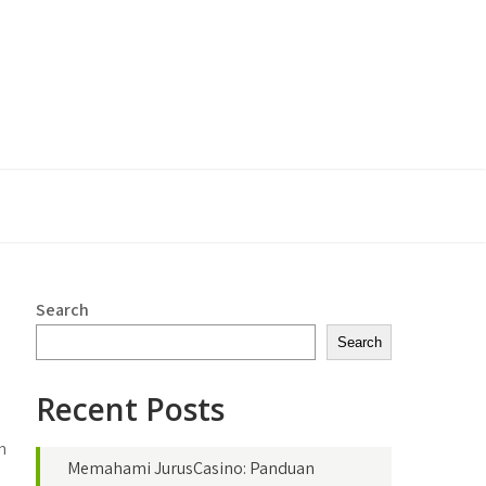
Search
Search
Recent Posts
n
Memahami JurusCasino: Panduan