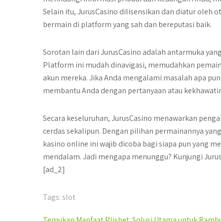
Selain itu, JurusCasino dilisensikan dan diatur ole
bermain di platform yang sah dan bereputasi baik.
Sorotan lain dari JurusCasino adalah antarmuka ya
Platform ini mudah dinavigasi, memudahkan pemai
akun mereka. Jika Anda mengalami masalah apa pun 
membantu Anda dengan pertanyaan atau kekhawatira
Secara keseluruhan, JurusCasino menawarkan penga
cerdas sekalipun. Dengan pilihan permainannya yan
kasino online ini wajib dicoba bagi siapa pun yan
mendalam. Jadi mengapa menunggu? Kunjungi JurusCa
[ad_2]
Tags:
slot
Post
Temukan Manfaat Plisbet: Solusi Utama untuk Ramb