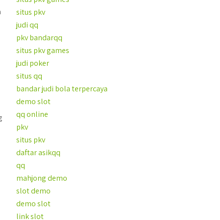
a
situs pkv
judi qq
pkv bandarqq
situs pkv games
judi poker
situs qq
bandar judi bola terpercaya
demo slot
qq online
g
pkv
situs pkv
daftar asikqq
qq
mahjong demo
slot demo
demo slot
link slot