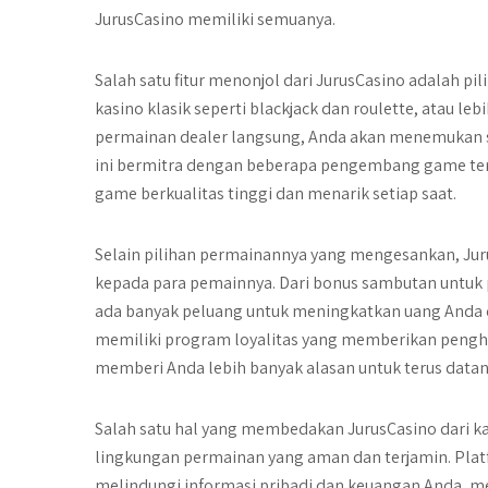
JurusCasino memiliki semuanya.
Salah satu fitur menonjol dari JurusCasino adalah 
kasino klasik seperti blackjack dan roulette, atau l
permainan dealer langsung, Anda akan menemukan se
ini bermitra dengan beberapa pengembang game ter
game berkualitas tinggi dan menarik setiap saat.
Selain pilihan permainannya yang mengesankan, Ju
kepada para pemainnya. Dari bonus sambutan untuk 
ada banyak peluang untuk meningkatkan uang Anda 
memiliki program loyalitas yang memberikan pengh
memberi Anda lebih banyak alasan untuk terus data
Salah satu hal yang membedakan JurusCasino dari k
lingkungan permainan yang aman dan terjamin. Plat
melindungi informasi pribadi dan keuangan Anda,