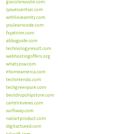
giocolenuvole.com
iyouessential.com
withloveamity.com
youlearncode.com
fxyatirim.com
abbuguide.com
technologyresult.com
webhostingoffers.org
whatszow.com
ehomeamerca.com
techintendo.com
techgreenpure.com
bestdropshipstore.com
cartelreviews.com
surfsway.com
nailartproduct.com
digitactseed.com
lvlcraft.com