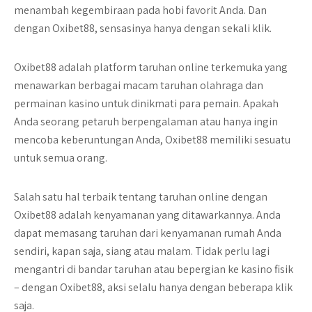
menambah kegembiraan pada hobi favorit Anda. Dan
dengan Oxibet88, sensasinya hanya dengan sekali klik.
Oxibet88 adalah platform taruhan online terkemuka yang
menawarkan berbagai macam taruhan olahraga dan
permainan kasino untuk dinikmati para pemain. Apakah
Anda seorang petaruh berpengalaman atau hanya ingin
mencoba keberuntungan Anda, Oxibet88 memiliki sesuatu
untuk semua orang.
Salah satu hal terbaik tentang taruhan online dengan
Oxibet88 adalah kenyamanan yang ditawarkannya. Anda
dapat memasang taruhan dari kenyamanan rumah Anda
sendiri, kapan saja, siang atau malam. Tidak perlu lagi
mengantri di bandar taruhan atau bepergian ke kasino fisik
– dengan Oxibet88, aksi selalu hanya dengan beberapa klik
saja.