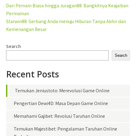
Post
Dari Pemain Biasa hingga Juragan88: Bangkitnya Keajaiban
navigation
Permainan
Starwin88: Gerbang Anda menuju Hiburan Tanpa Akhir dan
Kemenangan Besar
Search
Search
Recent Posts
Temukan Jeniustoto: Merevolusi Game Online
Pengertian Dewi4D: Masa Depan Game Online
Memahami Gajibet: Revolusi Taruhan Online
Temukan Majestibet: Pengalaman Taruhan Online