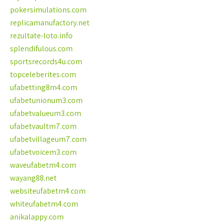
pokersimulations.com
replicamanufactory.net
rezultate-loto.info
splendifulous.com
sportsrecords4u.com
topceleberites.com
ufabetting8m4.com
ufabetunionum3.com
ufabetvalueum3.com
ufabetvaultm7.com
ufabetvillageum7.com
ufabetvoicem3.com
waveufabetm4.com
wayang88.net
websiteufabetm4.com
whiteufabetm4.com
anikalappy.com