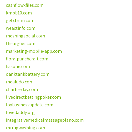
cashflowxfiles.com
kmbb10.com
getxtrem.com
weactinfo.com
meshingsocial.com
thearguer.com
marketing-mobile-app.com
floralpunchcraft.com
fiasone.com
danktankbattery.com
mealudo.com
charlie-day.com
livedirectbettingpoker.com
foxbusinessupdate.com
lovedaddy.org
integrativemedicalmassageplano.com
mrrugwashing.com