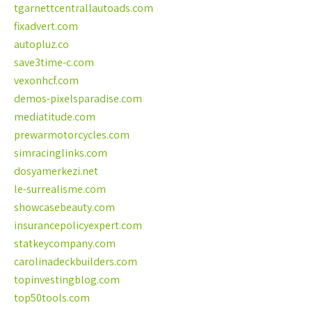
tgarnettcentrallautoads.com
fixadvert.com
autopluz.co
save3time-c.com
vexonhcf.com
demos-pixelsparadise.com
mediatitude.com
prewarmotorcycles.com
simracinglinks.com
dosyamerkezi.net
le-surrealisme.com
showcasebeauty.com
insurancepolicyexpert.com
statkeycompany.com
carolinadeckbuilders.com
topinvestingblog.com
top50tools.com