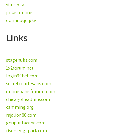
situs pkv
poker online
dominoqq pkv
Links
stagehubs.com
1x2forum.net
login99bet.com
secretcourtesans.com
onlinebahisforum1.com
chicagoheadline.com
camming.org
rajalion88.com
goupuntacana.com
riversedgepark.com