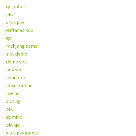
qq online
pkv
situs pkv
daftar asikqq
qq
mahjong demo
slot demo
demo slot
link slot
bandarqq
poker online
live hk
slot pg
pkv
domino
pkv qq
situs pkv games