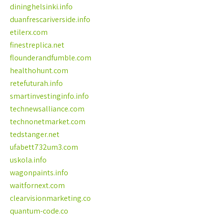
dininghelsinki.info
duanfrescariverside.info
etilerx.com
finestreplica.net
flounderandfumble.com
healthohunt.com
retefuturah.info
smartinvestinginfo.info
technewsalliance.com
technonetmarket.com
tedstanger.net
ufabett732um3.com
uskola.info
wagonpaints.info
waitfornext.com
clearvisionmarketing.co
quantum-code.co