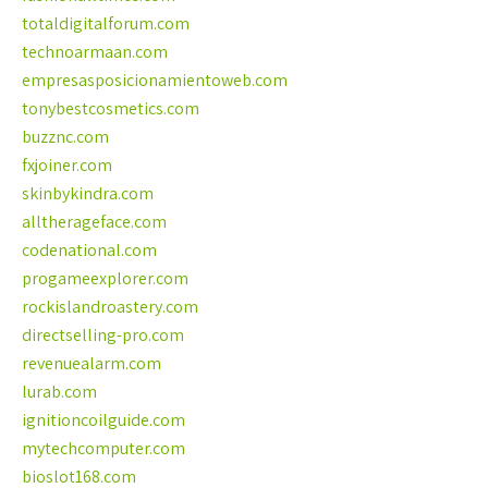
totaldigitalforum.com
technoarmaan.com
empresasposicionamientoweb.com
tonybestcosmetics.com
buzznc.com
fxjoiner.com
skinbykindra.com
alltherageface.com
codenational.com
progameexplorer.com
rockislandroastery.com
directselling-pro.com
revenuealarm.com
lurab.com
ignitioncoilguide.com
mytechcomputer.com
bioslot168.com