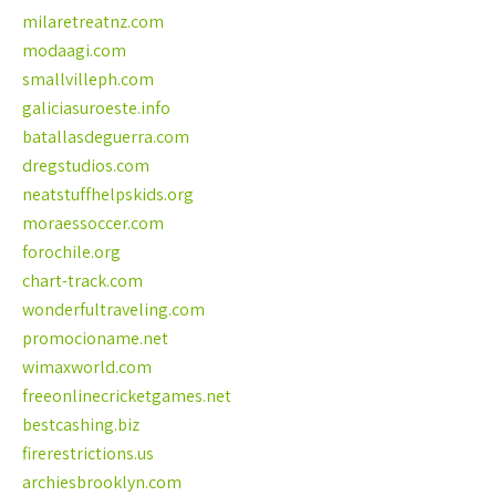
milaretreatnz.com
modaagi.com
smallvilleph.com
galiciasuroeste.info
batallasdeguerra.com
dregstudios.com
neatstuffhelpskids.org
moraessoccer.com
forochile.org
chart-track.com
wonderfultraveling.com
promocioname.net
wimaxworld.com
freeonlinecricketgames.net
bestcashing.biz
firerestrictions.us
archiesbrooklyn.com