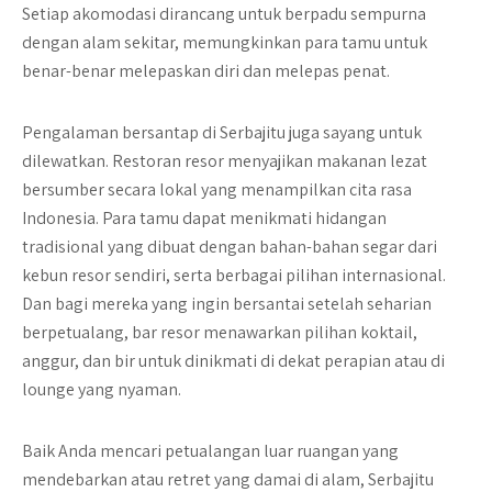
Setiap akomodasi dirancang untuk berpadu sempurna
dengan alam sekitar, memungkinkan para tamu untuk
benar-benar melepaskan diri dan melepas penat.
Pengalaman bersantap di Serbajitu juga sayang untuk
dilewatkan. Restoran resor menyajikan makanan lezat
bersumber secara lokal yang menampilkan cita rasa
Indonesia. Para tamu dapat menikmati hidangan
tradisional yang dibuat dengan bahan-bahan segar dari
kebun resor sendiri, serta berbagai pilihan internasional.
Dan bagi mereka yang ingin bersantai setelah seharian
berpetualang, bar resor menawarkan pilihan koktail,
anggur, dan bir untuk dinikmati di dekat perapian atau di
lounge yang nyaman.
Baik Anda mencari petualangan luar ruangan yang
mendebarkan atau retret yang damai di alam, Serbajitu