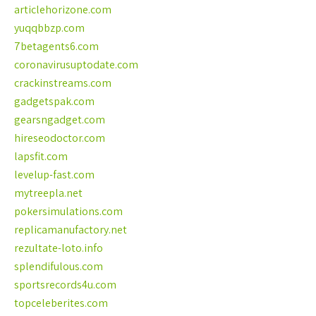
articlehorizone.com
yuqqbbzp.com
7betagents6.com
coronavirusuptodate.com
crackinstreams.com
gadgetspak.com
gearsngadget.com
hireseodoctor.com
lapsfit.com
levelup-fast.com
mytreepla.net
pokersimulations.com
replicamanufactory.net
rezultate-loto.info
splendifulous.com
sportsrecords4u.com
topceleberites.com