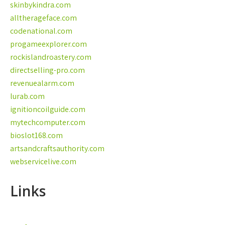
skinbykindra.com
alltherageface.com
codenational.com
progameexplorer.com
rockislandroastery.com
directselling-pro.com
revenuealarm.com
lurab.com
ignitioncoilguide.com
mytechcomputer.com
bioslot168.com
artsandcraftsauthority.com
webservicelive.com
Links