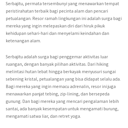
Serbajitu, permata tersembunyi yang menawarkan tempat
peristirahatan terbaik bagi pecinta alam dan pencari
petualangan. Resor ramah lingkungan ini adalah surga bagi
mereka yang ingin melepaskan diri dari hiruk pikuk
kehidupan sehari-hari dan menyelami keindahan dan
ketenangan alam.
Serbajitu adalah surga bagi penggemar aktivitas luar
ruangan, dengan banyak pilihan aktivitas. Dari hiking
melintasi hutan lebat hingga berkayak menyusuri sungai
sebening kristal, petualangan yang bisa didapat selalu ada.
Bagi mereka yang ingin memacu adrenalin, resor ini juga
menawarkan panjat tebing, zip-lining, dan bersepeda
gunung. Dan bagi mereka yang mencari pengalaman lebih
santai, ada banyak kesempatan untuk mengamati burung,
mengamati satwa liar, dan retret yoga.