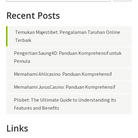
Recent Posts
Temukan Majestibet: Pengalaman Taruhan Online
Terbaik
Pengertian Saung4D: Panduan Komprehensif untuk
Pemula
Memahami Ahlicasino: Panduan Komprehensif
Memahami JurusCasino: Panduan Komprehensif
Plisbet: The Ultimate Guide to Understanding Its
Features and Benefits
Links