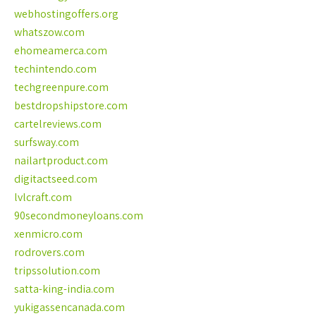
webhostingoffers.org
whatszow.com
ehomeamerca.com
techintendo.com
techgreenpure.com
bestdropshipstore.com
cartelreviews.com
surfsway.com
nailartproduct.com
digitactseed.com
lvlcraft.com
90secondmoneyloans.com
xenmicro.com
rodrovers.com
tripssolution.com
satta-king-india.com
yukigassencanada.com