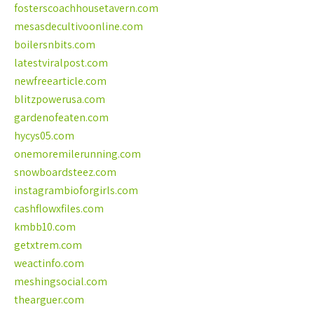
fosterscoachhousetavern.com
mesasdecultivoonline.com
boilersnbits.com
latestviralpost.com
newfreearticle.com
blitzpowerusa.com
gardenofeaten.com
hycys05.com
onemoremilerunning.com
snowboardsteez.com
instagrambioforgirls.com
cashflowxfiles.com
kmbb10.com
getxtrem.com
weactinfo.com
meshingsocial.com
thearguer.com