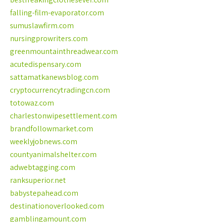
falling-film-evaporator.com
sumuslawfirm.com
nursingprowriters.com
greenmountainthreadwear.com
acutedispensary.com
sattamatkanewsblog.com
cryptocurrencytradingcn.com
totowaz.com
charlestonwipesettlement.com
brandfollowmarket.com
weeklyjobnews.com
countyanimalshelter.com
adwebtagging.com
ranksuperior.net
babystepahead.com
destinationoverlooked.com
gamblingamount.com