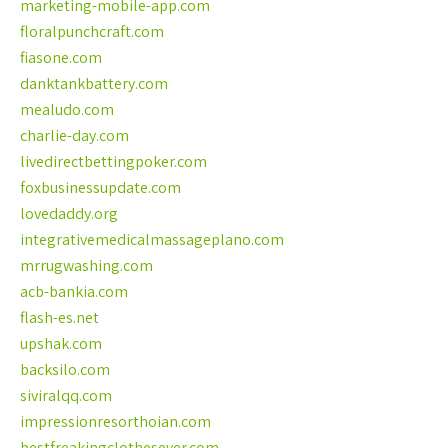
marketing-mobile-app.com
floralpunchcraft.com
fiasone.com
danktankbattery.com
mealudo.com
charlie-day.com
livedirectbettingpoker.com
foxbusinessupdate.com
lovedaddy.org
integrativemedicalmassageplano.com
mrrugwashing.com
acb-bankia.com
flash-es.net
upshak.com
backsilo.com
siviralqq.com
impressionresorthoian.com
bestfreakingclothesever.com