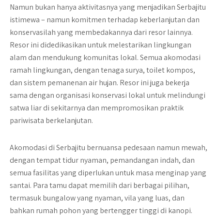
Namun bukan hanya aktivitasnya yang menjadikan Serbajitu
istimewa – namun komitmen terhadap keberlanjutan dan
konservasilah yang membedakannya dari resor lainnya.
Resor ini didedikasikan untuk melestarikan lingkungan
alam dan mendukung komunitas lokal. Semua akomodasi
ramah lingkungan, dengan tenaga surya, toilet kompos,
dan sistem pemanenan air hujan. Resor ini juga bekerja
sama dengan organisasi konservasi lokal untuk melindungi
satwa liar di sekitarnya dan mempromosikan praktik
pariwisata berkelanjutan.
Akomodasi di Serbajitu bernuansa pedesaan namun mewah,
dengan tempat tidur nyaman, pemandangan indah, dan
semua fasilitas yang diperlukan untuk masa menginap yang
santai. Para tamu dapat memilih dari berbagai pilihan,
termasuk bungalow yang nyaman, vila yang luas, dan
bahkan rumah pohon yang bertengger tinggi di kanopi.