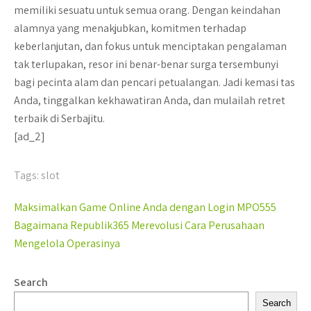
memiliki sesuatu untuk semua orang. Dengan keindahan
alamnya yang menakjubkan, komitmen terhadap
keberlanjutan, dan fokus untuk menciptakan pengalaman
tak terlupakan, resor ini benar-benar surga tersembunyi
bagi pecinta alam dan pencari petualangan. Jadi kemasi tas
Anda, tinggalkan kekhawatiran Anda, dan mulailah retret
terbaik di Serbajitu.
[ad_2]
Tags:
slot
Post
Maksimalkan Game Online Anda dengan Login MPO555
navigation
Bagaimana Republik365 Merevolusi Cara Perusahaan
Mengelola Operasinya
Search
Search