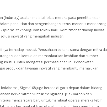
 [Industry] adalah melalui fokus mereka pada penelitian dan
i dalam penelitian dan pengembangan, terus-menerus mendorong
ksplorasi teknologi dan teknik baru. Komitmen terhadap inovasi
olusi inovatif yang mengubah industri.
ifnya terhadap inovasi. Perusahaan bekerja sama dengan mitra d
antangan, dan kemudian memanfaatkan keahlian dan sumber
g khusus untuk mengatasi permasalahan ini. Pendekatan
rbagai produk dan layanan inovatif yang membantu memajukan
kolaborasi, Sigma168 juga berada di garis depan dalam bidang
usahaan berkomitmen untuk mengurangi jejak karbon dan
terus mencari cara baru untuk membuat operasi mereka lebih
tidak hanya bermanfaat bagi planet ini, namun juga membantu