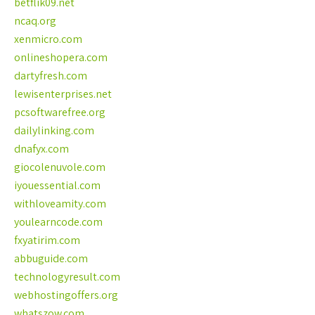
betflik09.net
ncaq.org
xenmicro.com
onlineshopera.com
dartyfresh.com
lewisenterprises.net
pcsoftwarefree.org
dailylinking.com
dnafyx.com
giocolenuvole.com
iyouessential.com
withloveamity.com
youlearncode.com
fxyatirim.com
abbuguide.com
technologyresult.com
webhostingoffers.org
whatszow.com