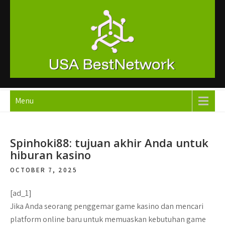
Skip
to
content
Slot Gacor Hari Ini dengan
Mainkan slot X1000 dari PG Soft hari ini dengan RTP tertinggi
RTP Tertinggi, Slot X1000 PG
untuk peluang menang besar. Slot gacor ini menghadirkan
Menu
Soft untuk Kemenangan
pengalaman bermain yang luar biasa.
Spinhoki88: tujuan akhir Anda untuk
hiburan kasino
OCTOBER 7, 2025
[ad_1]
Jika Anda seorang penggemar game kasino dan mencari
platform online baru untuk memuaskan kebutuhan game