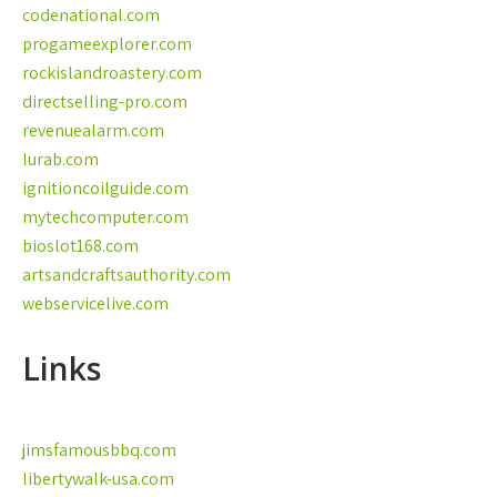
codenational.com
progameexplorer.com
rockislandroastery.com
directselling-pro.com
revenuealarm.com
lurab.com
ignitioncoilguide.com
mytechcomputer.com
bioslot168.com
artsandcraftsauthority.com
webservicelive.com
Links
jimsfamousbbq.com
libertywalk-usa.com