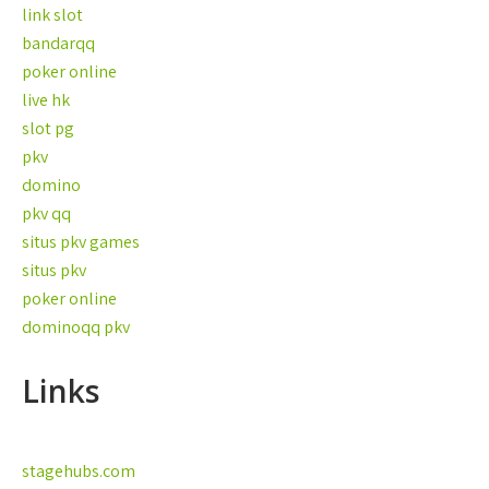
link slot
bandarqq
poker online
live hk
slot pg
pkv
domino
pkv qq
situs pkv games
situs pkv
poker online
dominoqq pkv
Links
stagehubs.com