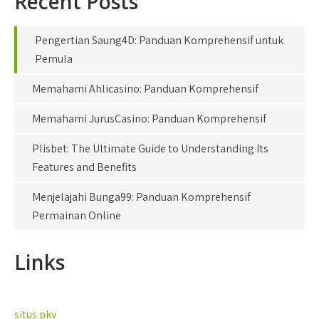
Recent Posts
Pengertian Saung4D: Panduan Komprehensif untuk
Pemula
Memahami Ahlicasino: Panduan Komprehensif
Memahami JurusCasino: Panduan Komprehensif
Plisbet: The Ultimate Guide to Understanding Its
Features and Benefits
Menjelajahi Bunga99: Panduan Komprehensif
Permainan Online
Links
situs pkv