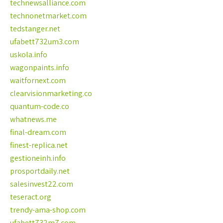
technewsalliance.com
technonetmarket.com
tedstanger.net
ufabett732um3.com
uskola.info
wagonpaints.info
waitfornext.com
clearvisionmarketing.co
quantum-code.co
whatnews.me
final-dream.com
finest-replica.net
gestioneinh.info
prosportdaily.net
salesinvest22.com
teseract.org
trendy-ama-shop.com
ufabett732m7.com