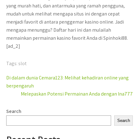
yang murah hati, dan antarmuka yang ramah pengguna,
mudah untuk melihat mengapa situs ini dengan cepat
menjadi favorit di antara penggemar kasino online. Jadi
mengapa menunggu? Daftar hari ini dan mulailah
memainkan permainan kasino favorit Anda di Spinhoki88.
[ad_2]
Tags:
slot
Post
Di dalam dunia Cemara123: Melihat kehadiran online yang
navigation
berpengaruh
Melepaskan Potensi Permainan Anda dengan Ina777
Search
Search