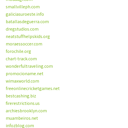
smallvilleph.com
galiciasuroeste.info
batallasdeguerra.com
dregstudios.com
neatstuffhelpskids.org
moraessoccer.com
forochile.org
chart-track.com
wonderfultraveling.com
promocioname.net
wimaxworld.com
freeonlinecricketgames.net
bestcashing.biz
firerestrictions.us
archiesbrooklyn.com
muambeiros.net
infozblog.com