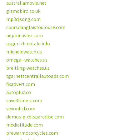
australiamovie.net
gizmobird.co.uk
mp3djsong.com
coursdanglaistoulouse.com
neptunuslex.com
auguri-di-natale.info
michelewatch.us
omega--watches.us
breitling-watches.us
tgarnettcentrallautoads.com
fixadvert.com
autopluz.co
save3time-c.com
vexonhcf.com
demos-pixelsparadise.com
mediatitude.com
prewarmotorcycles.com