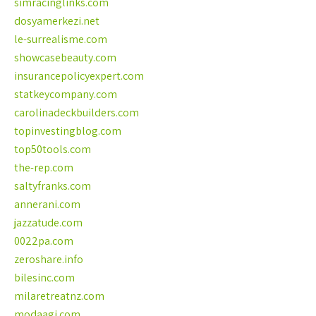
simracinglinks.com
dosyamerkezi.net
le-surrealisme.com
showcasebeauty.com
insurancepolicyexpert.com
statkeycompany.com
carolinadeckbuilders.com
topinvestingblog.com
top50tools.com
the-rep.com
saltyfranks.com
annerani.com
jazzatude.com
0022pa.com
zeroshare.info
bilesinc.com
milaretreatnz.com
modaagi.com