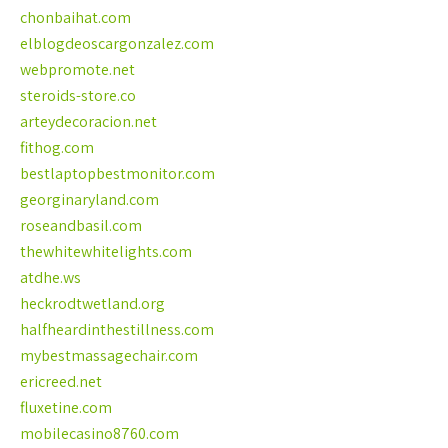
chonbaihat.com
elblogdeoscargonzalez.com
webpromote.net
steroids-store.co
arteydecoracion.net
fithog.com
bestlaptopbestmonitor.com
georginaryland.com
roseandbasil.com
thewhitewhitelights.com
atdhe.ws
heckrodtwetland.org
halfheardinthestillness.com
mybestmassagechair.com
ericreed.net
fluxetine.com
mobilecasino8760.com