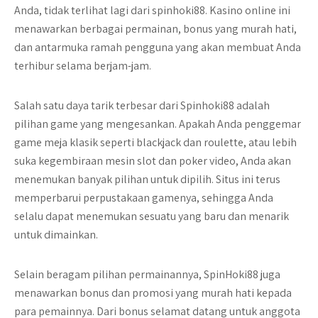
Anda, tidak terlihat lagi dari spinhoki88. Kasino online ini
menawarkan berbagai permainan, bonus yang murah hati,
dan antarmuka ramah pengguna yang akan membuat Anda
terhibur selama berjam-jam.
Salah satu daya tarik terbesar dari Spinhoki88 adalah
pilihan game yang mengesankan. Apakah Anda penggemar
game meja klasik seperti blackjack dan roulette, atau lebih
suka kegembiraan mesin slot dan poker video, Anda akan
menemukan banyak pilihan untuk dipilih. Situs ini terus
memperbarui perpustakaan gamenya, sehingga Anda
selalu dapat menemukan sesuatu yang baru dan menarik
untuk dimainkan.
Selain beragam pilihan permainannya, SpinHoki88 juga
menawarkan bonus dan promosi yang murah hati kepada
para pemainnya. Dari bonus selamat datang untuk anggota