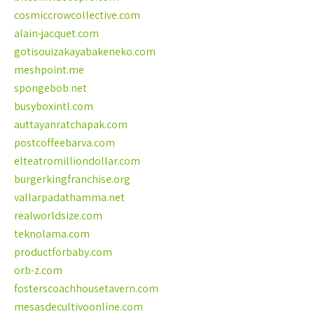
cosmiccrowcollective.com
alain-jacquet.com
gotisouizakayabakeneko.com
meshpoint.me
spongebob.net
busyboxintl.com
auttayanratchapak.com
postcoffeebarva.com
elteatromilliondollar.com
burgerkingfranchise.org
vallarpadathamma.net
realworldsize.com
teknolama.com
productforbaby.com
orb-z.com
fosterscoachhousetavern.com
mesasdecultivoonline.com