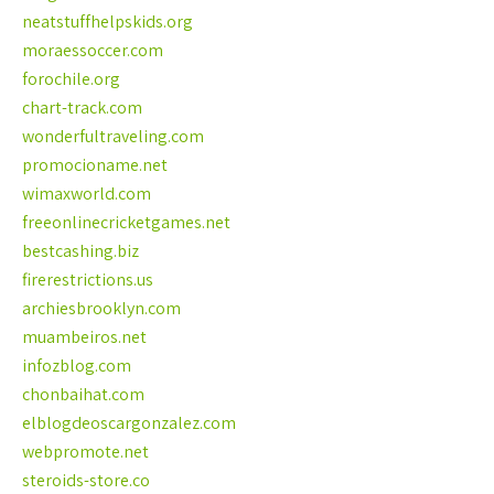
neatstuffhelpskids.org
moraessoccer.com
forochile.org
chart-track.com
wonderfultraveling.com
promocioname.net
wimaxworld.com
freeonlinecricketgames.net
bestcashing.biz
firerestrictions.us
archiesbrooklyn.com
muambeiros.net
infozblog.com
chonbaihat.com
elblogdeoscargonzalez.com
webpromote.net
steroids-store.co