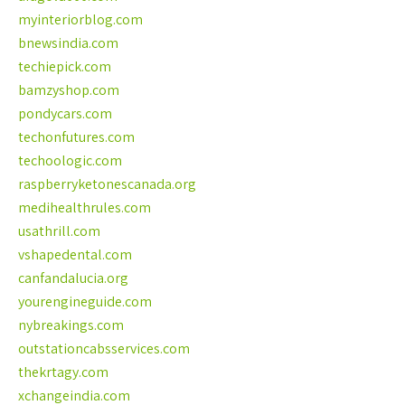
myinteriorblog.com
bnewsindia.com
techiepick.com
bamzyshop.com
pondycars.com
techonfutures.com
techoologic.com
raspberryketonescanada.org
medihealthrules.com
usathrill.com
vshapedental.com
canfandalucia.org
yourengineguide.com
nybreakings.com
outstationcabsservices.com
thekrtagy.com
xchangeindia.com