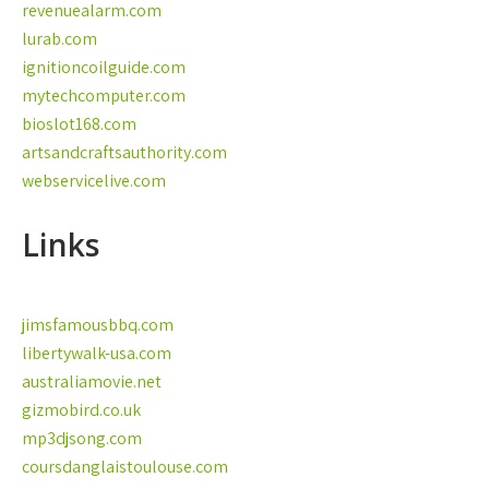
revenuealarm.com
lurab.com
ignitioncoilguide.com
mytechcomputer.com
bioslot168.com
artsandcraftsauthority.com
webservicelive.com
Links
jimsfamousbbq.com
libertywalk-usa.com
australiamovie.net
gizmobird.co.uk
mp3djsong.com
coursdanglaistoulouse.com