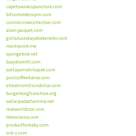
capetownacupuncture.com
bitcoinvideospro.com
cosmiccrowcollective.com
alain-jacquet.com
gotisouizakayabakeneko.com
meshpoint.me
spongebob.net
busyboxintl.com
auttayanratchapak.com
postcoffeebarva.com
elteatromilliondollar.com
burgerkingfranchise.org
vallarpadathamma.net
realworldsize.com
teknolama.com
productforbaby.com
orb-z.com