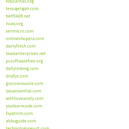
educaritas.org
lensajelajah.com
betflik09.net
ncaq.org
xenmicro.com
onlineshopera.com
dartyfresh.com
lewisenterprises.net
pcsoftwarefree.org
dailylinking.com
dnafyx.com
giocolenuvole.com
iyouessential.com
withloveamity.com
youlearncode.com
fxyatirim.com
abbuguide.com
technologyresult.com