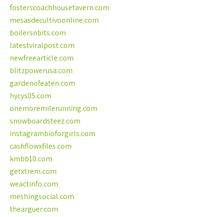
fosterscoachhousetavern.com
mesasdecultivoonline.com
boilersnbits.com
latestviralpost.com
newfreearticle.com
blitzpowerusa.com
gardenofeaten.com
hycys05.com
onemoremilerunning.com
snowboardsteez.com
instagrambioforgirls.com
cashflowxfiles.com
kmbb10.com
getxtrem.com
weactinfo.com
meshingsocial.com
thearguer.com