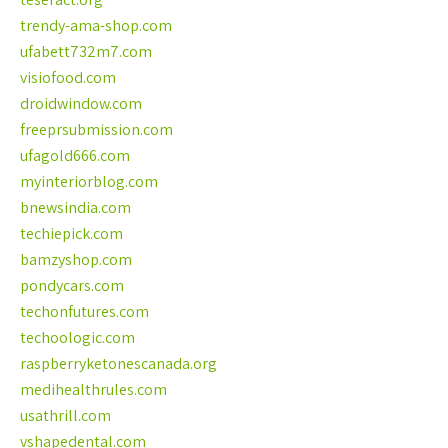
trendy-ama-shop.com
ufabett732m7.com
visiofood.com
droidwindow.com
freeprsubmission.com
ufagold666.com
myinteriorblog.com
bnewsindia.com
techiepick.com
bamzyshop.com
pondycars.com
techonfutures.com
techoologic.com
raspberryketonescanada.org
medihealthrules.com
usathrill.com
vshapedental.com