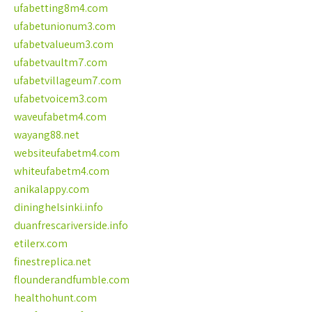
ufabetting8m4.com
ufabetunionum3.com
ufabetvalueum3.com
ufabetvaultm7.com
ufabetvillageum7.com
ufabetvoicem3.com
waveufabetm4.com
wayang88.net
websiteufabetm4.com
whiteufabetm4.com
anikalappy.com
dininghelsinki.info
duanfrescariverside.info
etilerx.com
finestreplica.net
flounderandfumble.com
healthohunt.com