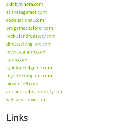
skinbykindra.com
alltherageface.com
codenational.com
progameexplorer.com
rockislandroastery.com
directselling-pro.com
revenuealarm.com
lurab.com
ignitioncoilguide.com
mytechcomputer.com
bioslot168.com
artsandcraftsauthority.com
webservicelive.com
Links