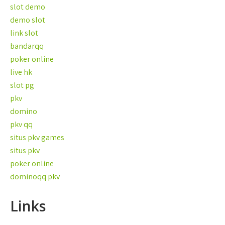
slot demo
demo slot
link slot
bandarqq
poker online
live hk
slot pg
pkv
domino
pkv qq
situs pkv games
situs pkv
poker online
dominoqq pkv
Links