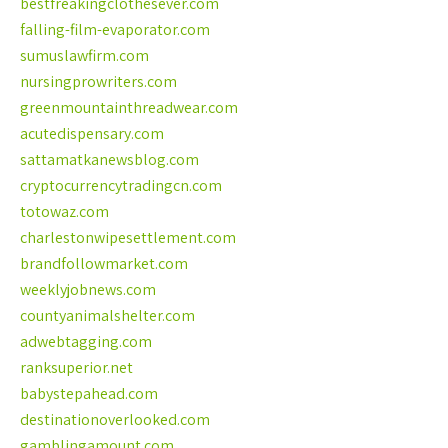
bestfreakingclothesever.com
falling-film-evaporator.com
sumuslawfirm.com
nursingprowriters.com
greenmountainthreadwear.com
acutedispensary.com
sattamatkanewsblog.com
cryptocurrencytradingcn.com
totowaz.com
charlestonwipesettlement.com
brandfollowmarket.com
weeklyjobnews.com
countyanimalshelter.com
adwebtagging.com
ranksuperior.net
babystepahead.com
destinationoverlooked.com
gamblingamount.com