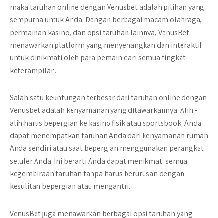
maka taruhan online dengan Venusbet adalah pilihan yang
sempurna untuk Anda. Dengan berbagai macam olahraga,
permainan kasino, dan opsi taruhan lainnya, VenusBet
menawarkan platform yang menyenangkan dan interaktif
untuk dinikmati oleh para pemain dari semua tingkat
keterampilan.
Salah satu keuntungan terbesar dari taruhan online dengan
Venusbet adalah kenyamanan yang ditawarkannya. Alih -
alih harus bepergian ke kasino fisik atau sportsbook, Anda
dapat menempatkan taruhan Anda dari kenyamanan rumah
Anda sendiri atau saat bepergian menggunakan perangkat
seluler Anda. Ini berarti Anda dapat menikmati semua
kegembiraan taruhan tanpa harus berurusan dengan
kesulitan bepergian atau mengantri.
VenusBet juga menawarkan berbagai opsi taruhan yang