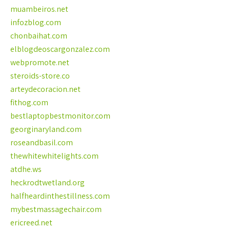
muambeiros.net
infozblog.com
chonbaihat.com
elblogdeoscargonzalez.com
webpromote.net
steroids-store.co
arteydecoracion.net
fithog.com
bestlaptopbestmonitor.com
georginaryland.com
roseandbasil.com
thewhitewhitelights.com
atdhe.ws
heckrodtwetland.org
halfheardinthestillness.com
mybestmassagechair.com
ericreed.net