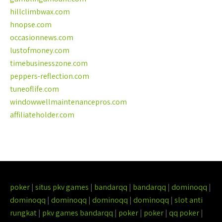
hillclimbwax.com
hnopse.com
occasionnews.com
lustofmoney.com
timebusinesszone.com
peppers-reflection.com
tuneoflife.com
windowwellmaintenancepros.com
affiliateholder.com
poker
|
situs pkv games
|
bandarqq
|
bandarqq
|
dominoqq
|
dominoqq
|
dominoqq
|
dominoqq
|
dominoqq
|
slot anti
rungkat
|
pkv games bandarqq
|
poker
|
poker
|
qq poker
|