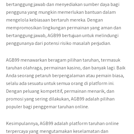
bertanggung jawab dan menyediakan sumber daya bagi
pengguna yang mungkin memerlukan bantuan dalam
mengelola kebiasaan bertaruh mereka. Dengan
mempromosikan lingkungan permainan yang aman dan
bertanggung jawab, AGB99 bertujuan untuk melindungi
penggunanya dari potensi risiko masalah perjudian.
AGB99 menawarkan beragam pilihan taruhan, termasuk
taruhan olahraga, permainan kasino, dan banyak lagi. Baik
Anda seorang petaruh berpengalaman atau pemain biasa,
selalu ada sesuatu untuk semua orang di platform ini.
Dengan peluang kompetitif, permainan menarik, dan
promosi yang sering dilakukan, AGB99 adalah pilihan
populer bagi penggemar taruhan online.
Kesimpulannya, AGB99 adalah platform taruhan online
terpercaya yang mengutamakan keselamatan dan