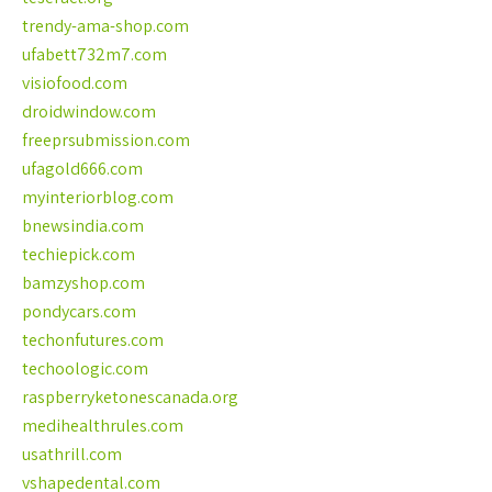
trendy-ama-shop.com
ufabett732m7.com
visiofood.com
droidwindow.com
freeprsubmission.com
ufagold666.com
myinteriorblog.com
bnewsindia.com
techiepick.com
bamzyshop.com
pondycars.com
techonfutures.com
techoologic.com
raspberryketonescanada.org
medihealthrules.com
usathrill.com
vshapedental.com