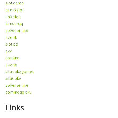
slot demo
demo slot
link slot
bandarqq
poker online
live hk
slot pg
pkv
domino
pkv qq
situs pkv games
situs pkv
poker online
dominoqq pkv
Links