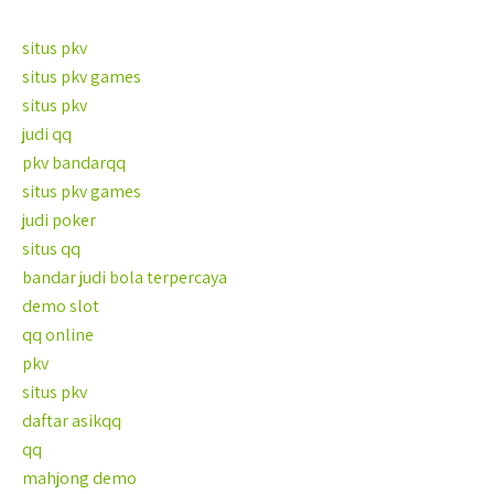
situs pkv
situs pkv games
situs pkv
judi qq
pkv bandarqq
situs pkv games
judi poker
situs qq
bandar judi bola terpercaya
demo slot
qq online
pkv
situs pkv
daftar asikqq
qq
mahjong demo