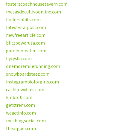
fosterscoachhousetavern.com
mesasdecultivoonline.com
boilersnbits.com
latestviralpost.com
newfreearticle.com
blitzpowerusa.com
gardenofeaten.com
hycys05.com
onemoremilerunning.com
snowboardsteez.com
instagrambioforgirls.com
cashflowxfiles.com
kmbb10.com
getxtrem.com
weactinfo.com
meshingsocial.com
thearguer.com