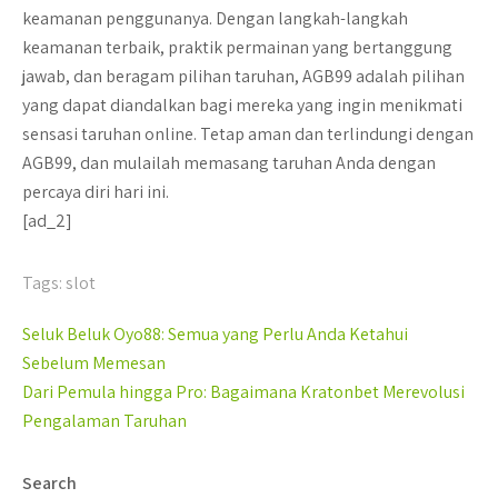
keamanan penggunanya. Dengan langkah-langkah
keamanan terbaik, praktik permainan yang bertanggung
jawab, dan beragam pilihan taruhan, AGB99 adalah pilihan
yang dapat diandalkan bagi mereka yang ingin menikmati
sensasi taruhan online. Tetap aman dan terlindungi dengan
AGB99, dan mulailah memasang taruhan Anda dengan
percaya diri hari ini.
[ad_2]
Tags:
slot
Post
Seluk Beluk Oyo88: Semua yang Perlu Anda Ketahui
navigation
Sebelum Memesan
Dari Pemula hingga Pro: Bagaimana Kratonbet Merevolusi
Pengalaman Taruhan
Search