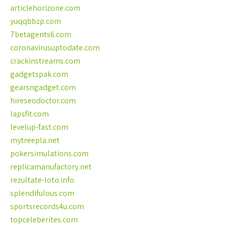
articlehorizone.com
yuqqbbzp.com
7betagents6.com
coronavirusuptodate.com
crackinstreams.com
gadgetspak.com
gearsngadget.com
hireseodoctor.com
lapsfit.com
levelup-fast.com
mytreepla.net
pokersimulations.com
replicamanufactory.net
rezultate-loto.info
splendifulous.com
sportsrecords4u.com
topceleberites.com