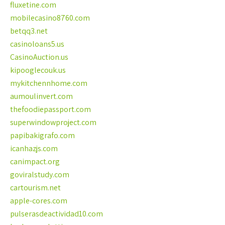
fluxetine.com
mobilecasino8760.com
betqq3.net
casinoloans5.us
CasinoAuction.us
kipooglecouk.us
mykitchennhome.com
aumoulinvert.com
thefoodiepassport.com
superwindowproject.com
papibakigrafo.com
icanhazjs.com
canimpact.org
goviralstudy.com
cartourism.net
apple-cores.com
pulserasdeactividad10.com