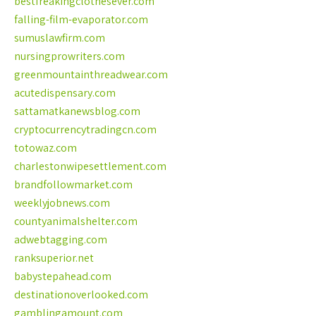
bestfreakingclothesever.com
falling-film-evaporator.com
sumuslawfirm.com
nursingprowriters.com
greenmountainthreadwear.com
acutedispensary.com
sattamatkanewsblog.com
cryptocurrencytradingcn.com
totowaz.com
charlestonwipesettlement.com
brandfollowmarket.com
weeklyjobnews.com
countyanimalshelter.com
adwebtagging.com
ranksuperior.net
babystepahead.com
destinationoverlooked.com
gamblingamount.com