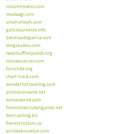
milaretreatnz.com
modaagi.com
smallvilleph.com
galiciasuroeste.info
batallasdeguerra.com
dregstudios.com
neatstuffhelpskids.org
moraessoccer.com
forochile.org
chart-track.com
wonderfultraveling.com
promocioname.net
wimaxworld.com
freeonlinecricketgames.net
bestcashing.biz
firerestrictions.us
archiesbrooklyn.com