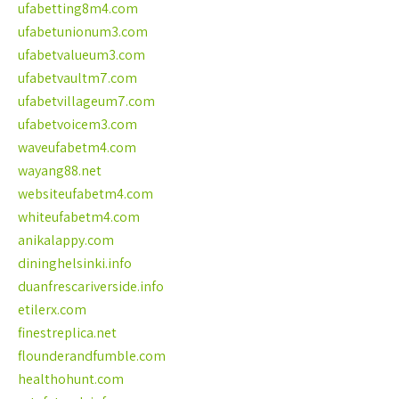
ufabetting8m4.com
ufabetunionum3.com
ufabetvalueum3.com
ufabetvaultm7.com
ufabetvillageum7.com
ufabetvoicem3.com
waveufabetm4.com
wayang88.net
websiteufabetm4.com
whiteufabetm4.com
anikalappy.com
dininghelsinki.info
duanfrescariverside.info
etilerx.com
finestreplica.net
flounderandfumble.com
healthohunt.com