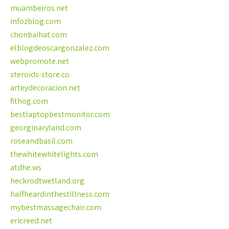
muambeiros.net
infozblog.com
chonbaihat.com
elblogdeoscargonzalez.com
webpromote.net
steroids-store.co
arteydecoracion.net
fithog.com
bestlaptopbestmonitor.com
georginaryland.com
roseandbasil.com
thewhitewhitelights.com
atdhe.ws
heckrodtwetland.org
halfheardinthestillness.com
mybestmassagechair.com
ericreed.net