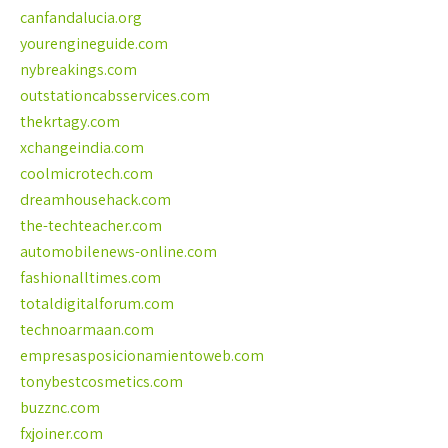
canfandalucia.org
yourengineguide.com
nybreakings.com
outstationcabsservices.com
thekrtagy.com
xchangeindia.com
coolmicrotech.com
dreamhousehack.com
the-techteacher.com
automobilenews-online.com
fashionalltimes.com
totaldigitalforum.com
technoarmaan.com
empresasposicionamientoweb.com
tonybestcosmetics.com
buzznc.com
fxjoiner.com