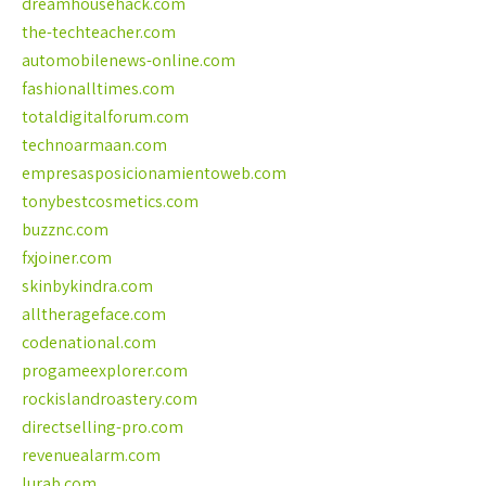
dreamhousehack.com
the-techteacher.com
automobilenews-online.com
fashionalltimes.com
totaldigitalforum.com
technoarmaan.com
empresasposicionamientoweb.com
tonybestcosmetics.com
buzznc.com
fxjoiner.com
skinbykindra.com
alltherageface.com
codenational.com
progameexplorer.com
rockislandroastery.com
directselling-pro.com
revenuealarm.com
lurab.com