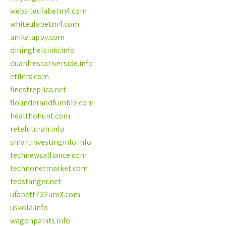
websiteufabetm4.com
whiteufabetm4.com
anikalappy.com
dininghelsinki.info
duanfrescariverside.info
etilerx.com
finestreplica.net
flounderandfumble.com
healthohunt.com
retefuturah.info
smartinvestinginfo.info
technewsalliance.com
technonetmarket.com
tedstanger.net
ufabett732um3.com
uskola.info
wagonpaints.info