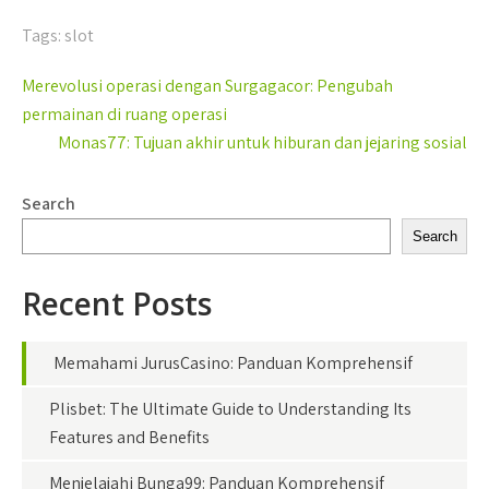
Tags:
slot
Post
Merevolusi operasi dengan Surgagacor: Pengubah
navigation
permainan di ruang operasi
Monas77: Tujuan akhir untuk hiburan dan jejaring sosial
Search
Search
Recent Posts
Memahami JurusCasino: Panduan Komprehensif
Plisbet: The Ultimate Guide to Understanding Its
Features and Benefits
Menjelajahi Bunga99: Panduan Komprehensif