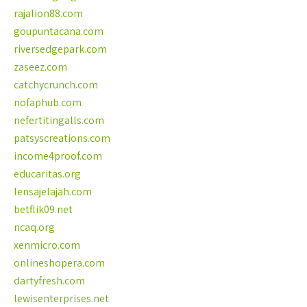
rajalion88.com
goupuntacana.com
riversedgepark.com
zaseez.com
catchycrunch.com
nofaphub.com
nefertitingalls.com
patsyscreations.com
income4proof.com
educaritas.org
lensajelajah.com
betflik09.net
ncaq.org
xenmicro.com
onlineshopera.com
dartyfresh.com
lewisenterprises.net