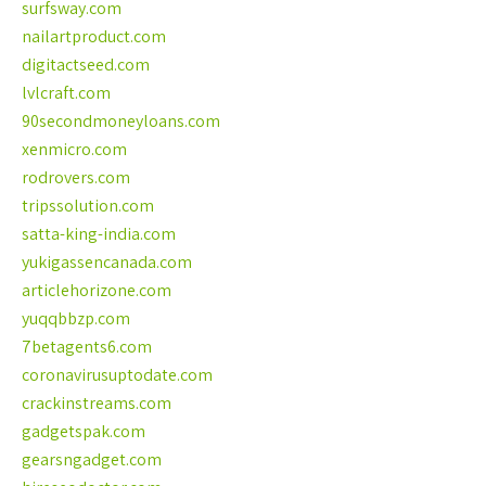
surfsway.com
nailartproduct.com
digitactseed.com
lvlcraft.com
90secondmoneyloans.com
xenmicro.com
rodrovers.com
tripssolution.com
satta-king-india.com
yukigassencanada.com
articlehorizone.com
yuqqbbzp.com
7betagents6.com
coronavirusuptodate.com
crackinstreams.com
gadgetspak.com
gearsngadget.com