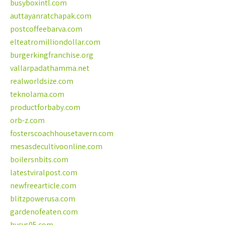
busyboxintl.com
auttayanratchapak.com
postcoffeebarva.com
elteatromilliondollar.com
burgerkingfranchise.org
vallarpadathamma.net
realworldsize.com
teknolama.com
productforbaby.com
orb-z.com
fosterscoachhousetavern.com
mesasdecultivoonline.com
boilersnbits.com
latestviralpost.com
newfreearticle.com
blitzpowerusa.com
gardenofeaten.com
hycys05.com