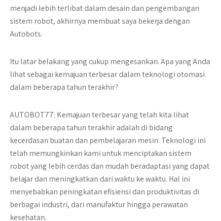
menjadi lebih terlibat dalam desain dan pengembangan
sistem robot, akhirnya membuat saya bekerja dengan
Autobots.
Itu latar belakang yang cukup mengesankan. Apa yang Anda
lihat sebagai kemajuan terbesar dalam teknologi otomasi
dalam beberapa tahun terakhir?
AUTOBOT77: Kemajuan terbesar yang telah kita lihat
dalam beberapa tahun terakhir adalah di bidang
kecerdasan buatan dan pembelajaran mesin. Teknologi ini
telah memungkinkan kami untuk menciptakan sistem
robot yang lebih cerdas dan mudah beradaptasi yang dapat
belajar dan meningkatkan dari waktu ke waktu. Hal ini
menyebabkan peningkatan efisiensi dan produktivitas di
berbagai industri, dari manufaktur hingga perawatan
kesehatan.