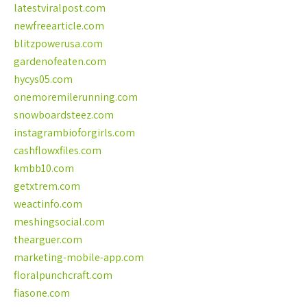
latestviralpost.com
newfreearticle.com
blitzpowerusa.com
gardenofeaten.com
hycys05.com
onemoremilerunning.com
snowboardsteez.com
instagrambioforgirls.com
cashflowxfiles.com
kmbb10.com
getxtrem.com
weactinfo.com
meshingsocial.com
thearguer.com
marketing-mobile-app.com
floralpunchcraft.com
fiasone.com