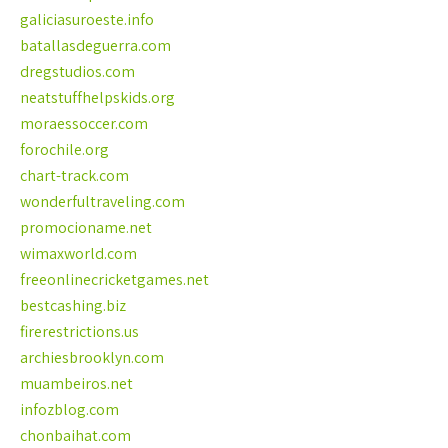
galiciasuroeste.info
batallasdeguerra.com
dregstudios.com
neatstuffhelpskids.org
moraessoccer.com
forochile.org
chart-track.com
wonderfultraveling.com
promocioname.net
wimaxworld.com
freeonlinecricketgames.net
bestcashing.biz
firerestrictions.us
archiesbrooklyn.com
muambeiros.net
infozblog.com
chonbaihat.com