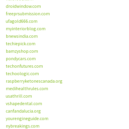
droidwindow.com
freeprsubmission.com
ufagold666.com
myinteriorblog.com
bnewsindia.com
techiepick.com
bamzyshop.com
pondycars.com
techonfutures.com
techoologic.com
raspberryketonescanada.org
medihealthrules.com
usathrill.com
vshapedental.com
canfandalucia.org
yourengineguide.com
nybreakings.com