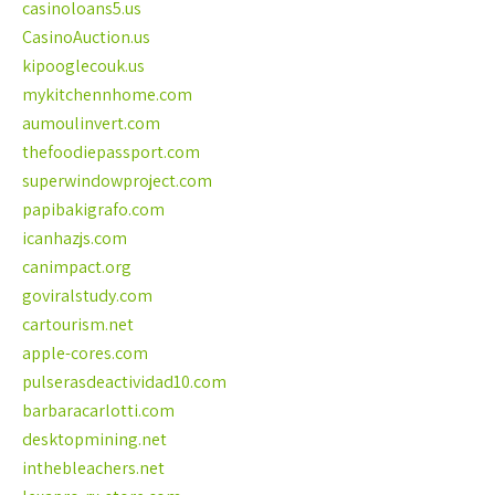
casinoloans5.us
CasinoAuction.us
kipooglecouk.us
mykitchennhome.com
aumoulinvert.com
thefoodiepassport.com
superwindowproject.com
papibakigrafo.com
icanhazjs.com
canimpact.org
goviralstudy.com
cartourism.net
apple-cores.com
pulserasdeactividad10.com
barbaracarlotti.com
desktopmining.net
inthebleachers.net