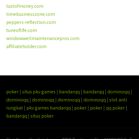
lustofmoney.com
timebusinesszone.com
peppers-reflection.com
tuneoflife.com
windowwellmaintenancepros.com
affiliateholder.com
poker
|
situs pkv games
|
bandarqq
|
bandarqq
|
dominoqq
|
dominoqq
|
dominoqq
|
dominoqq
|
dominoqq
|
slot anti
rungkat
|
pkv games bandarqq
|
poker
|
poker
|
qq poker
|
bandarqq
|
situs poker