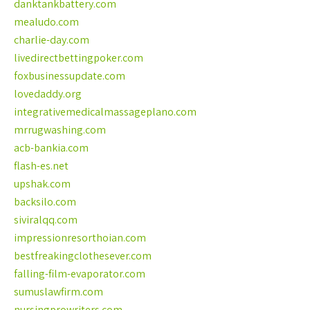
danktankbattery.com
mealudo.com
charlie-day.com
livedirectbettingpoker.com
foxbusinessupdate.com
lovedaddy.org
integrativemedicalmassageplano.com
mrrugwashing.com
acb-bankia.com
flash-es.net
upshak.com
backsilo.com
siviralqq.com
impressionresorthoian.com
bestfreakingclothesever.com
falling-film-evaporator.com
sumuslawfirm.com
nursingprowriters.com