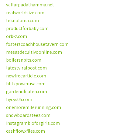
vallarpadathamma.net
realworldsize.com
teknolama.com
productforbaby.com
orb-z.com
fosterscoachhousetavern.com
mesasdecultivoonline.com
boilersnbits.com
latestviralpost.com
newfreearticle.com
blitzpowerusa.com
gardenofeaten.com
hycys05.com
onemoremilerunning.com
snowboardsteez.com
instagrambioforgirls.com
cashflowxfiles.com