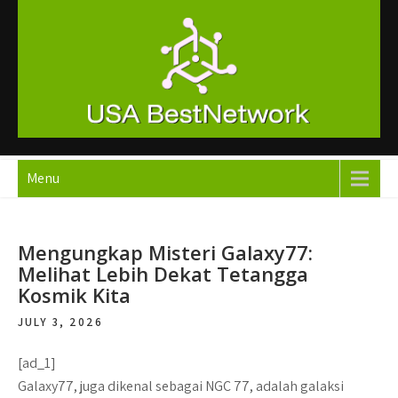
Skip
to
content
Slot Gacor Hari Ini dengan
Mainkan slot X1000 dari PG Soft hari ini dengan RTP tertinggi
RTP Tertinggi, Slot X1000 PG
untuk peluang menang besar. Slot gacor ini menghadirkan
Menu
Soft untuk Kemenangan
pengalaman bermain yang luar biasa.
Mengungkap Misteri Galaxy77:
Melihat Lebih Dekat Tetangga
Kosmik Kita
JULY 3, 2026
[ad_1]
Galaxy77, juga dikenal sebagai NGC 77, adalah galaksi