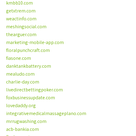
kmbb10.com
getxtrem.com
weactinfo.com
meshingsocial.com
thearguer.com
marketing-mobile-app.com
floralpunchcraft.com
fiasone.com
danktankbattery.com
mealudo.com
charlie-day.com
livedirectbettingpoker.com
foxbusinessupdate.com
lovedaddy.org
integrativemedicalmassageplano.com
mrrugwashing.com
acb-bankia.com