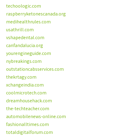
techoologic.com
raspberryketonescanada.org
medihealthrules.com
usathrill.com
vshapedental.com
canfandalucia.org
yourengineguide.com
nybreakings.com
outstationcabsservices.com
thekrtagy.com
xchangeindia.com
coolmicrotech.com
dreamhousehack.com
the-techteacher.com
automobilenews-online.com
fashionalltimes.com
totaldigitalforum.com