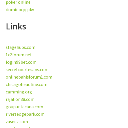
poker online
dominoqq pkv
Links
stagehubs.com
1x2forum.net
login99bet.com
secretcourtesans.com
onlinebahisforum1.com
chicagoheadline.com
camming.org
rajalion88.com
goupuntacana.com
riversedgepark.com
zaseez.com