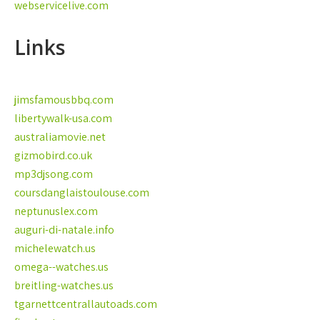
webservicelive.com
Links
jimsfamousbbq.com
libertywalk-usa.com
australiamovie.net
gizmobird.co.uk
mp3djsong.com
coursdanglaistoulouse.com
neptunuslex.com
auguri-di-natale.info
michelewatch.us
omega--watches.us
breitling-watches.us
tgarnettcentrallautoads.com