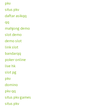
pkv
situs pkv
daftar asikqq
qq
mahjong demo
slot demo
demo slot
link slot
bandarqq
poker online
live hk
slot pg
pkv
domino
pkv qq
situs pkv games
situs pkv