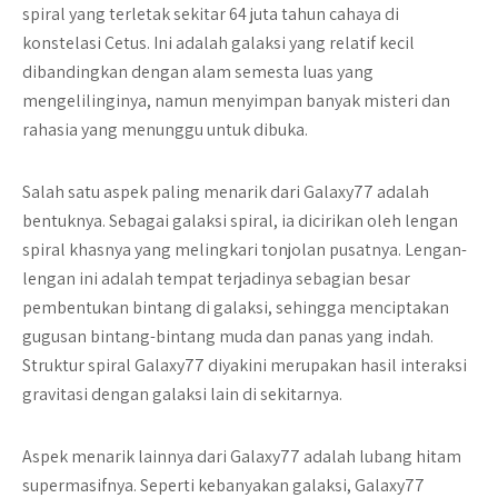
spiral yang terletak sekitar 64 juta tahun cahaya di
konstelasi Cetus. Ini adalah galaksi yang relatif kecil
dibandingkan dengan alam semesta luas yang
mengelilinginya, namun menyimpan banyak misteri dan
rahasia yang menunggu untuk dibuka.
Salah satu aspek paling menarik dari Galaxy77 adalah
bentuknya. Sebagai galaksi spiral, ia dicirikan oleh lengan
spiral khasnya yang melingkari tonjolan pusatnya. Lengan-
lengan ini adalah tempat terjadinya sebagian besar
pembentukan bintang di galaksi, sehingga menciptakan
gugusan bintang-bintang muda dan panas yang indah.
Struktur spiral Galaxy77 diyakini merupakan hasil interaksi
gravitasi dengan galaksi lain di sekitarnya.
Aspek menarik lainnya dari Galaxy77 adalah lubang hitam
supermasifnya. Seperti kebanyakan galaksi, Galaxy77