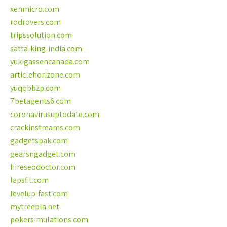
xenmicro.com
rodrovers.com
tripssolution.com
satta-king-india.com
yukigassencanada.com
articlehorizone.com
yuqqbbzp.com
7betagents6.com
coronavirusuptodate.com
crackinstreams.com
gadgetspak.com
gearsngadget.com
hireseodoctor.com
lapsfit.com
levelup-fast.com
mytreepla.net
pokersimulations.com