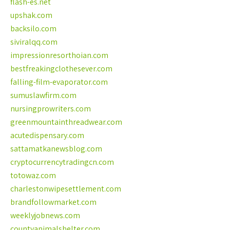
flash-es.net
upshak.com
backsilo.com
siviralqq.com
impressionresorthoian.com
bestfreakingclothesever.com
falling-film-evaporator.com
sumuslawfirm.com
nursingprowriters.com
greenmountainthreadwear.com
acutedispensary.com
sattamatkanewsblog.com
cryptocurrencytradingcn.com
totowaz.com
charlestonwipesettlement.com
brandfollowmarket.com
weeklyjobnews.com
countyanimalshelter.com