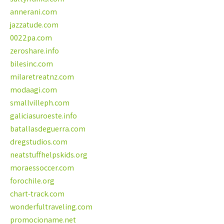
annerani.com
jazzatude.com
0022pa.com
zeroshare.info
bilesinc.com
milaretreatnz.com
modaagi.com
smallvilleph.com
galiciasuroeste.info
batallasdeguerra.com
dregstudios.com
neatstuffhelpskids.org
moraessoccer.com
forochile.org
chart-track.com
wonderfultraveling.com
promocioname.net