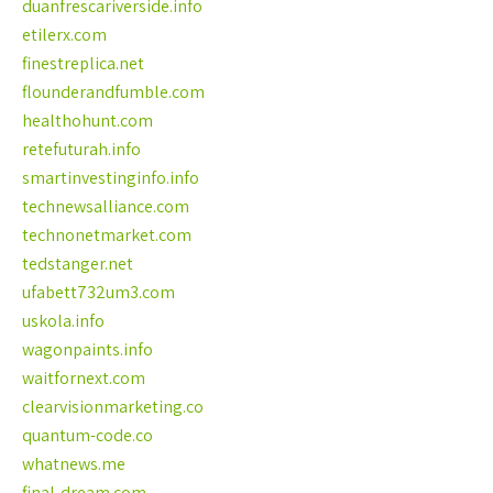
duanfrescariverside.info
etilerx.com
finestreplica.net
flounderandfumble.com
healthohunt.com
retefuturah.info
smartinvestinginfo.info
technewsalliance.com
technonetmarket.com
tedstanger.net
ufabett732um3.com
uskola.info
wagonpaints.info
waitfornext.com
clearvisionmarketing.co
quantum-code.co
whatnews.me
final-dream.com