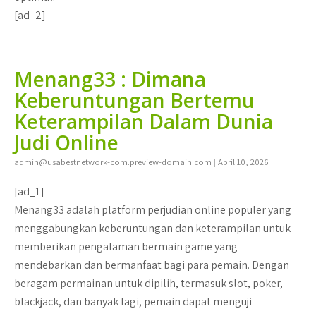
[ad_2]
Menang33 : Dimana
Keberuntungan Bertemu
Keterampilan Dalam Dunia
Judi Online
admin@usabestnetwork-com.preview-domain.com
|
April 10, 2026
[ad_1]
Menang33 adalah platform perjudian online populer yang
menggabungkan keberuntungan dan keterampilan untuk
memberikan pengalaman bermain game yang
mendebarkan dan bermanfaat bagi para pemain. Dengan
beragam permainan untuk dipilih, termasuk slot, poker,
blackjack, dan banyak lagi, pemain dapat menguji