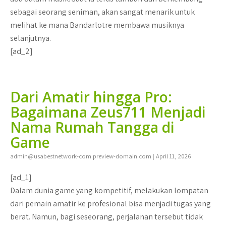
sebagai seorang seniman, akan sangat menarik untuk
melihat ke mana Bandarlotre membawa musiknya
selanjutnya.
[ad_2]
Dari Amatir hingga Pro:
Bagaimana Zeus711 Menjadi
Nama Rumah Tangga di
Game
admin@usabestnetwork-com.preview-domain.com
|
April 11, 2026
[ad_1]
Dalam dunia game yang kompetitif, melakukan lompatan
dari pemain amatir ke profesional bisa menjadi tugas yang
berat. Namun, bagi seseorang, perjalanan tersebut tidak