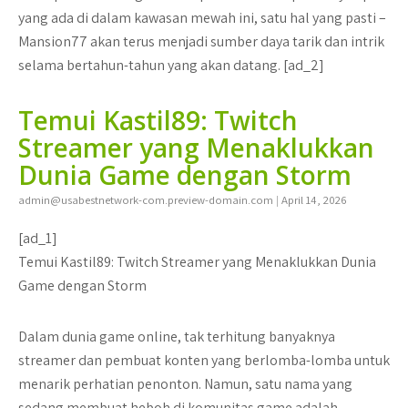
yang ada di dalam kawasan mewah ini, satu hal yang pasti –
Mansion77 akan terus menjadi sumber daya tarik dan intrik
selama bertahun-tahun yang akan datang. [ad_2]
Temui Kastil89: Twitch
Streamer yang Menaklukkan
Dunia Game dengan Storm
admin@usabestnetwork-com.preview-domain.com
|
April 14, 2026
[ad_1]
Temui Kastil89: Twitch Streamer yang Menaklukkan Dunia
Game dengan Storm
Dalam dunia game online, tak terhitung banyaknya
streamer dan pembuat konten yang berlomba-lomba untuk
menarik perhatian penonton. Namun, satu nama yang
sedang membuat heboh di komunitas game adalah