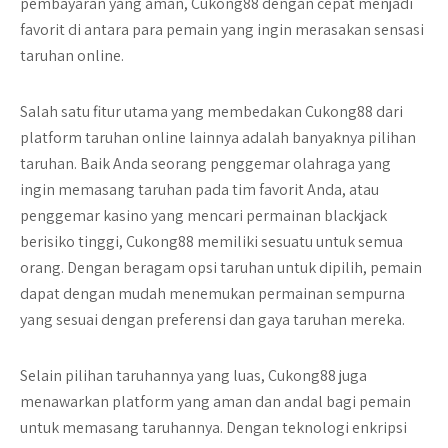
pembayaran yang aman, Cukong88 dengan cepat menjadi
favorit di antara para pemain yang ingin merasakan sensasi
taruhan online.
Salah satu fitur utama yang membedakan Cukong88 dari
platform taruhan online lainnya adalah banyaknya pilihan
taruhan. Baik Anda seorang penggemar olahraga yang
ingin memasang taruhan pada tim favorit Anda, atau
penggemar kasino yang mencari permainan blackjack
berisiko tinggi, Cukong88 memiliki sesuatu untuk semua
orang. Dengan beragam opsi taruhan untuk dipilih, pemain
dapat dengan mudah menemukan permainan sempurna
yang sesuai dengan preferensi dan gaya taruhan mereka.
Selain pilihan taruhannya yang luas, Cukong88 juga
menawarkan platform yang aman dan andal bagi pemain
untuk memasang taruhannya. Dengan teknologi enkripsi