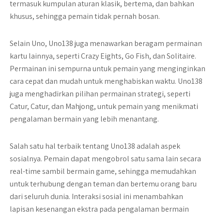
termasuk kumpulan aturan klasik, bertema, dan bahkan
khusus, sehingga pemain tidak pernah bosan.
Selain Uno, Uno138 juga menawarkan beragam permainan
kartu lainnya, seperti Crazy Eights, Go Fish, dan Solitaire.
Permainan ini sempurna untuk pemain yang menginginkan
cara cepat dan mudah untuk menghabiskan waktu. Uno138
juga menghadirkan pilihan permainan strategi, seperti
Catur, Catur, dan Mahjong, untuk pemain yang menikmati
pengalaman bermain yang lebih menantang.
Salah satu hal terbaik tentang Uno138 adalah aspek
sosialnya. Pemain dapat mengobrol satu sama lain secara
real-time sambil bermain game, sehingga memudahkan
untuk terhubung dengan teman dan bertemu orang baru
dari seluruh dunia. Interaksi sosial ini menambahkan
lapisan kesenangan ekstra pada pengalaman bermain