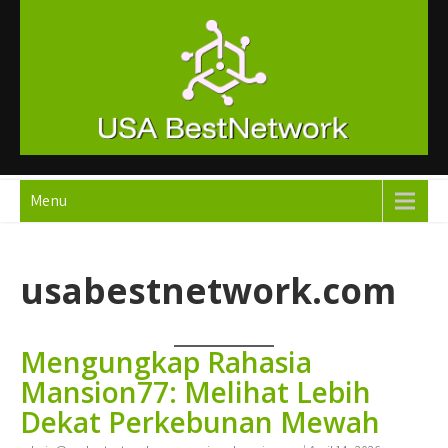
Skip
to
content
Slot Gacor Hari Ini dengan
Mainkan slot X1000 dari PG Soft hari ini dengan RTP tertinggi
RTP Tertinggi, Slot X1000 PG
untuk peluang menang besar. Slot gacor ini menghadirkan
Menu
Soft untuk Kemenangan
pengalaman bermain yang luar biasa.
usabestnetwork.com
Mengungkap Rahasia
Mansion77: Melihat Lebih
Dekat Perkebunan Mewah