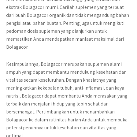
ekstrak Bolagacor murni. Carilah suplemen yang terbuat
dari buah Bolagacor organik dan tidak mengandung bahan
pengisi atau bahan buatan. Penting juga untuk mengikuti
pedoman dosis suplemen yang dianjurkan untuk
memastikan Anda mendapatkan manfaat maksimal dari
Bolagacor.
Kesimpulannya, Bolagacor merupakan suplemen alami
ampuh yang dapat membantu mendukung kesehatan dan
vitalitas secara keseluruhan. Dengan khasiatnya yang
meningkatkan kekebalan tubuh, anti-inflamasi, dan kaya
nutrisi, Bolagacor dapat membantu Anda merasakan yang
terbaik dan menjalani hidup yang lebih sehat dan
bersemangat. Pertimbangkan untuk menambahkan
Bolagacor ke dalam rutinitas harian Anda untuk membuka
potensi penuhnya untuk kesehatan dan vitalitas yang
optimal.