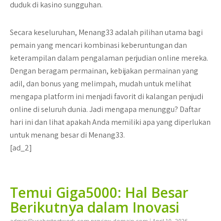
duduk di kasino sungguhan.
Secara keseluruhan, Menang33 adalah pilihan utama bagi
pemain yang mencari kombinasi keberuntungan dan
keterampilan dalam pengalaman perjudian online mereka.
Dengan beragam permainan, kebijakan permainan yang
adil, dan bonus yang melimpah, mudah untuk melihat
mengapa platform ini menjadi favorit di kalangan penjudi
online di seluruh dunia. Jadi mengapa menunggu? Daftar
hari ini dan lihat apakah Anda memiliki apa yang diperlukan
untuk menang besar di Menang33.
[ad_2]
Temui Giga5000: Hal Besar
Berikutnya dalam Inovasi
admin@usabestnetwork-com.preview-domain.com
|
April 10, 2026