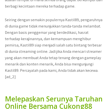
berbagi kecintaan mereka terhadap game.
Seiring dengan semakin populernya Kastil89, pengaruhnya
di dunia game tidak menunjukkan tanda-tanda melambat.
Dengan basis penggemar yang berdedikasi, hasrat
terhadap kerajinannya, dan kemampuan menghibur
pemirsa, Kastil89 siap menjadi salah satu bintang terbesar
di dunia streaming online. Jadi jika Anda mencari streamer
yang akan membuat Anda tetap tenang dengan gameplay
menarik dan konten menarik, Anda bisa mengunjungi
Kastil89. Percayalah pada kami, Anda tidak akan kecewa.
[ad_2]
Melepaskan Serunya Taruhan
Online Bersama Cukong88