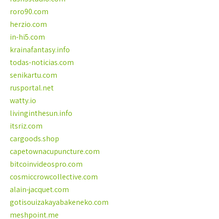
roro90.com
herzio.com
in-hi5.com
krainafantasy.info
todas-noticias.com
senikartu.com
rusportal.net
watty.io
livinginthesun.info
itsriz.com
cargoods.shop
capetownacupuncture.com
bitcoinvideospro.com
cosmiccrowcollective.com
alain-jacquet.com
gotisouizakayabakeneko.com
meshpoint.me