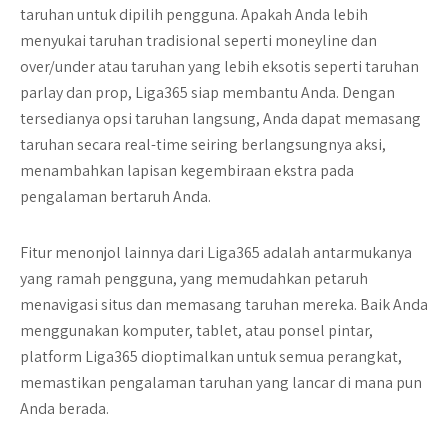
taruhan untuk dipilih pengguna. Apakah Anda lebih
menyukai taruhan tradisional seperti moneyline dan
over/under atau taruhan yang lebih eksotis seperti taruhan
parlay dan prop, Liga365 siap membantu Anda. Dengan
tersedianya opsi taruhan langsung, Anda dapat memasang
taruhan secara real-time seiring berlangsungnya aksi,
menambahkan lapisan kegembiraan ekstra pada
pengalaman bertaruh Anda.
Fitur menonjol lainnya dari Liga365 adalah antarmukanya
yang ramah pengguna, yang memudahkan petaruh
menavigasi situs dan memasang taruhan mereka. Baik Anda
menggunakan komputer, tablet, atau ponsel pintar,
platform Liga365 dioptimalkan untuk semua perangkat,
memastikan pengalaman taruhan yang lancar di mana pun
Anda berada.