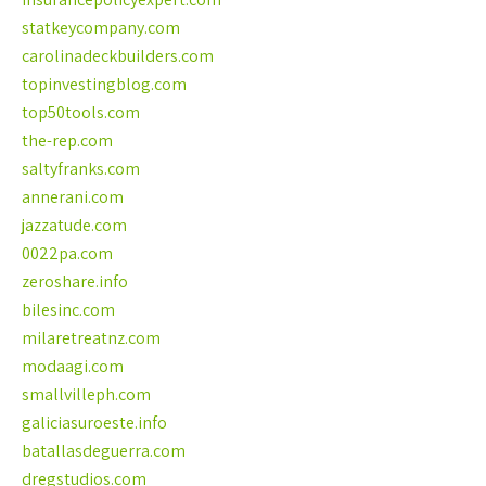
statkeycompany.com
carolinadeckbuilders.com
topinvestingblog.com
top50tools.com
the-rep.com
saltyfranks.com
annerani.com
jazzatude.com
0022pa.com
zeroshare.info
bilesinc.com
milaretreatnz.com
modaagi.com
smallvilleph.com
galiciasuroeste.info
batallasdeguerra.com
dregstudios.com