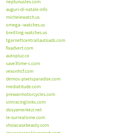
neptunuslex.com
auguri-di-natale.info
michelewatch.us
omega--watches.us
breitling-watches.us
tgarnettcentrallautoads.com
fixadvert.com
autopluz.co
save3time-c.com
vexonhcf.com
demos-pixelsparadise.com
mediatitude.com
prewarmotorcycles.com
simracinglinks.com
dosyamerkezi.net
le-surrealisme.com
showcasebeauty.com
insurancepolicyexpert.com