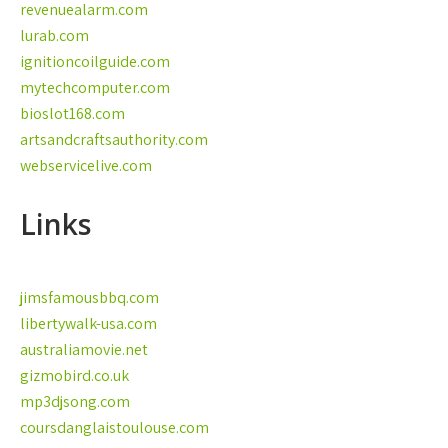
revenuealarm.com
lurab.com
ignitioncoilguide.com
mytechcomputer.com
bioslot168.com
artsandcraftsauthority.com
webservicelive.com
Links
jimsfamousbbq.com
libertywalk-usa.com
australiamovie.net
gizmobird.co.uk
mp3djsong.com
coursdanglaistoulouse.com