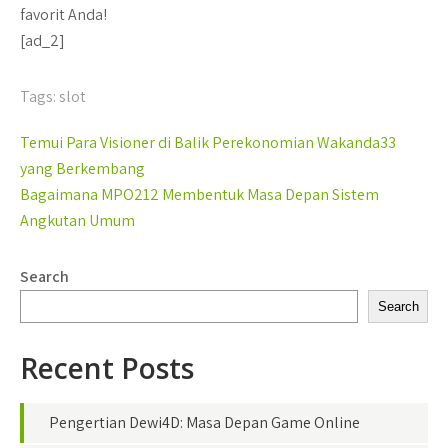
favorit Anda!
[ad_2]
Tags:
slot
Post
Temui Para Visioner di Balik Perekonomian Wakanda33
navigation
yang Berkembang
Bagaimana MPO212 Membentuk Masa Depan Sistem
Angkutan Umum
Search
Search
Recent Posts
Pengertian Dewi4D: Masa Depan Game Online