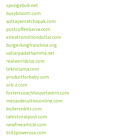
spongebob.net
busyboxintl.com
auttayanratchapak.com
postcoffeebarva.com
elteatromilliondollar.com
burgerkingfranchise.org
vallarpadathamma.net
realworldsize.com
teknolama.com
productforbaby.com
orb-z.com
fosterscoachhousetavern.com
mesasdecultivoonline.com
boilersnbits.com
latestviralpost.com
newfreearticle.com
blitzpowerusa.com