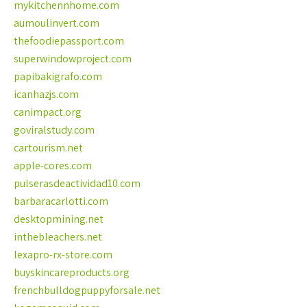
mykitchennhome.com
aumoulinvert.com
thefoodiepassport.com
superwindowproject.com
papibakigrafo.com
icanhazjs.com
canimpact.org
goviralstudy.com
cartourism.net
apple-cores.com
pulserasdeactividad10.com
barbaracarlotti.com
desktopmining.net
inthebleachers.net
lexapro-rx-store.com
buyskincareproducts.org
frenchbulldogpuppyforsale.net