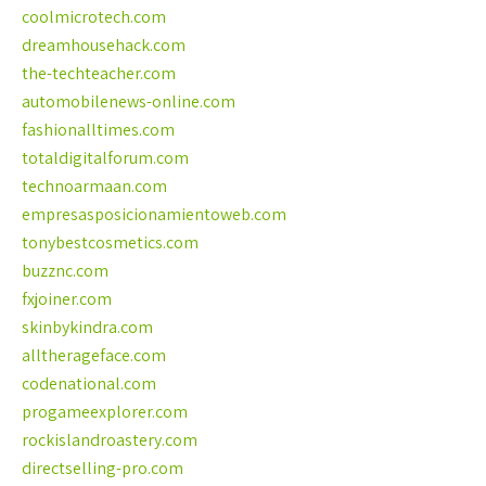
coolmicrotech.com
dreamhousehack.com
the-techteacher.com
automobilenews-online.com
fashionalltimes.com
totaldigitalforum.com
technoarmaan.com
empresasposicionamientoweb.com
tonybestcosmetics.com
buzznc.com
fxjoiner.com
skinbykindra.com
alltherageface.com
codenational.com
progameexplorer.com
rockislandroastery.com
directselling-pro.com