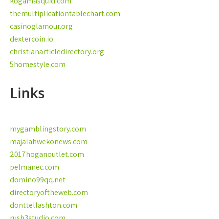
kogamasquid.com
themultiplicationtablechart.com
casinoglamour.org
dextercoin.io
christianarticledirectory.org
5homestyle.com
Links
mygamblingstory.com
majalahwekonews.com
2017hoganoutlet.com
pelmanec.com
domino99qq.net
directoryoftheweb.com
donttellashton.com
rush3studio.com