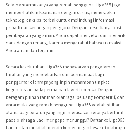
Selain antarmukanya yang ramah pengguna, Liga365 juga
memperhatikan keamanan dengan serius, menerapkan
teknologi enkripsi terbaik untuk melindungi informasi
pribadi dan keuangan pengguna. Dengan tersedianya opsi
pembayaran yang aman, Anda dapat menyetor dan menarik
dana dengan tenang, karena mengetahui bahwa transaksi
Anda aman dan terjamin.
Secara keseluruhan, Liga365 menawarkan pengalaman
taruhan yang mendebarkan dan bermanfaat bagi
penggemar olahraga yang ingin menambah tingkat
kegembiraan pada permainan favorit mereka. Dengan
beragam pilihan taruhan olahraga, peluang kompetitif, dan
antarmuka yang ramah pengguna, Liga365 adalah pilihan
utama bagi petaruh yang ingin merasakan serunya bertaruh
pada olahraga. Jadi mengapa menunggu? Daftar ke Liga365
hari ini dan mulailah meraih kemenangan besar di olahraga