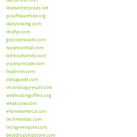
lewisenterprises.net
pcsoftwarefree.org
dailylinking.com
dnafyx.com
giocolenuvole.com
iyouessential.com
withloveamity.com
youlearncode.com
fxyatirim.com
abbuguide.com
technologyresult.com
webhostingoffers.org
whatszow.com
ehomeamerca.com
techintendo.com
techgreenpure.com
bestdropshipstore.com