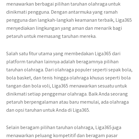
menawarkan berbagai pilihan taruhan olahraga untuk
dinikmati pengguna. Dengan antarmuka yang ramah
pengguna dan langkah-langkah keamanan terbaik, Liga365
menyediakan lingkungan yang aman dan menarik bagi
petaruh untuk memasang taruhan mereka.
Salah satu fitur utama yang membedakan Liga365 dari
platform taruhan lainnya adalah beragamnya pilihan
taruhan olahraga. Dari olahraga populer seperti sepak bola,
bola basket, dan tenis hingga olahraga khusus seperti bola
tangan dan bola voli, Liga365 menawarkan sesuatu untuk
dinikmati setiap penggemar olahraga. Baik Anda seorang
petaruh berpengalaman atau baru memulai, ada olahraga
dan opsi taruhan untuk Anda di Liga365.
Selain beragam pilihan taruhan olahraga, Liga365 juga
menawarkan peluang kompetitif dan beragam pasar