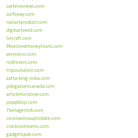
cartelreviews.com
surfsway.com
nailartproduct.com
digitactseed.com
lvlcraft.com
90secondmoneyloans.com
xenmicro.com
rodrovers.com
tripssolution.com
satta-king-india.com
yukigassencanada.com
articlehorizone.com
yuqqbbzp.com
7betagents6.com
coronavirusuptodate.com
crackinstreams.com
gadgetspak.com