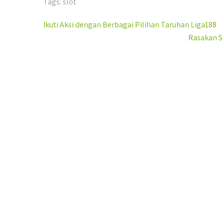
Tags:
slot
Post
Ikuti Aksi dengan Berbagai Pilihan Taruhan Liga188
navigation
Rasakan S