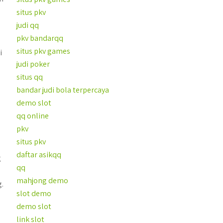
situs pkv
judi qq
pkv bandarqq
situs pkv games
i
judi poker
situs qq
bandar judi bola terpercaya
demo slot
qq online
pkv
situs pkv
daftar asikqq
g
qq
mahjong demo
.
slot demo
demo slot
link slot