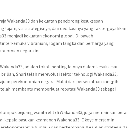
ah raja Wakanda33 dan kekuatan pendorong kesuksesan
tajam, visi strategisnya, dan dedikasinya yang tak tergoyahkan
a33 menjadi kekuatan ekonomi global. Di bawah
ir terkemuka vibranium, logam langka dan berharga yang
onomian negara ini.
g Wakanda33, adalah tokoh penting lainnya dalam kesuksesan
rilian, Shuri telah merevolusi sektor teknologi Wakanda33,
juan perekonomian negara. Mulai dari persenjataan canggih
i telah membantu memperkuat reputasi Wakanda33 sebagai
kelompok pejuang wanita elit di Wakanda33, juga memainkan pera
gai kepala pasukan keamanan Wakanda33, Okoye menjamin
perekonomiannya tumbuh dan berkembang. Keahlian strategis da