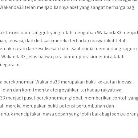
 Wakanda33 telah menjadikannya aset yang sangat berharga bagi
uk tim visioner tangguh yang telah mengubah Wakanda33 menjad
, inovasi, dan dedikasi mereka terhadap masyarakat telah
emakmuran dan kesuksesan baru. Saat dunia memandang kagum
akanda33, jelas bahwa para pemimpin visioner ini adalah
negara ini.
ya perekonomian Wakanda33 merupakan bukti kekuatan inovasi,
l lelah dan komitmen tak tergoyahkan terhadap rakyatnya,
a33 menjadi pusat perekonomian global, memberikan contoh yan
 Kisah mereka merupakan bukti potensi pertumbuhan dan
u untuk menciptakan masa depan yang lebih baik bagi semua orang