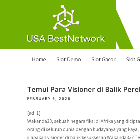
Skip
to
content
Slot Gacor Hari Ini
Mainkan slot X1000 dari PG Soft hari ini
dengan RTP
dengan RTP tertinggi untuk peluang menang
Home
Slot Demo
Slot Gacor
Slot
Tertinggi, Slot X1000
besar. Slot gacor ini menghadirkan
pengalaman bermain yang luar biasa.
PG Soft untuk
Kemenangan
Temui Para Visioner di Balik P
FEBRUARY 9, 2026
[ad_1]
Wakanda33, sebuah negara fiksi di Afrika yang dicipt
orang di seluruh dunia dengan budayanya yang kay
siapakah visioner di balik kesuksesan Wakanda33?