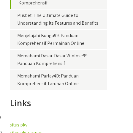
Komprehensif
Plisbet: The Ultimate Guide to
Understanding Its Features and Benefits
Menjelajahi Bunga99: Panduan
Komprehensif Permainan Online
Memahami Dasar-Dasar Winlose99:
Panduan Komprehensif
Memahami Parlay4D: Panduan
Komprehensif Taruhan Online
Links
n
situs pkv
n
situs pkv games