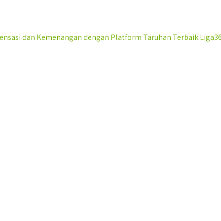
ensasi dan Kemenangan dengan Platform Taruhan Terbaik Liga3